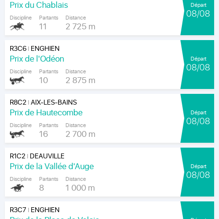
Prix du Chablais
Départ
08/08
Discipline
Partants
Distance
11
2 725 m
R3C6
ENGHIEN
|
Prix de l'Odéon
Départ
08/08
Discipline
Partants
Distance
10
2 875 m
R8C2
AIX-LES-BAINS
|
Prix de Hautecombe
Départ
08/08
Discipline
Partants
Distance
16
2 700 m
R1C2
DEAUVILLE
|
Prix de la Vallée d'Auge
Départ
08/08
Discipline
Partants
Distance
8
1 000 m
R3C7
ENGHIEN
|