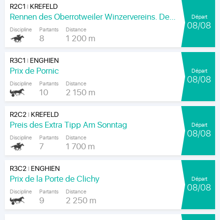
R2C1
KREFELD
|
Rennen des Oberrotweiler Winzervereins. Der Klassiker Am Kaiser.
Départ
08/08
Discipline
Partants
Distance
8
1 200 m
R3C1
ENGHIEN
|
Prix de Pornic
Départ
08/08
Discipline
Partants
Distance
10
2 150 m
R2C2
KREFELD
|
Preis des Extra Tipp Am Sonntag
Départ
08/08
Discipline
Partants
Distance
7
1 700 m
R3C2
ENGHIEN
|
Prix de la Porte de Clichy
Départ
08/08
Discipline
Partants
Distance
9
2 250 m