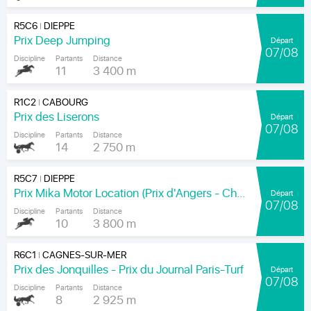
R5C6
DIEPPE
|
Prix Deep Jumping
Départ
07/08
Discipline
Partants
Distance
11
3 400 m
R1C2
CABOURG
|
Prix des Liserons
Départ
07/08
Discipline
Partants
Distance
14
2 750 m
R5C7
DIEPPE
|
Prix Mika Motor Location (Prix d'Angers - Chamionnat Paris-Turf des Apprentis-Jeunes-Jockeys)
Départ
07/08
Discipline
Partants
Distance
10
3 800 m
R6C1
CAGNES-SUR-MER
|
Prix des Jonquilles - Prix du Journal Paris-Turf
Départ
07/08
Discipline
Partants
Distance
8
2 925 m