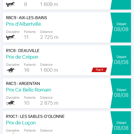
9
1 609 m
R8C9
AIX-LES-BAINS
|
Prix d'Albertville
Départ
08/08
Discipline
Partants
Distance
11
2 725 m
R1C8
DEAUVILLE
|
Prix de Crépon
Départ
08/08
Discipline
Partants
Distance
16
1 600 m
R4C5
ARGENTAN
|
Prix Ce Bello Romain
Départ
08/08
Discipline
Partants
Distance
10
2 875 m
R10C1
LES SABLES-D'OLONNE
|
Prix de Luçon
Départ
08/08
Discipline
Partants
Distance