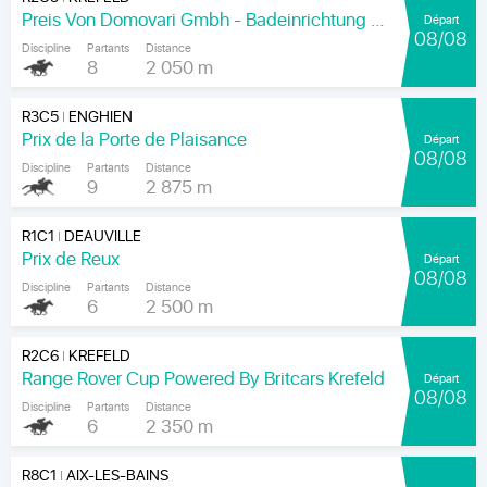
Preis Von Domovari Gmbh - Badeinrichtung Auf Mass
Départ
08/08
Discipline
Partants
Distance
8
2 050 m
R3C5
ENGHIEN
|
Prix de la Porte de Plaisance
Départ
08/08
Discipline
Partants
Distance
9
2 875 m
R1C1
DEAUVILLE
|
Prix de Reux
Départ
08/08
Discipline
Partants
Distance
6
2 500 m
R2C6
KREFELD
|
Range Rover Cup Powered By Britcars Krefeld
Départ
08/08
Discipline
Partants
Distance
6
2 350 m
R8C1
AIX-LES-BAINS
|