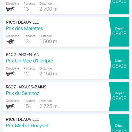
08/08
Discipline
Partants
Distance
13
2 700 m
R1C5
DEAUVILLE
|
Prix des Marettes
Départ
08/08
Discipline
Partants
Distance
12
1 500 m
R4C2
ARGENTAN
|
Prix Un Mec d'Héripré
Départ
08/08
Discipline
Partants
Distance
12
2 150 m
R8C7
AIX-LES-BAINS
|
Prix du Semnoz
Départ
08/08
Discipline
Partants
Distance
15
2 725 m
R1C6
DEAUVILLE
|
Prix Michel Houyvet
Départ
08/08