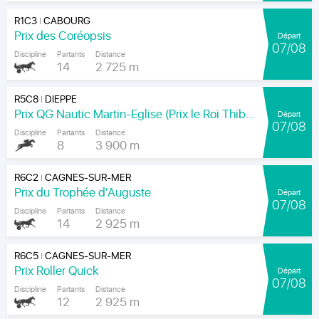
R1C3
CABOURG
|
Prix des Coréopsis
Départ
07/08
Discipline
Partants
Distance
14
2 725 m
R5C8
DIEPPE
|
Prix QG Nautic Martin-Eglise (Prix le Roi Thibault)
Départ
07/08
Discipline
Partants
Distance
8
3 900 m
R6C2
CAGNES-SUR-MER
|
Prix du Trophée d'Auguste
Départ
07/08
Discipline
Partants
Distance
14
2 925 m
R6C5
CAGNES-SUR-MER
|
Prix Roller Quick
Départ
07/08
Discipline
Partants
Distance
12
2 925 m