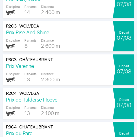
07/08
Discipline
Partants
Distance
14
2 400 m
R2C3
WOLVEGA
|
Prix Rise And Shine
Départ
07/08
Discipline
Partants
Distance
8
2 600 m
R3C3
CHÂTEAUBRIANT
|
Prix Varenne
Départ
07/08
Discipline
Partants
Distance
13
2 300 m
R2C4
WOLVEGA
|
Prix de Tulderse Hoeve
Départ
07/08
Discipline
Partants
Distance
13
2 100 m
R3C4
CHÂTEAUBRIANT
|
Prix du Parc
Départ