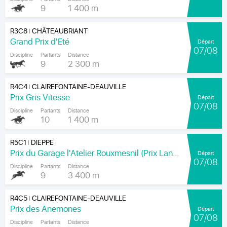
9
1 400 m
R3C8
CHÂTEAUBRIANT
|
Grand Prix d'Eté
Départ
07/08
Discipline
Partants
Distance
9
2 300 m
R4C4
CLAIREFONTAINE-DEAUVILLE
|
Prix Gris Vitesse
Départ
07/08
Discipline
Partants
Distance
10
1 400 m
R5C1
DIEPPE
|
Prix du Garage l'Atelier Rouxmesnil (Prix Lands End)
Départ
07/08
Discipline
Partants
Distance
9
3 400 m
R4C5
CLAIREFONTAINE-DEAUVILLE
|
Prix des Anemones
Départ
07/08
Discipline
Partants
Distance