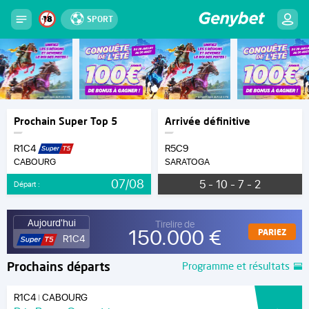
SPORT
Prochain Super Top 5
Arrivée définitive
R1C4
R5C9
CABOURG
SARATOGA
07/08
5 - 10 - 7 - 2
Départ :
Aujourd'hui
Tirelire de
150.000 €
PARIEZ
R1C4
Prochains départs
Programme et résultats
R1C4
CABOURG
|