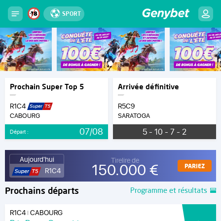
SPORT
Prochain Super Top 5
Arrivée définitive
R1C4
R5C9
CABOURG
SARATOGA
07/08
5 - 10 - 7 - 2
Départ :
Aujourd'hui
Tirelire de
150.000 €
PARIEZ
R1C4
Prochains départs
Programme et résultats
R1C4
CABOURG
|