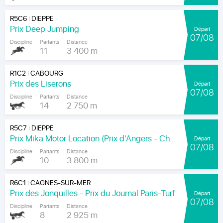
R5C6
DIEPPE
|
Prix Deep Jumping
Départ
07/08
Discipline
Partants
Distance
11
3 400 m
R1C2
CABOURG
|
Prix des Liserons
Départ
07/08
Discipline
Partants
Distance
14
2 750 m
R5C7
DIEPPE
|
Prix Mika Motor Location (Prix d'Angers - Chamionnat Paris-Turf des Apprentis-Jeunes-Jockeys)
Départ
07/08
Discipline
Partants
Distance
10
3 800 m
R6C1
CAGNES-SUR-MER
|
Prix des Jonquilles - Prix du Journal Paris-Turf
Départ
07/08
Discipline
Partants
Distance
8
2 925 m