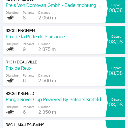
Preis Von Domovari Gmbh - Badeinrichtung Auf Mass
Départ
08/08
Discipline
Partants
Distance
8
2 050 m
R3C5
ENGHIEN
|
Prix de la Porte de Plaisance
Départ
08/08
Discipline
Partants
Distance
9
2 875 m
R1C1
DEAUVILLE
|
Prix de Reux
Départ
08/08
Discipline
Partants
Distance
6
2 500 m
R2C6
KREFELD
|
Range Rover Cup Powered By Britcars Krefeld
Départ
08/08
Discipline
Partants
Distance
6
2 350 m
R8C1
AIX-LES-BAINS
|