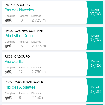
R1C7
CABOURG
|
Prix des Nivéoles
Départ
07/08
Discipline
Partants
Distance
13
2 725 m
R6C6
CAGNES-SUR-MER
|
Prix Esther Duflo
Départ
07/08
Discipline
Partants
Distance
15
2 925 m
R1C8
CABOURG
|
Prix des Ifs
Départ
07/08
Discipline
Partants
Distance
12
2 750 m
R6C7
CAGNES-SUR-MER
|
Prix des Alouettes
Départ
07/08
Discipline
Partants
Distance
8
2 150 m