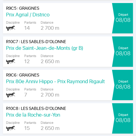
R9C5
GRAIGNES
|
Prix Agrial / Districo
Départ
08/08
Discipline
Partants
Distance
14
2 700 m
R10C7
LES SABLES-D'OLONNE
|
Prix de Saint-Jean-de-Monts (gr B)
Départ
08/08
Discipline
Partants
Distance
12
2 650 m
R9C6
GRAIGNES
|
Prix 80e Anniv Hippo - Prix Raymond Rigault
Départ
08/08
Discipline
Partants
Distance
7
2 700 m
R10C8
LES SABLES-D'OLONNE
|
Prix de la Roche-sur-Yon
Départ
08/08
Discipline
Partants
Distance
15
2 650 m