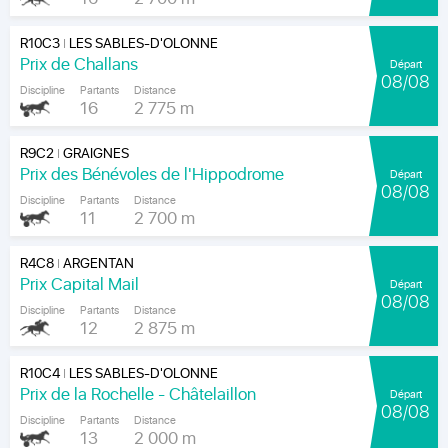
R10C3
LES SABLES-D'OLONNE
|
Prix de Challans
Départ
08/08
Discipline
Partants
Distance
16
2 775 m
R9C2
GRAIGNES
|
Prix des Bénévoles de l'Hippodrome
Départ
08/08
Discipline
Partants
Distance
11
2 700 m
R4C8
ARGENTAN
|
Prix Capital Mail
Départ
08/08
Discipline
Partants
Distance
12
2 875 m
R10C4
LES SABLES-D'OLONNE
|
Prix de la Rochelle - Châtelaillon
Départ
08/08
Discipline
Partants
Distance
13
2 000 m