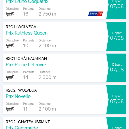
Prix Bruno Coquatrix
Départ
07/08
Discipline
Partants
Distance
16
2 750 m
R2C1
WOLVEGA
|
Prix Ruthless Queen
Départ
07/08
Discipline
Partants
Distance
10
2 100 m
R3C1
CHÂTEAUBRIANT
|
Prix Pierre Lefeuvre
Départ
07/08
Discipline
Partants
Distance
14
2 300 m
R2C2
WOLVEGA
|
Prix Novello
Départ
07/08
Discipline
Partants
Distance
11
2 100 m
R3C2
CHÂTEAUBRIANT
|
Prix Ganymède
Départ