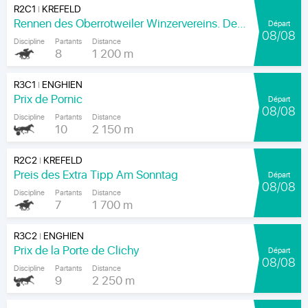
R2C1
KREFELD
|
Rennen des Oberrotweiler Winzervereins. Der Klassiker Am Kaiser.
Départ
08/08
Discipline
Partants
Distance
8
1 200 m
R3C1
ENGHIEN
|
Prix de Pornic
Départ
08/08
Discipline
Partants
Distance
10
2 150 m
R2C2
KREFELD
|
Preis des Extra Tipp Am Sonntag
Départ
08/08
Discipline
Partants
Distance
7
1 700 m
R3C2
ENGHIEN
|
Prix de la Porte de Clichy
Départ
08/08
Discipline
Partants
Distance
9
2 250 m