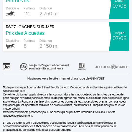
Prix des Ifs
Départ
07/08
Discipline
Partants
Distance
12
2 750 m
R6C7
CAGNES-SUR-MER
|
Prix des Alouettes
Départ
07/08
Discipline
Partants
Distance
8
2 150 m
Naviguez vers le site internet classique de GENYBET
Toute personne peut demander à être interdite de jeux. Cette demande est formée auprès de l'Autorité
nationale des jeux.
Cette interdiction est applicable dans les casinos, dans les clubs de jeux, sur les sites de jeux et de
paris en ligne exploités par les opérateurs de jeux agréés en France, sur le site de jeux de loterie en ligne
exploité par La Française des jeux ainsi que sur les bornes de jeux accessibles avec un compte joueur
exploitées par les opérateurs titulaires de droits exclusifs, notamment La Française des jeux et le Pari
mutuel urbain.
Cette interdiction est prononcée pour une durée qui ne peut être inférieure à trois ans. Elle est
renouvelable tacitement.
En cas de litige, le client dispose de la possibilité de recourir au règlement amiable de celui-ci
conformément à l’article L211-3 du Code de la consommation. Pour cela, le client peut recourir
gratuitement au service du Médiateur des Jeux en Ligne :