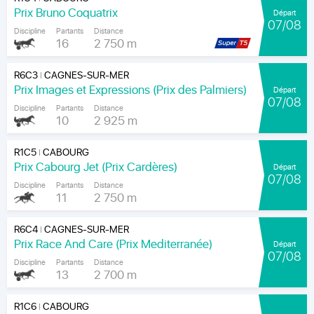
Prix Bruno Coquatrix
Départ
07/08
Discipline
Partants
Distance
16
2 750 m
R6C3
CAGNES-SUR-MER
|
Prix Images et Expressions (Prix des Palmiers)
Départ
07/08
Discipline
Partants
Distance
10
2 925 m
R1C5
CABOURG
|
Prix Cabourg Jet (Prix Cardères)
Départ
07/08
Discipline
Partants
Distance
11
2 750 m
R6C4
CAGNES-SUR-MER
|
Prix Race And Care (Prix Mediterranée)
Départ
07/08
Discipline
Partants
Distance
13
2 700 m
R1C6
CABOURG
|