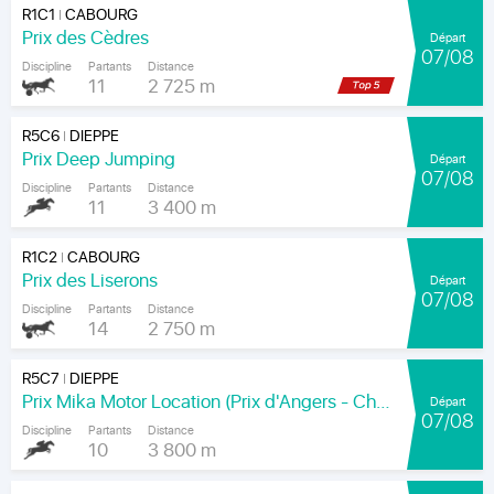
R1C1
CABOURG
|
Prix des Cèdres
Départ
07/08
Discipline
Partants
Distance
11
2 725 m
R5C6
DIEPPE
|
Prix Deep Jumping
Départ
07/08
Discipline
Partants
Distance
11
3 400 m
R1C2
CABOURG
|
Prix des Liserons
Départ
07/08
Discipline
Partants
Distance
14
2 750 m
R5C7
DIEPPE
|
Prix Mika Motor Location (Prix d'Angers - Chamionnat Paris-Turf des Apprentis-Jeunes-Jockeys)
Départ
07/08
Discipline
Partants
Distance
10
3 800 m