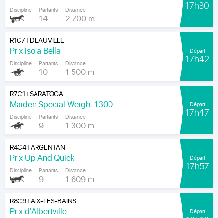
17h30
Discipline
Partants
Distance
14
2 700 m
R1C7
DEAUVILLE
|
Prix Isola Bella
Départ
17h42
Discipline
Partants
Distance
10
1 500 m
R7C1
SARATOGA
|
Maiden Special Weight 1300
Départ
17h47
Discipline
Partants
Distance
9
1 300 m
R4C4
ARGENTAN
|
Prix Up And Quick
Départ
17h57
Discipline
Partants
Distance
9
1 609 m
R8C9
AIX-LES-BAINS
|
Prix d'Albertville
Départ