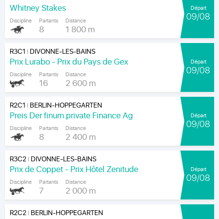
Whitney Stakes
Départ
09/08
Discipline
Partants
Distance
8
1 800 m
R3C1
DIVONNE-LES-BAINS
|
Prix Lurabo - Prix du Pays de Gex
Départ
09/08
Discipline
Partants
Distance
16
2 600 m
R2C1
BERLIN-HOPPEGARTEN
|
Preis Der finum.private Finance Ag
Départ
09/08
Discipline
Partants
Distance
8
2 400 m
R3C2
DIVONNE-LES-BAINS
|
Prix de Coppet - Prix Hôtel Zenitude
Départ
09/08
Discipline
Partants
Distance
7
2 000 m
R2C2
BERLIN-HOPPEGARTEN
|