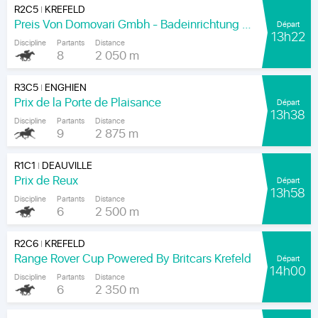
R2C5
KREFELD
|
Preis Von Domovari Gmbh - Badeinrichtung Auf Mass
Départ
13h22
Discipline
Partants
Distance
8
2 050 m
R3C5
ENGHIEN
|
Prix de la Porte de Plaisance
Départ
13h38
Discipline
Partants
Distance
9
2 875 m
R1C1
DEAUVILLE
|
Prix de Reux
Départ
13h58
Discipline
Partants
Distance
6
2 500 m
R2C6
KREFELD
|
Range Rover Cup Powered By Britcars Krefeld
Départ
14h00
Discipline
Partants
Distance
6
2 350 m