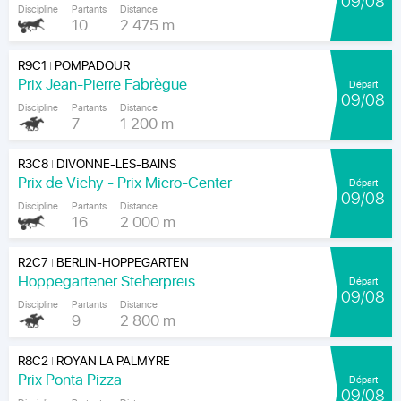
09/08
Discipline
Partants
Distance
10
2 475 m
R9C1
POMPADOUR
|
Prix Jean-Pierre Fabrègue
Départ
09/08
Discipline
Partants
Distance
7
1 200 m
R3C8
DIVONNE-LES-BAINS
|
Prix de Vichy - Prix Micro-Center
Départ
09/08
Discipline
Partants
Distance
16
2 000 m
R2C7
BERLIN-HOPPEGARTEN
|
Hoppegartener Steherpreis
Départ
09/08
Discipline
Partants
Distance
9
2 800 m
R8C2
ROYAN LA PALMYRE
|
Prix Ponta Pizza
Départ
09/08