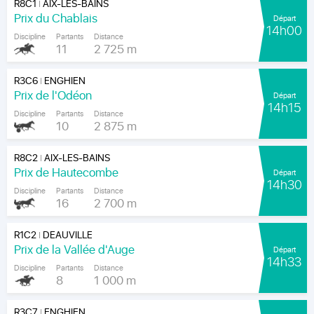
R8C1
AIX-LES-BAINS
|
Prix du Chablais
Départ
14h00
Discipline
Partants
Distance
11
2 725 m
R3C6
ENGHIEN
|
Prix de l'Odéon
Départ
14h15
Discipline
Partants
Distance
10
2 875 m
R8C2
AIX-LES-BAINS
|
Prix de Hautecombe
Départ
14h30
Discipline
Partants
Distance
16
2 700 m
R1C2
DEAUVILLE
|
Prix de la Vallée d'Auge
Départ
14h33
Discipline
Partants
Distance
8
1 000 m
R3C7
ENGHIEN
|