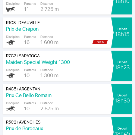
18h10
Discipline
Partants
Distance
11
2 725 m
R1C8
DEAUVILLE
|
Prix de Crépon
Départ
18h15
Discipline
Partants
Distance
16
1 600 m
R7C2
SARATOGA
|
Maiden Special Weight 1300
Départ
18h23
Discipline
Partants
Distance
10
1 300 m
R4C5
ARGENTAN
|
Prix Ce Bello Romain
Départ
18h30
Discipline
Partants
Distance
10
2 875 m
R5C2
AVENCHES
|
Prix de Bordeaux
Départ
18h45