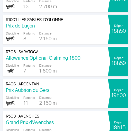
Discipline
Partants
Distance
13
2 700 m
R10C1
LES SABLES-D'OLONNE
|
Prix de Luçon
Départ
18h50
Discipline
Partants
Distance
8
2 150 m
R7C3
SARATOGA
|
Allowance Optional Claiming 1800
Départ
18h59
Discipline
Partants
Distance
7
1 800 m
R4C6
ARGENTAN
|
Prix Aubrion du Gers
Départ
19h00
Discipline
Partants
Distance
11
2 150 m
R5C3
AVENCHES
|
Grand Prix d'Avenches
Départ
19h15
Discipline
Partants
Distance