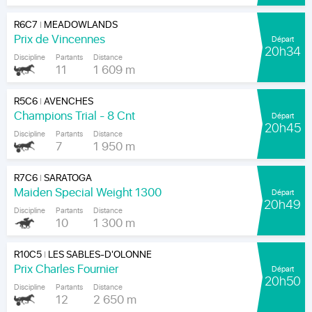
R6C7
MEADOWLANDS
|
Prix de Vincennes
Départ
20h34
Discipline
Partants
Distance
11
1 609 m
R5C6
AVENCHES
|
Champions Trial - 8 Cnt
Départ
20h45
Discipline
Partants
Distance
7
1 950 m
R7C6
SARATOGA
|
Maiden Special Weight 1300
Départ
20h49
Discipline
Partants
Distance
10
1 300 m
R10C5
LES SABLES-D'OLONNE
|
Prix Charles Fournier
Départ
20h50
Discipline
Partants
Distance
12
2 650 m