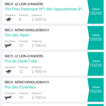
R4C4
LE LION-D'ANGERS
|
Prix Pmu Partenaire N°1 des Hippodromes (Prix du Moulin de Varennes)
Départ
09/08
Discipline
Partants
Distance
8
2 000 m
R6C3
MÖNCHENGLADBACH
|
Prix des Alpes
Départ
09/08
Discipline
Partants
Distance
10
2 100 m
R4C5
LE LION-D'ANGERS
|
Prix de Haute Folie
Départ
09/08
Discipline
Partants
Distance
12
2 400 m
R6C4
MÖNCHENGLADBACH
|
Prix des Pyrénées
Départ
09/08
Discipline
Partants
Distance
10
2 100 m