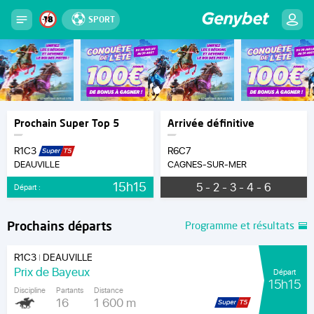
SPORT
Prochain Super Top 5
Arrivée définitive
R1C3
R6C7
DEAUVILLE
CAGNES-SUR-MER
15h15
5 - 2 - 3 - 4 - 6
Départ :
Prochains départs
Programme et résultats
R1C3
DEAUVILLE
|
Prix de Bayeux
Départ
15h15
Discipline
Partants
Distance
16
1 600 m