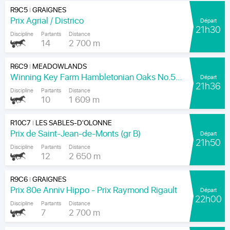
R9C5
GRAIGNES
|
Prix Agrial / Districo
Départ
21h30
Discipline
Partants
Distance
14
2 700 m
R6C9
MEADOWLANDS
|
Winning Key Farm Hambletonian Oaks No.56 - Final
Départ
21h36
Discipline
Partants
Distance
10
1 609 m
R10C7
LES SABLES-D'OLONNE
|
Prix de Saint-Jean-de-Monts (gr B)
Départ
21h50
Discipline
Partants
Distance
12
2 650 m
R9C6
GRAIGNES
|
Prix 80e Anniv Hippo - Prix Raymond Rigault
Départ
22h00
Discipline
Partants
Distance
7
2 700 m