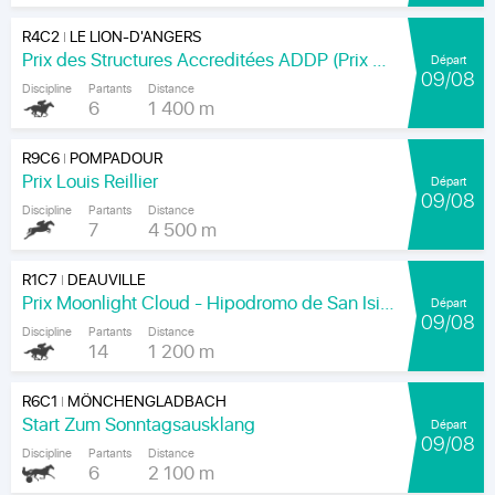
R4C2
LE LION-D'ANGERS
|
Prix des Structures Accreditées ADDP (Prix Léon Carabin)
Départ
09/08
Discipline
Partants
Distance
6
1 400 m
R9C6
POMPADOUR
|
Prix Louis Reillier
Départ
09/08
Discipline
Partants
Distance
7
4 500 m
R1C7
DEAUVILLE
|
Prix Moonlight Cloud - Hipodromo de San Isidro
Départ
09/08
Discipline
Partants
Distance
14
1 200 m
R6C1
MÖNCHENGLADBACH
|
Start Zum Sonntagsausklang
Départ
09/08
Discipline
Partants
Distance
6
2 100 m