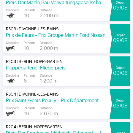
Preis Der Mahlo Bau Verwaltungsgesellschaft Mbh
Départ
09/08
Discipline
Partants
Distance
10
2 200 m
R3C3
DIVONNE-LES-BAINS
|
Prix de Feurs - Prix Groupe Martin Ford Nissan
Départ
09/08
Discipline
Partants
Distance
10
2 000 m
R2C3
BERLIN-HOPPEGARTEN
|
Hoppegartener Fliegerpreis
Départ
09/08
Discipline
Partants
Distance
8
1 200 m
R3C4
DIVONNE-LES-BAINS
|
Prix Saint-Genis Pouilly - Prix Département Ain
Départ
09/08
Discipline
Partants
Distance
16
2 675 m
R2C4
BERLIN-HOPPEGARTEN
|