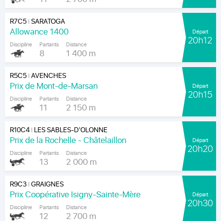
R7C5
SARATOGA
|
Allowance 1400
Départ
20h12
Discipline
Partants
Distance
8
1 400 m
R5C5
AVENCHES
|
Prix de Mont-de-Marsan
Départ
20h15
Discipline
Partants
Distance
11
2 150 m
R10C4
LES SABLES-D'OLONNE
|
Prix de la Rochelle - Châtelaillon
Départ
20h20
Discipline
Partants
Distance
13
2 000 m
R9C3
GRAIGNES
|
Prix Coopérative Isigny-Sainte-Mère
Départ
20h30
Discipline
Partants
Distance
12
2 700 m