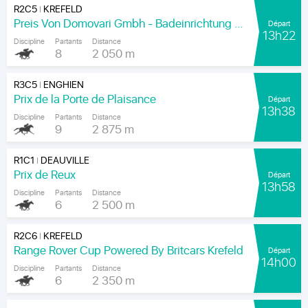
R2C5
KREFELD
|
Preis Von Domovari Gmbh - Badeinrichtung Auf Mass
Départ
13h22
Discipline
Partants
Distance
8
2 050 m
R3C5
ENGHIEN
|
Prix de la Porte de Plaisance
Départ
13h38
Discipline
Partants
Distance
9
2 875 m
R1C1
DEAUVILLE
|
Prix de Reux
Départ
13h58
Discipline
Partants
Distance
6
2 500 m
R2C6
KREFELD
|
Range Rover Cup Powered By Britcars Krefeld
Départ
14h00
Discipline
Partants
Distance
6
2 350 m