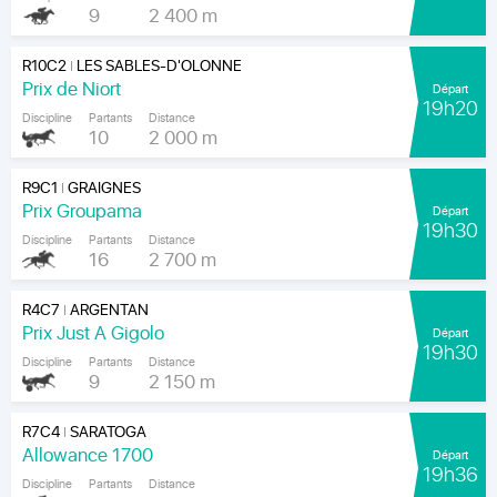
9
2 400 m
R10C2
LES SABLES-D'OLONNE
|
Prix de Niort
Départ
19h20
Discipline
Partants
Distance
10
2 000 m
R9C1
GRAIGNES
|
Prix Groupama
Départ
19h30
Discipline
Partants
Distance
16
2 700 m
R4C7
ARGENTAN
|
Prix Just A Gigolo
Départ
19h30
Discipline
Partants
Distance
9
2 150 m
R7C4
SARATOGA
|
Allowance 1700
Départ
19h36
Discipline
Partants
Distance