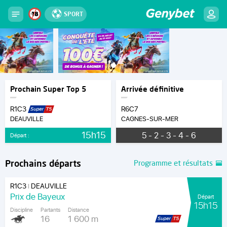
SPORT
Prochain Super Top 5
Arrivée définitive
R1C3
R6C7
DEAUVILLE
CAGNES-SUR-MER
15h15
5 - 2 - 3 - 4 - 6
Départ :
Prochains départs
Programme et résultats
R1C3
DEAUVILLE
|
Prix de Bayeux
Départ
15h15
Discipline
Partants
Distance
16
1 600 m