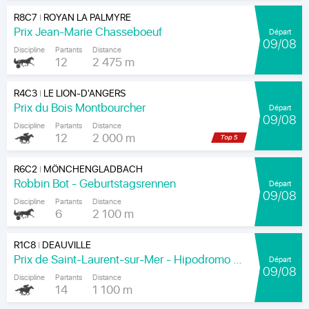
R8C7
ROYAN LA PALMYRE
|
Prix Jean-Marie Chasseboeuf
Départ
09/08
Discipline
Partants
Distance
12
2 475 m
R4C3
LE LION-D'ANGERS
|
Prix du Bois Montbourcher
Départ
09/08
Discipline
Partants
Distance
12
2 000 m
R6C2
MÖNCHENGLADBACH
|
Robbin Bot - Geburtstagsrennen
Départ
09/08
Discipline
Partants
Distance
6
2 100 m
R1C8
DEAUVILLE
|
Prix de Saint-Laurent-sur-Mer - Hipodromo de Maronas
Départ
09/08
Discipline
Partants
Distance
14
1 100 m