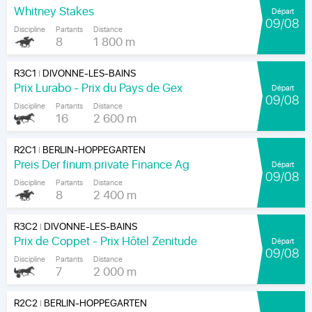
Whitney Stakes
Départ
09/08
Discipline
Partants
Distance
8
1 800 m
R3C1
DIVONNE-LES-BAINS
|
Prix Lurabo - Prix du Pays de Gex
Départ
09/08
Discipline
Partants
Distance
16
2 600 m
R2C1
BERLIN-HOPPEGARTEN
|
Preis Der finum.private Finance Ag
Départ
09/08
Discipline
Partants
Distance
8
2 400 m
R3C2
DIVONNE-LES-BAINS
|
Prix de Coppet - Prix Hôtel Zenitude
Départ
09/08
Discipline
Partants
Distance
7
2 000 m
R2C2
BERLIN-HOPPEGARTEN
|