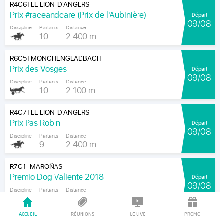
R4C6
LE LION-D'ANGERS
|
Prix #raceandcare (Prix de l'Aubinière)
Départ
09/08
Discipline
Partants
Distance
10
2 400 m
R6C5
MÖNCHENGLADBACH
|
Prix des Vosges
Départ
09/08
Discipline
Partants
Distance
10
2 100 m
R4C7
LE LION-D'ANGERS
|
Prix Pas Robin
Départ
09/08
Discipline
Partants
Distance
9
2 400 m
R7C1
MAROÑAS
|
Premio Dog Valiente 2018
Départ
09/08
Discipline
Partants
Distance
10
2 000 m
ACCUEIL
RÉUNIONS
LE LIVE
PROMO