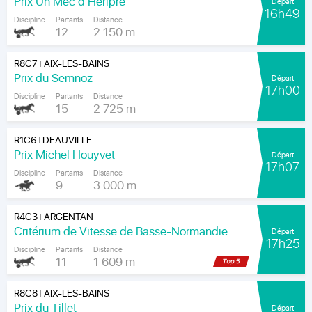
Prix Un Mec d'Héripré
Départ
16h49
Discipline
Partants
Distance
12
2 150 m
R8C7
AIX-LES-BAINS
|
Prix du Semnoz
Départ
17h00
Discipline
Partants
Distance
15
2 725 m
R1C6
DEAUVILLE
|
Prix Michel Houyvet
Départ
17h07
Discipline
Partants
Distance
9
3 000 m
R4C3
ARGENTAN
|
Critérium de Vitesse de Basse-Normandie
Départ
17h25
Discipline
Partants
Distance
11
1 609 m
R8C8
AIX-LES-BAINS
|
Prix du Tillet
Départ