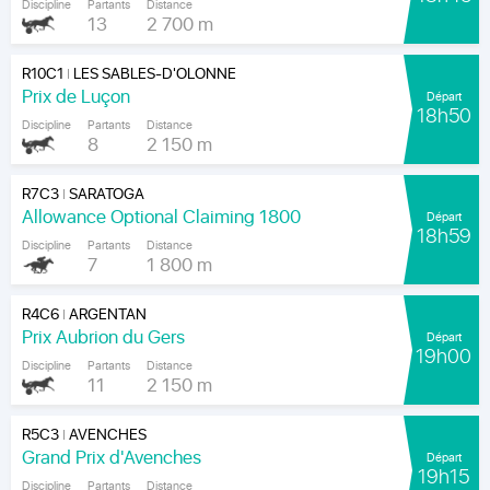
Discipline
Partants
Distance
13
2 700 m
R10C1
LES SABLES-D'OLONNE
|
Prix de Luçon
Départ
18h50
Discipline
Partants
Distance
8
2 150 m
R7C3
SARATOGA
|
Allowance Optional Claiming 1800
Départ
18h59
Discipline
Partants
Distance
7
1 800 m
R4C6
ARGENTAN
|
Prix Aubrion du Gers
Départ
19h00
Discipline
Partants
Distance
11
2 150 m
R5C3
AVENCHES
|
Grand Prix d'Avenches
Départ
19h15
Discipline
Partants
Distance