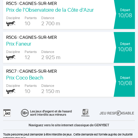
R5C5
CAGNES-SUR-MER
|
Prix de l'Observatoire de la Côte d'Azur
Départ
10/08
Discipline
Partants
Distance
10
2 700 m
R5C6
CAGNES-SUR-MER
|
Prix Faneur
Départ
10/08
Discipline
Partants
Distance
12
2 925 m
R5C7
CAGNES-SUR-MER
|
Prix Coco Beach
Départ
10/08
Discipline
Partants
Distance
10
2 150 m
Naviguez vers le site internet classique de GENYBET
Toute personne peut demander à être interdite de jeux. Cette demande est formée auprès de l'Autorité