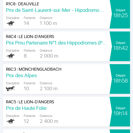
R1C8
DEAUVILLE
|
Prix de Saint-Laurent-sur-Mer - Hipodromo de Maronas
Départ
18h25
Discipline
Partants
Distance
14
1 100 m
R4C4
LE LION-D'ANGERS
|
Prix Pmu Partenaire N°1 des Hippodromes (Prix du Moulin de Varennes)
Départ
18h42
Discipline
Partants
Distance
8
2 000 m
R6C3
MÖNCHENGLADBACH
|
Prix des Alpes
Départ
18h58
Discipline
Partants
Distance
10
2 100 m
R4C5
LE LION-D'ANGERS
|
Prix de Haute Folie
Départ
19h14
Discipline
Partants
Distance
12
2 400 m