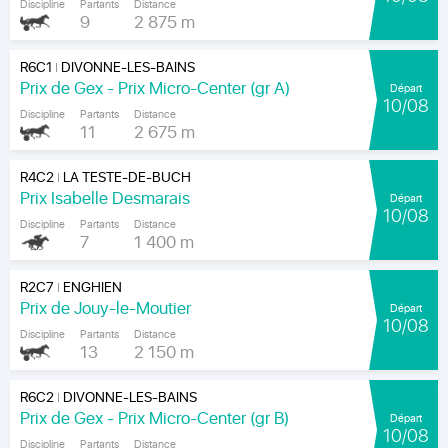
Discipline
Partants
Distance
9
2 875 m
R6C1
DIVONNE-LES-BAINS
|
Prix de Gex - Prix Micro-Center (gr A)
Départ
10/08
Discipline
Partants
Distance
11
2 675 m
R4C2
LA TESTE-DE-BUCH
|
Prix Isabelle Desmarais
Départ
10/08
Discipline
Partants
Distance
7
1 400 m
R2C7
ENGHIEN
|
Prix de Jouy-le-Moutier
Départ
10/08
Discipline
Partants
Distance
13
2 150 m
R6C2
DIVONNE-LES-BAINS
|
Prix de Gex - Prix Micro-Center (gr B)
Départ
10/08
Discipline
Partants
Distance