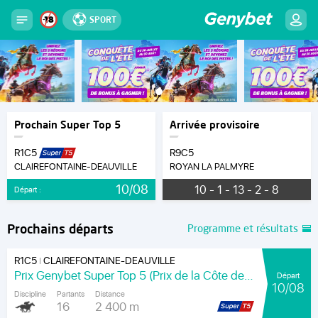
SPORT
Prochain Super Top 5
Arrivée provisoire
R1C5
R9C5
CLAIREFONTAINE-DEAUVILLE
ROYAN LA PALMYRE
10/08
10 - 1 - 13 - 2 - 8
Départ :
Prochains départs
Programme et résultats
R1C5
CLAIREFONTAINE-DEAUVILLE
|
Prix Genybet Super Top 5 (Prix de la Côte de Nacre)
Départ
10/08
Discipline
Partants
Distance
16
2 400 m