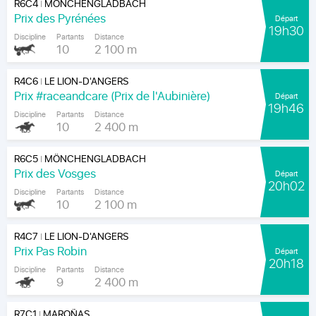
R6C4
MÖNCHENGLADBACH
|
Prix des Pyrénées
Départ
19h30
Discipline
Partants
Distance
10
2 100 m
R4C6
LE LION-D'ANGERS
|
Prix #raceandcare (Prix de l'Aubinière)
Départ
19h46
Discipline
Partants
Distance
10
2 400 m
R6C5
MÖNCHENGLADBACH
|
Prix des Vosges
Départ
20h02
Discipline
Partants
Distance
10
2 100 m
R4C7
LE LION-D'ANGERS
|
Prix Pas Robin
Départ
20h18
Discipline
Partants
Distance
9
2 400 m
R7C1
MAROÑAS
|