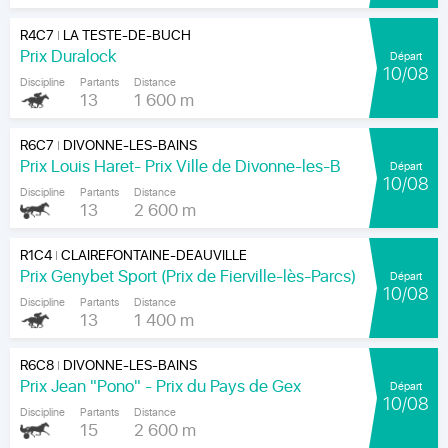
R4C7
LA TESTE-DE-BUCH
|
Prix Duralock
Départ
10/08
Discipline
Partants
Distance
13
1 600 m
R6C7
DIVONNE-LES-BAINS
|
Prix Louis Haret- Prix Ville de Divonne-les-B
Départ
10/08
Discipline
Partants
Distance
13
2 600 m
R1C4
CLAIREFONTAINE-DEAUVILLE
|
Prix Genybet Sport (Prix de Fierville-lès-Parcs)
Départ
10/08
Discipline
Partants
Distance
13
1 400 m
R6C8
DIVONNE-LES-BAINS
|
Prix Jean "Pono" - Prix du Pays de Gex
Départ
10/08
Discipline
Partants
Distance
15
2 600 m