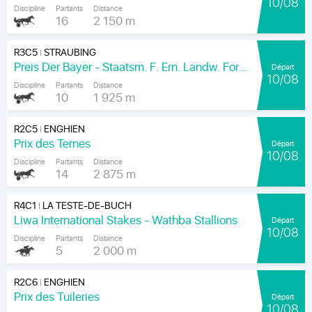
10/08
Discipline
Partants
Distance
16
2 150 m
R3C5
STRAUBING
|
Preis Der Bayer - Staatsm. F. Ern. Landw. Forsten Und Tourism
Départ
10/08
Discipline
Partants
Distance
10
1 925 m
R2C5
ENGHIEN
|
Prix des Ternes
Départ
10/08
Discipline
Partants
Distance
14
2 875 m
R4C1
LA TESTE-DE-BUCH
|
Liwa International Stakes - Wathba Stallions
Départ
10/08
Discipline
Partants
Distance
5
2 000 m
R2C6
ENGHIEN
|
Prix des Tuileries
Départ
10/08