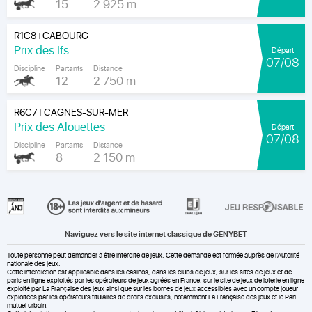
15
2 925 m
R1C8
CABOURG
|
Prix des Ifs
Départ
07/08
Discipline
Partants
Distance
12
2 750 m
R6C7
CAGNES-SUR-MER
|
Prix des Alouettes
Départ
07/08
Discipline
Partants
Distance
8
2 150 m
Naviguez vers le site internet classique de GENYBET
Toute personne peut demander à être interdite de jeux. Cette demande est formée auprès de l'Autorité
nationale des jeux.
Cette interdiction est applicable dans les casinos, dans les clubs de jeux, sur les sites de jeux et de
paris en ligne exploités par les opérateurs de jeux agréés en France, sur le site de jeux de loterie en ligne
exploité par La Française des jeux ainsi que sur les bornes de jeux accessibles avec un compte joueur
exploitées par les opérateurs titulaires de droits exclusifs, notamment La Française des jeux et le Pari
mutuel urbain.