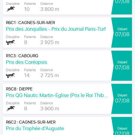
07/08
Discipline
Partants
Distance
10
3 800 m
R6C1
CAGNES-SUR-MER
|
Prix des Jonquilles - Prix du Journal Paris-Turf
Départ
07/08
Discipline
Partants
Distance
8
2 925 m
R1C3
CABOURG
|
Prix des Coréopsis
Départ
07/08
Discipline
Partants
Distance
14
2 725 m
R5C8
DIEPPE
|
Prix QG Nautic Martin-Eglise (Prix le Roi Thibault)
Départ
07/08
Discipline
Partants
Distance
8
3 900 m
R6C2
CAGNES-SUR-MER
|
Prix du Trophée d'Auguste
Départ
07/08