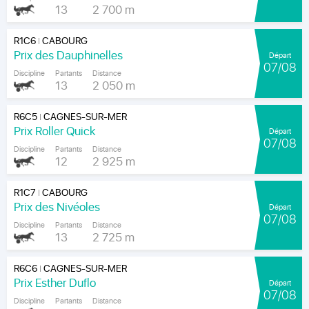
13
2 700 m
R1C6
CABOURG
|
Prix des Dauphinelles
Départ
07/08
Discipline
Partants
Distance
13
2 050 m
R6C5
CAGNES-SUR-MER
|
Prix Roller Quick
Départ
07/08
Discipline
Partants
Distance
12
2 925 m
R1C7
CABOURG
|
Prix des Nivéoles
Départ
07/08
Discipline
Partants
Distance
13
2 725 m
R6C6
CAGNES-SUR-MER
|
Prix Esther Duflo
Départ
07/08
Discipline
Partants
Distance