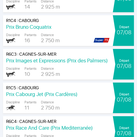
Discipline
Partants
Distance
14
2 925 m
R1C4
CABOURG
|
Prix Bruno Coquatrix
Départ
07/08
Discipline
Partants
Distance
16
2 750 m
R6C3
CAGNES-SUR-MER
|
Prix Images et Expressions (Prix des Palmiers)
Départ
07/08
Discipline
Partants
Distance
10
2 925 m
R1C5
CABOURG
|
Prix Cabourg Jet (Prix Cardères)
Départ
07/08
Discipline
Partants
Distance
11
2 750 m
R6C4
CAGNES-SUR-MER
|
Prix Race And Care (Prix Mediterranée)
Départ
07/08
Discipline
Partants
Distance