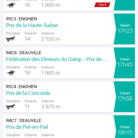
16
1 900 m
R1C3
ENGHIEN
|
Prix de la Haute-Saône
Départ
17h23
Discipline
Partants
Distance
14
2 150 m
R4C6
DEAUVILLE
|
Fédération des Eleveurs du Galop - Prix de Colletot
Départ
17h40
Discipline
Partants
Distance
16
1 900 m
R1C4
ENGHIEN
|
Prix de la Concorde
Départ
17h58
Discipline
Partants
Distance
11
2 875 m
R4C7
DEAUVILLE
|
Prix de Pré-en-Pail
Départ
18h15
Discipline
Partants
Distance