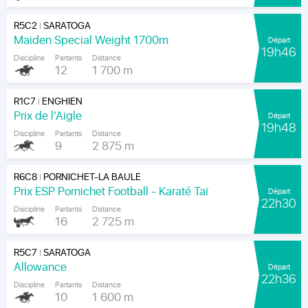
R5C2
SARATOGA
|
Maiden Special Weight 1700m
Départ
19h46
Discipline
Partants
Distance
12
1 700 m
R1C7
ENGHIEN
|
Prix de l'Aigle
Départ
19h48
Discipline
Partants
Distance
9
2 875 m
R6C8
PORNICHET-LA BAULE
|
Prix ESP Pornichet Football - Karaté Taï
Départ
22h30
Discipline
Partants
Distance
16
2 725 m
R5C7
SARATOGA
|
Allowance
Départ
22h36
Discipline
Partants
Distance
10
1 600 m