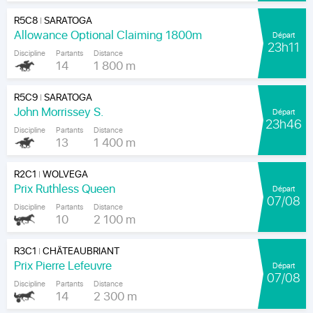
R5C8
SARATOGA
|
Allowance Optional Claiming 1800m
Départ
23h11
Discipline
Partants
Distance
14
1 800 m
R5C9
SARATOGA
|
John Morrissey S.
Départ
23h46
Discipline
Partants
Distance
13
1 400 m
R2C1
WOLVEGA
|
Prix Ruthless Queen
Départ
07/08
Discipline
Partants
Distance
10
2 100 m
R3C1
CHÂTEAUBRIANT
|
Prix Pierre Lefeuvre
Départ
07/08
Discipline
Partants
Distance
14
2 300 m