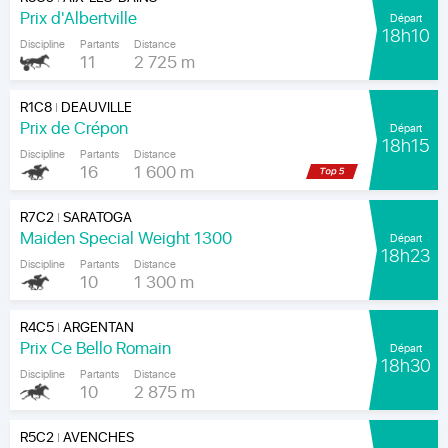
Prix d'Albertville
Départ
18h10
Discipline
Partants
Distance
11
2 725 m
R1C8
DEAUVILLE
|
Prix de Crépon
Départ
18h15
Discipline
Partants
Distance
16
1 600 m
R7C2
SARATOGA
|
Maiden Special Weight 1300
Départ
18h23
Discipline
Partants
Distance
10
1 300 m
R4C5
ARGENTAN
|
Prix Ce Bello Romain
Départ
18h30
Discipline
Partants
Distance
10
2 875 m
R5C2
AVENCHES
|