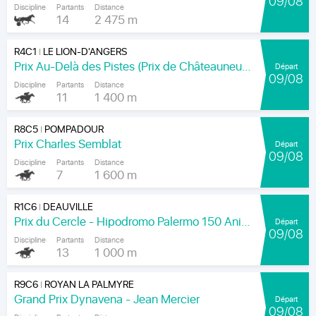
09/08
Discipline
Partants
Distance
14
2 475 m
R4C1
LE LION-D'ANGERS
|
Prix Au-Delà des Pistes (Prix de Châteauneuf-sur-Sarthe)
Départ
09/08
Discipline
Partants
Distance
11
1 400 m
R8C5
POMPADOUR
|
Prix Charles Semblat
Départ
09/08
Discipline
Partants
Distance
7
1 600 m
R1C6
DEAUVILLE
|
Prix du Cercle - Hipodromo Palermo 150 Aniversario
Départ
09/08
Discipline
Partants
Distance
13
1 000 m
R9C6
ROYAN LA PALMYRE
|
Grand Prix Dynavena - Jean Mercier
Départ
09/08