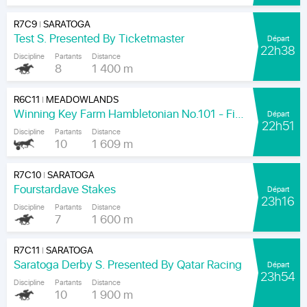
R7C9
SARATOGA
|
Test S. Presented By Ticketmaster
Départ
22h38
Discipline
Partants
Distance
8
1 400 m
R6C11
MEADOWLANDS
|
Winning Key Farm Hambletonian No.101 - Final
Départ
22h51
Discipline
Partants
Distance
10
1 609 m
R7C10
SARATOGA
|
Fourstardave Stakes
Départ
23h16
Discipline
Partants
Distance
7
1 600 m
R7C11
SARATOGA
|
Saratoga Derby S. Presented By Qatar Racing
Départ
23h54
Discipline
Partants
Distance
10
1 900 m