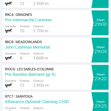
12
2 650 m
R9C4
GRAIGNES
|
Prix Intermarché Carentan
Départ
21h00
Discipline
Partants
Distance
10
2 700 m
R6C8
MEADOWLANDS
|
John Cashman Memorial
Départ
21h04
Discipline
Partants
Distance
9
1 609 m
R10C6
LES SABLES-D'OLONNE
|
Prix Rantière Batiment (gr A)
Départ
21h20
Discipline
Partants
Distance
12
2 650 m
R7C7
SARATOGA
|
Allowance Optional Claiming 2200
Départ
21h25
Discipline
Partants
Distance