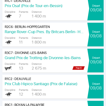
R1C1
DEAUVILLE
|
Prix Osaf (Prix de Tour-en-Bessin)
Départ
09/08
Discipline
Partants
Distance
7
1 400 m
R2C6
BERLIN-HOPPEGARTEN
|
Range Rover-Cup Pres. By Britcars Berlin- Hoppegartener Stutenp.
Départ
09/08
Discipline
Partants
Distance
11
1 800 m
R3C7
DIVONNE-LES-BAINS
|
Grand Prix de Trotting de Divonne-les-Bains
Départ
09/08
Discipline
Partants
Distance
13
2 675 m
R1C2
DEAUVILLE
|
Prix Club Hipico Santiago (Prix de Falaise)
Départ
09/08
Discipline
Partants
Distance
12
1 400 m
R9C1
ROYAN LA PALMYRE
|