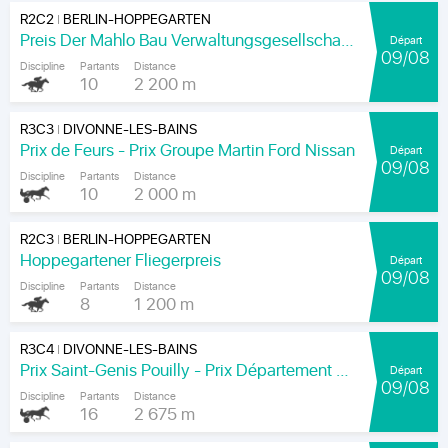
R2C2
BERLIN-HOPPEGARTEN
|
Preis Der Mahlo Bau Verwaltungsgesellschaft Mbh
Départ
09/08
Discipline
Partants
Distance
10
2 200 m
R3C3
DIVONNE-LES-BAINS
|
Prix de Feurs - Prix Groupe Martin Ford Nissan
Départ
09/08
Discipline
Partants
Distance
10
2 000 m
R2C3
BERLIN-HOPPEGARTEN
|
Hoppegartener Fliegerpreis
Départ
09/08
Discipline
Partants
Distance
8
1 200 m
R3C4
DIVONNE-LES-BAINS
|
Prix Saint-Genis Pouilly - Prix Département Ain
Départ
09/08
Discipline
Partants
Distance
16
2 675 m