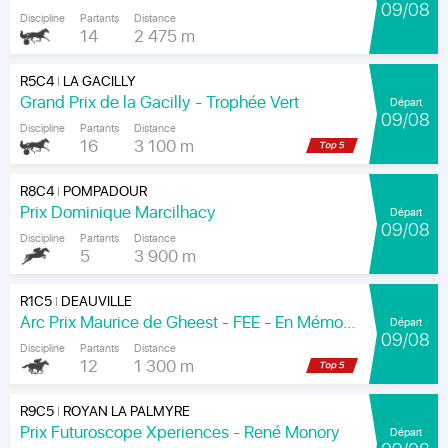
09/08
Discipline
Partants
Distance
14
2 475 m
R5C4
LA GACILLY
|
Grand Prix de la Gacilly - Trophée Vert
Départ
09/08
Discipline
Partants
Distance
16
3 100 m
R8C4
POMPADOUR
|
Prix Dominique Marcilhacy
Départ
09/08
Discipline
Partants
Distance
5
3 900 m
R1C5
DEAUVILLE
|
Arc Prix Maurice de Gheest - FEE - En Mémoire de Louis Romanet
Départ
09/08
Discipline
Partants
Distance
12
1 300 m
R9C5
ROYAN LA PALMYRE
|
Prix Futuroscope Xperiences - René Monory
Départ