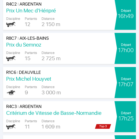
R4C2
ARGENTAN
|
Prix Un Mec d'Héripré
Départ
16h49
Discipline
Partants
Distance
12
2 150 m
R8C7
AIX-LES-BAINS
|
Prix du Semnoz
Départ
17h00
Discipline
Partants
Distance
15
2 725 m
R1C6
DEAUVILLE
|
Prix Michel Houyvet
Départ
17h07
Discipline
Partants
Distance
9
3 000 m
R4C3
ARGENTAN
|
Critérium de Vitesse de Basse-Normandie
Départ
17h25
Discipline
Partants
Distance
11
1 609 m