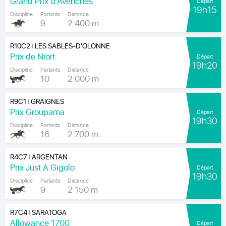
Grand Prix d'Avenches
Départ
19h15
Discipline
Partants
Distance
9
2 400 m
R10C2
LES SABLES-D'OLONNE
|
Prix de Niort
Départ
19h20
Discipline
Partants
Distance
10
2 000 m
R9C1
GRAIGNES
|
Prix Groupama
Départ
19h30
Discipline
Partants
Distance
16
2 700 m
R4C7
ARGENTAN
|
Prix Just A Gigolo
Départ
19h30
Discipline
Partants
Distance
9
2 150 m
R7C4
SARATOGA
|
Allowance 1700
Départ