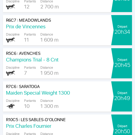
Discipline
Partants
Distance
12
2 700 m
R6C7
MEADOWLANDS
|
Prix de Vincennes
Départ
20h34
Discipline
Partants
Distance
11
1 609 m
R5C6
AVENCHES
|
Champions Trial - 8 Cnt
Départ
20h45
Discipline
Partants
Distance
7
1 950 m
R7C6
SARATOGA
|
Maiden Special Weight 1300
Départ
20h49
Discipline
Partants
Distance
10
1 300 m
R10C5
LES SABLES-D'OLONNE
|
Prix Charles Fournier
Départ
20h50
Discipline
Partants
Distance