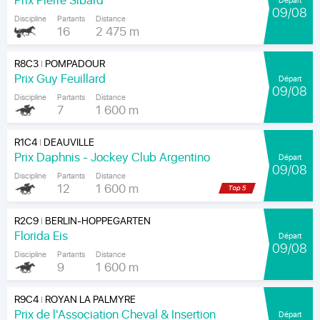
Prix Pierre Sibard
Départ
09/08
Discipline
Partants
Distance
16
2 475 m
R8C3
POMPADOUR
|
Prix Guy Feuillard
Départ
09/08
Discipline
Partants
Distance
7
1 600 m
R1C4
DEAUVILLE
|
Prix Daphnis - Jockey Club Argentino
Départ
09/08
Discipline
Partants
Distance
12
1 600 m
R2C9
BERLIN-HOPPEGARTEN
|
Florida Eis
Départ
09/08
Discipline
Partants
Distance
9
1 600 m
R9C4
ROYAN LA PALMYRE
|
Prix de l'Association Cheval & Insertion
Départ