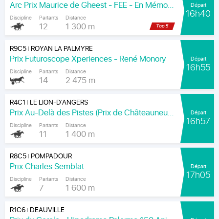
Arc Prix Maurice de Gheest - FEE - En Mémoire de Louis Romanet
Départ
16h40
Discipline
Partants
Distance
12
1 300 m
R9C5
ROYAN LA PALMYRE
|
Prix Futuroscope Xperiences - René Monory
Départ
16h55
Discipline
Partants
Distance
14
2 475 m
R4C1
LE LION-D'ANGERS
|
Prix Au-Delà des Pistes (Prix de Châteauneuf-sur-Sarthe)
Départ
16h57
Discipline
Partants
Distance
11
1 400 m
R8C5
POMPADOUR
|
Prix Charles Semblat
Départ
17h05
Discipline
Partants
Distance
7
1 600 m
R1C6
DEAUVILLE
|