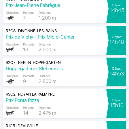
Prix Jean-Pierre Fabrègue
Départ
14h45
Discipline
Partants
Distance
7
1 200 m
R3C8
DIVONNE-LES-BAINS
|
Prix de Vichy - Prix Micro-Center
Départ
14h48
Discipline
Partants
Distance
16
2 000 m
R2C7
BERLIN-HOPPEGARTEN
|
Hoppegartener Steherpreis
Départ
14h53
Discipline
Partants
Distance
9
2 800 m
R9C2
ROYAN LA PALMYRE
|
Prix Ponta Pizza
Départ
15h10
Discipline
Partants
Distance
14
2 475 m
R1C5
DEAUVILLE
|