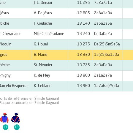
vrie
J.-L. Dersoir
11 295
7a2a7a1a
 Jésus
A. De Jésus
12 885
2aAa1aDa
ubiche
J. Koubiche
13 140
2a5a1a5a
C. Chéradame
Mlle C. Chéradame
13 240
DaDaDa2a
 Ploquin
G. Houel
13 275
Da(25)5m5a5a
gros
B. Marie
13 330
1a(25)6a1aDa
ebèche
St. Meunier
13 725
2a3aDaDa
omigny
K. de Mey
13 800
2a1a2a7a
 Barcelo Bisquerra
K. Leblanc
13 960
1a7a6a(25)Da
ports de référence en Simple Gagnant
 Rapports courants en Simple Gagnant
11
12