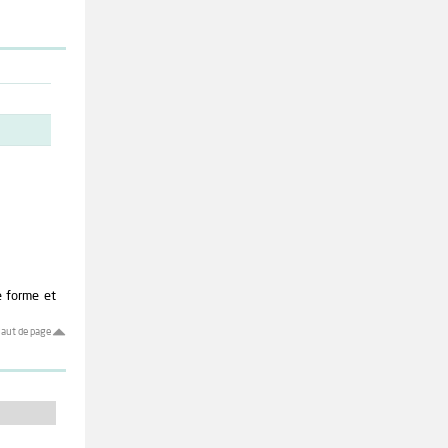
e forme et
aut de page