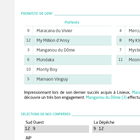
PRONOSTIC DE GENY
Préférés
Maracana du Vivier
Mercur
9
4
My Million d'Ansy
My Kl
12
8
Manganou du Dôme
Mysti
3
7
Mundaka
Moons
6
11
Monty Boy
10
Marnaon Vinguy
5
Impressionnant lors de son dernier succès acquis à Lisieux,
Mara
découvre un très bon engagement.
Manganou du Dôme (3)
effectu
SÉLECTIONS DE NOS CONFRÈRES
Sud Ouest
La Dépêche
12 9
9 12
AIP