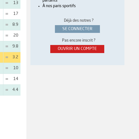
partants
13
À nos paris sportifs
17
Déjà des notres ?
8.9
SE CONNECTER
20
Pas encore inscrit ?
9.8
OUVRIR UN COMPTE
3.2
10
14
4.4