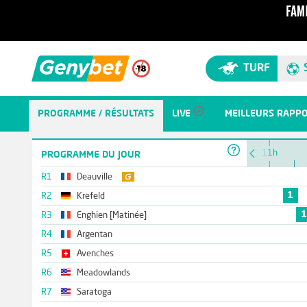
TURF
PROGRAMME / RÉSULTATS
LIVE
MEILLEURS RAPP
11h
PROGRAMME DU JOUR
R1
Deauville
1
R2
Krefeld
1
R3
Enghien [Matinée]
R4
Argentan
R5
Avenches
R6
Meadowlands
R7
Saratoga