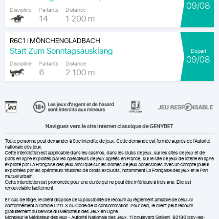
09/08
Discipline
Partants
Distance
14
1 200 m
R6C1
MÖNCHENGLADBACH
|
Start Zum Sonntagsausklang
Départ
09/08
Discipline
Partants
Distance
6
2 100 m
Naviguez vers le site internet classique de GENYBET
Toute personne peut demander à être interdite de jeux. Cette demande est formée auprès de l'Autorité
nationale des jeux.
Cette interdiction est applicable dans les casinos, dans les clubs de jeux, sur les sites de jeux et de
paris en ligne exploités par les opérateurs de jeux agréés en France, sur le site de jeux de loterie en ligne
exploité par La Française des jeux ainsi que sur les bornes de jeux accessibles avec un compte joueur
exploitées par les opérateurs titulaires de droits exclusifs, notamment La Française des jeux et le Pari
mutuel urbain.
Cette interdiction est prononcée pour une durée qui ne peut être inférieure à trois ans. Elle est
renouvelable tacitement.
En cas de litige, le client dispose de la possibilité de recourir au règlement amiable de celui-ci
conformément à l’article L211-3 du Code de la consommation. Pour cela, le client peut recourir
gratuitement au service du Médiateur des Jeux en Ligne :
Monsieur le Médiateur des jeux - Autorité Nationale des Jeux, 11 boulevard Gallieni, 92130 Issy-les-