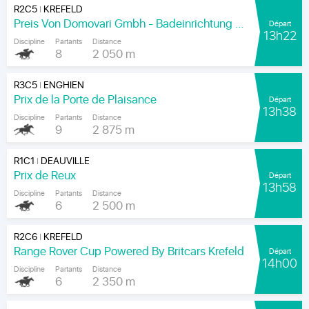
R2C5
KREFELD
|
Preis Von Domovari Gmbh - Badeinrichtung Auf Mass
Départ
13h22
Discipline
Partants
Distance
8
2 050 m
R3C5
ENGHIEN
|
Prix de la Porte de Plaisance
Départ
13h38
Discipline
Partants
Distance
9
2 875 m
R1C1
DEAUVILLE
|
Prix de Reux
Départ
13h58
Discipline
Partants
Distance
6
2 500 m
R2C6
KREFELD
|
Range Rover Cup Powered By Britcars Krefeld
Départ
14h00
Discipline
Partants
Distance
6
2 350 m