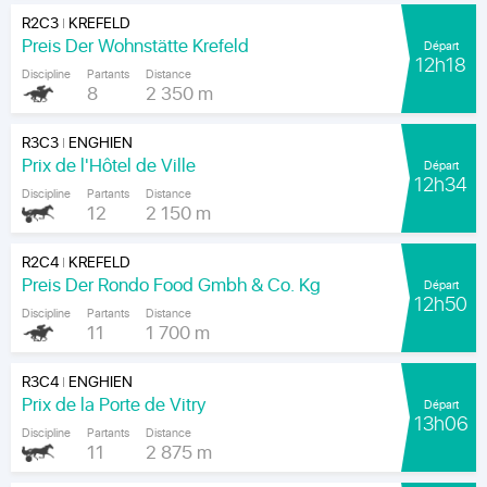
R2C3
KREFELD
|
Preis Der Wohnstätte Krefeld
Départ
12h18
Discipline
Partants
Distance
8
2 350 m
R3C3
ENGHIEN
|
Prix de l'Hôtel de Ville
Départ
12h34
Discipline
Partants
Distance
12
2 150 m
R2C4
KREFELD
|
Preis Der Rondo Food Gmbh & Co. Kg
Départ
12h50
Discipline
Partants
Distance
11
1 700 m
R3C4
ENGHIEN
|
Prix de la Porte de Vitry
Départ
13h06
Discipline
Partants
Distance
11
2 875 m