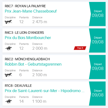
R8C7
ROYAN LA PALMYRE
|
Prix Jean-Marie Chasseboeuf
Départ
09/08
Discipline
Partants
Distance
12
2 475 m
R4C3
LE LION-D'ANGERS
|
Prix du Bois Montbourcher
Départ
09/08
Discipline
Partants
Distance
12
2 000 m
R6C2
MÖNCHENGLADBACH
|
Robbin Bot - Geburtstagsrennen
Départ
09/08
Discipline
Partants
Distance
6
2 100 m
R1C8
DEAUVILLE
|
Prix de Saint-Laurent-sur-Mer - Hipodromo de Maronas
Départ
09/08
Discipline
Partants
Distance
14
1 100 m