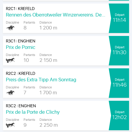
R2C1
KREFELD
|
Rennen des Oberrotweiler Winzervereins. Der Klassiker Am Kaiser.
Départ
11h14
Discipline
Partants
Distance
8
1 200 m
R3C1
ENGHIEN
|
Prix de Pornic
Départ
11h30
Discipline
Partants
Distance
10
2 150 m
R2C2
KREFELD
|
Preis des Extra Tipp Am Sonntag
Départ
11h46
Discipline
Partants
Distance
7
1 700 m
R3C2
ENGHIEN
|
Prix de la Porte de Clichy
Départ
12h02
Discipline
Partants
Distance
9
2 250 m