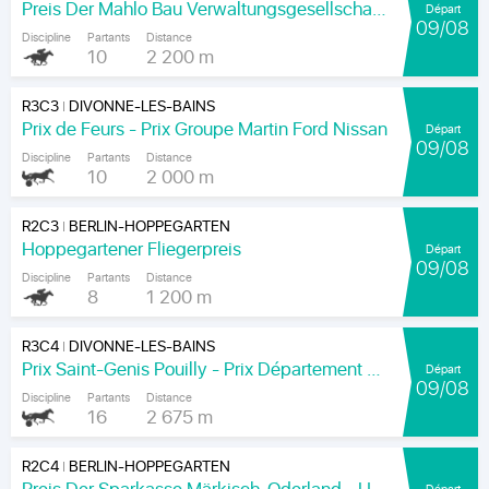
Preis Der Mahlo Bau Verwaltungsgesellschaft Mbh
Départ
09/08
Discipline
Partants
Distance
10
2 200 m
R3C3
DIVONNE-LES-BAINS
|
Prix de Feurs - Prix Groupe Martin Ford Nissan
Départ
09/08
Discipline
Partants
Distance
10
2 000 m
R2C3
BERLIN-HOPPEGARTEN
|
Hoppegartener Fliegerpreis
Départ
09/08
Discipline
Partants
Distance
8
1 200 m
R3C4
DIVONNE-LES-BAINS
|
Prix Saint-Genis Pouilly - Prix Département Ain
Départ
09/08
Discipline
Partants
Distance
16
2 675 m
R2C4
BERLIN-HOPPEGARTEN
|