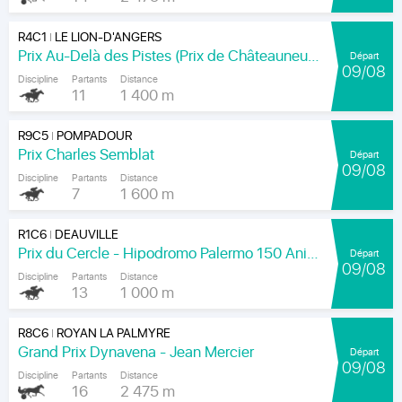
R4C1
LE LION-D'ANGERS
|
Prix Au-Delà des Pistes (Prix de Châteauneuf-sur-Sarthe)
Départ
09/08
Discipline
Partants
Distance
11
1 400 m
R9C5
POMPADOUR
|
Prix Charles Semblat
Départ
09/08
Discipline
Partants
Distance
7
1 600 m
R1C6
DEAUVILLE
|
Prix du Cercle - Hipodromo Palermo 150 Aniversario
Départ
09/08
Discipline
Partants
Distance
13
1 000 m
R8C6
ROYAN LA PALMYRE
|
Grand Prix Dynavena - Jean Mercier
Départ
09/08
Discipline
Partants
Distance
16
2 475 m