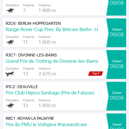
09/08
Discipline
Partants
Distance
7
1 400 m
R2C6
BERLIN-HOPPEGARTEN
|
Range Rover-Cup Pres. By Britcars Berlin- Hoppegartener Stutenp.
Départ
09/08
Discipline
Partants
Distance
11
1 800 m
R3C7
DIVONNE-LES-BAINS
|
Grand Prix de Trotting de Divonne-les-Bains
Départ
09/08
Discipline
Partants
Distance
13
2 675 m
R1C2
DEAUVILLE
|
Prix Club Hipico Santiago (Prix de Falaise)
Départ
09/08
Discipline
Partants
Distance
12
1 400 m
R8C1
ROYAN LA PALMYRE
|
Prix du PMU le Voltigeur #raceandcare
Départ