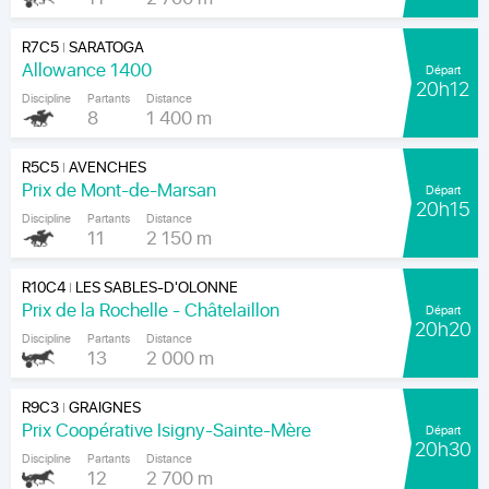
R7C5
SARATOGA
|
Allowance 1400
Départ
20h12
Discipline
Partants
Distance
8
1 400 m
R5C5
AVENCHES
|
Prix de Mont-de-Marsan
Départ
20h15
Discipline
Partants
Distance
11
2 150 m
R10C4
LES SABLES-D'OLONNE
|
Prix de la Rochelle - Châtelaillon
Départ
20h20
Discipline
Partants
Distance
13
2 000 m
R9C3
GRAIGNES
|
Prix Coopérative Isigny-Sainte-Mère
Départ
20h30
Discipline
Partants
Distance
12
2 700 m