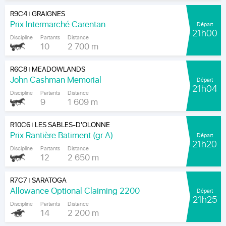
R9C4
GRAIGNES
|
Prix Intermarché Carentan
Départ
21h00
Discipline
Partants
Distance
10
2 700 m
R6C8
MEADOWLANDS
|
John Cashman Memorial
Départ
21h04
Discipline
Partants
Distance
9
1 609 m
R10C6
LES SABLES-D'OLONNE
|
Prix Rantière Batiment (gr A)
Départ
21h20
Discipline
Partants
Distance
12
2 650 m
R7C7
SARATOGA
|
Allowance Optional Claiming 2200
Départ
21h25
Discipline
Partants
Distance
14
2 200 m