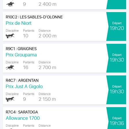
9
2 400 m
R10C2
LES SABLES-D'OLONNE
|
Prix de Niort
Départ
19h20
Discipline
Partants
Distance
10
2 000 m
R9C1
GRAIGNES
|
Prix Groupama
Départ
19h30
Discipline
Partants
Distance
16
2 700 m
R4C7
ARGENTAN
|
Prix Just A Gigolo
Départ
19h30
Discipline
Partants
Distance
9
2 150 m
R7C4
SARATOGA
|
Allowance 1700
Départ
19h36
Discipline
Partants
Distance