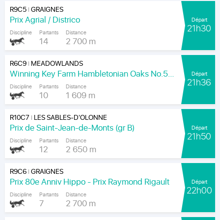
R9C5
GRAIGNES
|
Prix Agrial / Districo
Départ
21h30
Discipline
Partants
Distance
14
2 700 m
R6C9
MEADOWLANDS
|
Winning Key Farm Hambletonian Oaks No.56 - Final
Départ
21h36
Discipline
Partants
Distance
10
1 609 m
R10C7
LES SABLES-D'OLONNE
|
Prix de Saint-Jean-de-Monts (gr B)
Départ
21h50
Discipline
Partants
Distance
12
2 650 m
R9C6
GRAIGNES
|
Prix 80e Anniv Hippo - Prix Raymond Rigault
Départ
22h00
Discipline
Partants
Distance
7
2 700 m