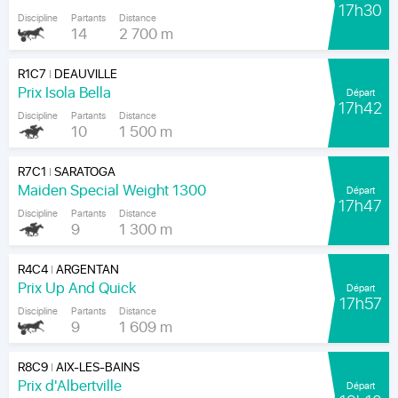
17h30
Discipline
Partants
Distance
14
2 700 m
R1C7
DEAUVILLE
|
Prix Isola Bella
Départ
17h42
Discipline
Partants
Distance
10
1 500 m
R7C1
SARATOGA
|
Maiden Special Weight 1300
Départ
17h47
Discipline
Partants
Distance
9
1 300 m
R4C4
ARGENTAN
|
Prix Up And Quick
Départ
17h57
Discipline
Partants
Distance
9
1 609 m
R8C9
AIX-LES-BAINS
|
Prix d'Albertville
Départ