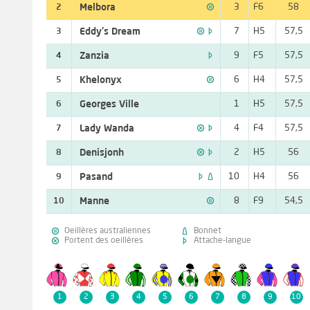

Melbora
3
F6
58
2


Eddy's Dream
7
H5
57,5
3

Zanzia
9
F5
57,5
4

Khelonyx
6
H4
57,5
5
Georges Ville
1
H5
57,5
6


Lady Wanda
4
F4
57,5
7


Denisjonh
2
H5
56
8


Pasand
10
H4
56
9

Manne
8
F9
54,5
10


Oeillères australiennes
Bonnet


Portent des oeillères
Attache-langue
1
2
3
4
5
6
7
8
9
10