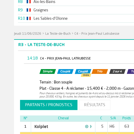
R8
Aix-les-Bains
R9
Graignes
R10
Les Sables-d'Olonne
Jeudi 11/06/2026
>
La Teste-de-Buch
>
C4 - Prix Jean-Paul Latrubesse
R3 - LA TESTE-DE-BUCH
14:18
C4 - PRIX JEAN-PAUL LATRUBESSE
Terrain : Bon souple
Plat - Classe 4 - A réclamer - 15,400 € - 2,000 m - Gazon 
Pour chevaux entiers, hongres et juments de 4 ans et au-dessus mis à réclamer pou
pour 20.000, 4,5 kg. En outre, les chevaux ayant depuis le 11 janvier 2026 inclus 
PARTANTS / PRONOSTICS
RÉSULTATS
N°
Cheval
C
S/A
Poids


Kolplet
5
H6
63
1