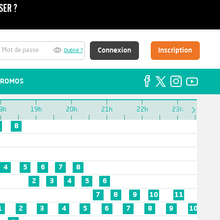
Connexion
Inscription
Oublié ?
ROMOS
8h
19h
20h
21h
22h
23h
00h
8
4
5
6
7
8
2
3
4
5
6
7
8
9
10
11
1
2
3
4
5
6
7
8
9
10
1