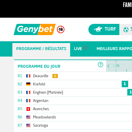
TURF
PROGRAMME / RÉSULTATS
LIVE
MEILLEURS RAPP
11h
PROGRAMME DU JOUR
R1
Deauville
1
R2
Krefeld
1
R3
Enghien [Matinée]
R4
Argentan
R5
Avenches
R6
Meadowlands
R7
Saratoga