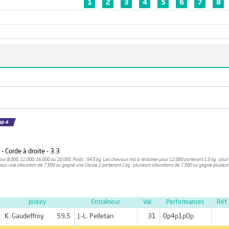
1
2
3
4
5
6
7
8
- Corde à droite - 3.3
r 8.000, 12.000, 16.000 ou 20.000. Poids : 54,5 kg. Les chevaux mis à réclamer pour 12.000 porteront 1,5 kg ; pour 
reçu une allocation de 7.500 ou gagné une Classe 2 porteront 2 kg ; plusieurs allocations de 7.500 ou gagné plusieurs
Jockey
Entraîneur
Val.
Performances
Réf.
K. Gaudeffroy
59,5
J.-L. Pelletan
31
0p4p1p0p