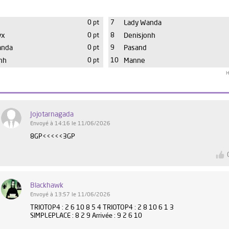
0 pt
7
Lady Wanda
yx
0 pt
8
Denisjonh
anda
0 pt
9
Pasand
nh
0 pt
10
Manne
H
Jojotarnagada
Envoyé à 14:16 le 11/06/2026
8GP<<<<<3GP
Blackhawk
Envoyé à 13:57 le 11/06/2026
TRIOTOP4 : 2 6 10 8 5 4 TRIOTOP4 : 2 8 10 6 1 3
SIMPLEPLACE : 8 2 9 Arrivée : 9 2 6 10