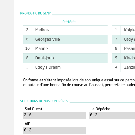
PRONOSTIC DE GENY
Préférés
Melbora
Kolpl
2
1
Georges Ville
Lady
6
7
Manne
Pasa
10
9
Denisjonh
Khel
8
5
Eddy's Dream
Zanzi
3
4
En forme et s'étant imposée lors de son unique essai sur ce parco
et auteur d'une bonne fin de course au Bouscat, peut refaire parler 
SÉLECTIONS DE NOS CONFRÈRES
Sud Ouest
La Dépêche
2 6
6 2
AIP
6 2