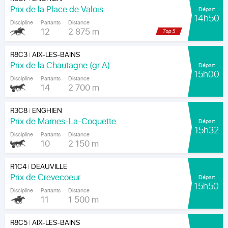
Prix de la Place de Valois
Départ
14h50
Discipline
Partants
Distance
12
2 875 m
R8C3
AIX-LES-BAINS
|
Prix de la Chautagne (gr A)
Départ
15h00
Discipline
Partants
Distance
14
2 700 m
R3C8
ENGHIEN
|
Prix de Marnes-La-Coquette
Départ
15h32
Discipline
Partants
Distance
10
2 150 m
R1C4
DEAUVILLE
|
Prix de Crevecoeur
Départ
15h50
Discipline
Partants
Distance
11
1 500 m
R8C5
AIX-LES-BAINS
|