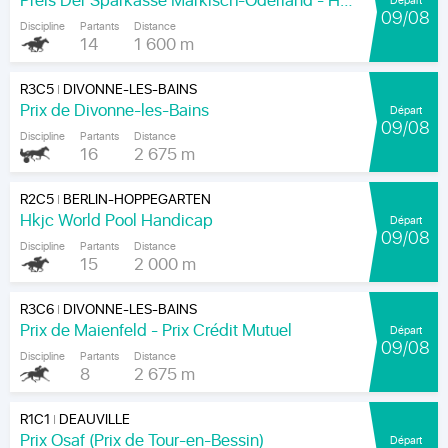
Preis Der Sparkasse Märkisch-Oderland - Hkjc World Pool Trophy
Départ
09/08
Discipline
Partants
Distance
14
1 600 m
R3C5
DIVONNE-LES-BAINS
|
Prix de Divonne-les-Bains
Départ
09/08
Discipline
Partants
Distance
16
2 675 m
R2C5
BERLIN-HOPPEGARTEN
|
Hkjc World Pool Handicap
Départ
09/08
Discipline
Partants
Distance
15
2 000 m
R3C6
DIVONNE-LES-BAINS
|
Prix de Maienfeld - Prix Crédit Mutuel
Départ
09/08
Discipline
Partants
Distance
8
2 675 m
R1C1
DEAUVILLE
|
Prix Osaf (Prix de Tour-en-Bessin)
Départ