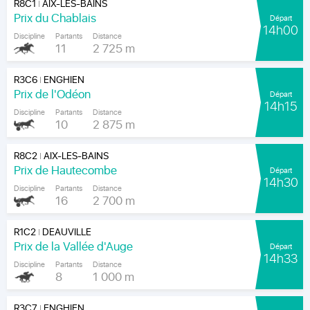
R8C1
AIX-LES-BAINS
|
Prix du Chablais
Départ
14h00
Discipline
Partants
Distance
11
2 725 m
R3C6
ENGHIEN
|
Prix de l'Odéon
Départ
14h15
Discipline
Partants
Distance
10
2 875 m
R8C2
AIX-LES-BAINS
|
Prix de Hautecombe
Départ
14h30
Discipline
Partants
Distance
16
2 700 m
R1C2
DEAUVILLE
|
Prix de la Vallée d'Auge
Départ
14h33
Discipline
Partants
Distance
8
1 000 m
R3C7
ENGHIEN
|