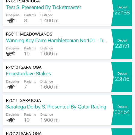
R7C9
SARATOGA
|
Test S. Presented By Ticketmaster
Départ
22h38
Discipline
Partants
Distance
8
1 400 m
R6C11
MEADOWLANDS
|
Winning Key Farm Hambletonian No.101 - Final
Départ
22h51
Discipline
Partants
Distance
10
1 609 m
R7C10
SARATOGA
|
Fourstardave Stakes
Départ
23h16
Discipline
Partants
Distance
7
1 600 m
R7C11
SARATOGA
|
Saratoga Derby S. Presented By Qatar Racing
Départ
23h54
Discipline
Partants
Distance
10
1 900 m
R7C12
SARATOGA
|