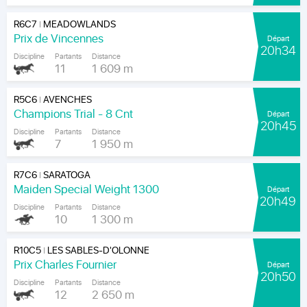
R6C7
MEADOWLANDS
|
Prix de Vincennes
Départ
20h34
Discipline
Partants
Distance
11
1 609 m
R5C6
AVENCHES
|
Champions Trial - 8 Cnt
Départ
20h45
Discipline
Partants
Distance
7
1 950 m
R7C6
SARATOGA
|
Maiden Special Weight 1300
Départ
20h49
Discipline
Partants
Distance
10
1 300 m
R10C5
LES SABLES-D'OLONNE
|
Prix Charles Fournier
Départ
20h50
Discipline
Partants
Distance
12
2 650 m