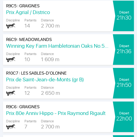
R9C5
GRAIGNES
|
Prix Agrial / Districo
Départ
21h30
Discipline
Partants
Distance
14
2 700 m
R6C9
MEADOWLANDS
|
Winning Key Farm Hambletonian Oaks No.56 - Final
Départ
21h36
Discipline
Partants
Distance
10
1 609 m
R10C7
LES SABLES-D'OLONNE
|
Prix de Saint-Jean-de-Monts (gr B)
Départ
21h50
Discipline
Partants
Distance
12
2 650 m
R9C6
GRAIGNES
|
Prix 80e Anniv Hippo - Prix Raymond Rigault
Départ
22h00
Discipline
Partants
Distance
7
2 700 m