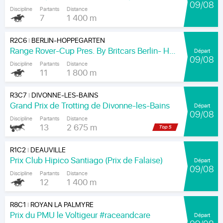
09/08
Discipline
Partants
Distance
7
1 400 m
R2C6
BERLIN-HOPPEGARTEN
|
Range Rover-Cup Pres. By Britcars Berlin- Hoppegartener Stutenp.
Départ
09/08
Discipline
Partants
Distance
11
1 800 m
R3C7
DIVONNE-LES-BAINS
|
Grand Prix de Trotting de Divonne-les-Bains
Départ
09/08
Discipline
Partants
Distance
13
2 675 m
R1C2
DEAUVILLE
|
Prix Club Hipico Santiago (Prix de Falaise)
Départ
09/08
Discipline
Partants
Distance
12
1 400 m
R8C1
ROYAN LA PALMYRE
|
Prix du PMU le Voltigeur #raceandcare
Départ