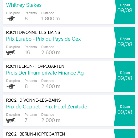
Whitney Stakes
Départ
09/08
Discipline
Partants
Distance
8
1 800 m
R3C1
DIVONNE-LES-BAINS
|
Prix Lurabo - Prix du Pays de Gex
Départ
09/08
Discipline
Partants
Distance
16
2 600 m
R2C1
BERLIN-HOPPEGARTEN
|
Preis Der finum.private Finance Ag
Départ
09/08
Discipline
Partants
Distance
8
2 400 m
R3C2
DIVONNE-LES-BAINS
|
Prix de Coppet - Prix Hôtel Zenitude
Départ
09/08
Discipline
Partants
Distance
7
2 000 m
R2C2
BERLIN-HOPPEGARTEN
|