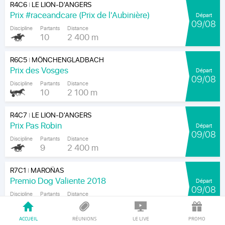
R4C6
LE LION-D'ANGERS
|
Prix #raceandcare (Prix de l'Aubinière)
Départ
09/08
Discipline
Partants
Distance
10
2 400 m
R6C5
MÖNCHENGLADBACH
|
Prix des Vosges
Départ
09/08
Discipline
Partants
Distance
10
2 100 m
R4C7
LE LION-D'ANGERS
|
Prix Pas Robin
Départ
09/08
Discipline
Partants
Distance
9
2 400 m
R7C1
MAROÑAS
|
Premio Dog Valiente 2018
Départ
09/08
Discipline
Partants
Distance
10
2 000 m
ACCUEIL
RÉUNIONS
LE LIVE
PROMO