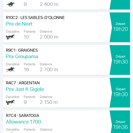
9
2 400 m
R10C2
LES SABLES-D'OLONNE
|
Prix de Niort
Départ
19h20
Discipline
Partants
Distance
10
2 000 m
R9C1
GRAIGNES
|
Prix Groupama
Départ
19h30
Discipline
Partants
Distance
16
2 700 m
R4C7
ARGENTAN
|
Prix Just A Gigolo
Départ
19h30
Discipline
Partants
Distance
9
2 150 m
R7C4
SARATOGA
|
Allowance 1700
Départ
19h36
Discipline
Partants
Distance