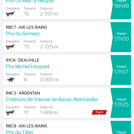
Prix Un Mec d'Héripré
Départ
16h49
Discipline
Partants
Distance
12
2 150 m
R8C7
AIX-LES-BAINS
|
Prix du Semnoz
Départ
17h00
Discipline
Partants
Distance
15
2 725 m
R1C6
DEAUVILLE
|
Prix Michel Houyvet
Départ
17h07
Discipline
Partants
Distance
9
3 000 m
R4C3
ARGENTAN
|
Critérium de Vitesse de Basse-Normandie
Départ
17h25
Discipline
Partants
Distance
11
1 609 m
R8C8
AIX-LES-BAINS
|
Prix du Tillet
Départ