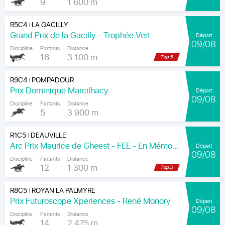
9
1 600 m
R5C4
LA GACILLY
|
Grand Prix de la Gacilly - Trophée Vert
Départ
09/08
Discipline
Partants
Distance
16
3 100 m
R9C4
POMPADOUR
|
Prix Dominique Marcilhacy
Départ
09/08
Discipline
Partants
Distance
5
3 900 m
R1C5
DEAUVILLE
|
Arc Prix Maurice de Gheest - FEE - En Mémoire de Louis Romanet
Départ
09/08
Discipline
Partants
Distance
12
1 300 m
R8C5
ROYAN LA PALMYRE
|
Prix Futuroscope Xperiences - René Monory
Départ
09/08
Discipline
Partants
Distance
14
2 475 m