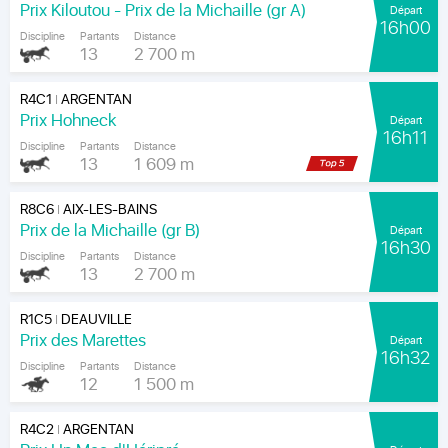
Prix Kiloutou - Prix de la Michaille (gr A)
Départ
16h00
Discipline
Partants
Distance
13
2 700 m
R4C1
ARGENTAN
|
Prix Hohneck
Départ
16h11
Discipline
Partants
Distance
13
1 609 m
R8C6
AIX-LES-BAINS
|
Prix de la Michaille (gr B)
Départ
16h30
Discipline
Partants
Distance
13
2 700 m
R1C5
DEAUVILLE
|
Prix des Marettes
Départ
16h32
Discipline
Partants
Distance
12
1 500 m
R4C2
ARGENTAN
|