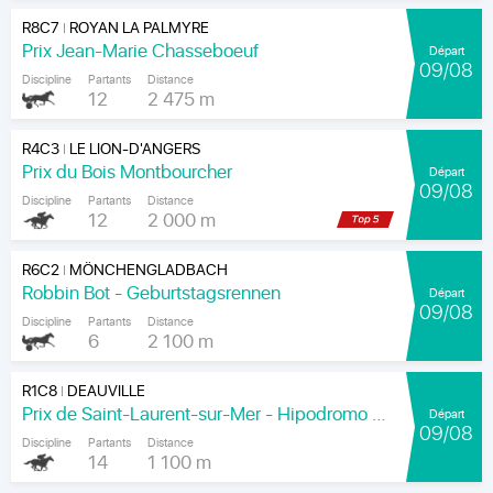
R8C7
ROYAN LA PALMYRE
|
Prix Jean-Marie Chasseboeuf
Départ
09/08
Discipline
Partants
Distance
12
2 475 m
R4C3
LE LION-D'ANGERS
|
Prix du Bois Montbourcher
Départ
09/08
Discipline
Partants
Distance
12
2 000 m
R6C2
MÖNCHENGLADBACH
|
Robbin Bot - Geburtstagsrennen
Départ
09/08
Discipline
Partants
Distance
6
2 100 m
R1C8
DEAUVILLE
|
Prix de Saint-Laurent-sur-Mer - Hipodromo de Maronas
Départ
09/08
Discipline
Partants
Distance
14
1 100 m