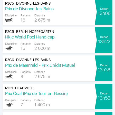
R3C5
DIVONNE-LES-BAINS
|
Prix de Divonne-les-Bains
Départ
13h06
Discipline
Partants
Distance
16
2 675 m
R2C5
BERLIN-HOPPEGARTEN
|
Hkjc World Pool Handicap
Départ
13h22
Discipline
Partants
Distance
15
2 000 m
R3C6
DIVONNE-LES-BAINS
|
Prix de Maienfeld - Prix Crédit Mutuel
Départ
13h38
Discipline
Partants
Distance
8
2 675 m
R1C1
DEAUVILLE
|
Prix Osaf (Prix de Tour-en-Bessin)
Départ
13h56
Discipline
Partants
Distance
7
1 400 m