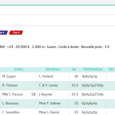
éf.: +24 - 26,900 € - 1,400 m - Gazon - Corde à droite - Nouvelle piste - 3.4
Jockey
Entraîneur
Val.
Performances
Réf.
M. Guyon
C. Ferland
36
4p6p3p3p
R. Thomas
C. & Y. Lerner
35,5
0p0p7p(25)0p
Mlle C. Pacaut
58
J. Reynier
35,5
8p4p1p(25)4p
L. Boisseau
Mme Y. Vollmer
35
0p3p6p4p
C. Soumillon
Mme G. Rarick
35
6p5p1p0p