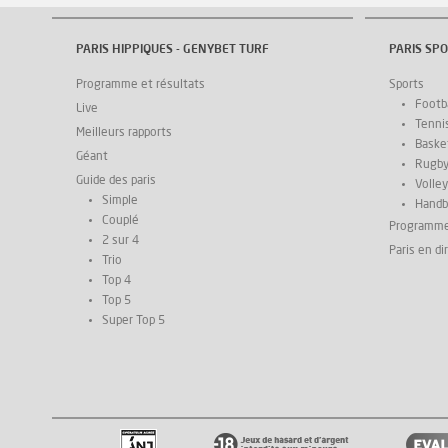
PARIS HIPPIQUES - GENYBET TURF
PARIS SPO
Programme et résultats
Sports
Footba
Live
Tenni
Meilleurs rapports
Basket
Géant
Rugb
Guide des paris
Volley
Simple
Handb
Couplé
Programm
2 sur 4
Paris en di
Trio
Top 4
Top 5
Super Top 5