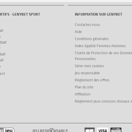
RTIFS - GENYBET SPORT
INFORMATION SUR GENYBET
Contactez-nous
ll
Aide
s
Conditions générales
ball
Index égalité Femmes-Hommes
y
Charte de Protection de vos Donné
ball
Personnelles
all
Gérer mes cookies
e
Jeu responsable
rect
Réglement des offres
Plan du site
Affiliation
Réglement jeux concours réseaux 