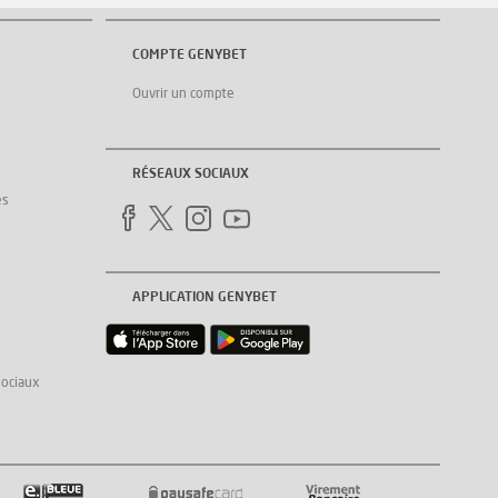
COMPTE GENYBET
Ouvrir un compte
RÉSEAUX SOCIAUX
es
APPLICATION GENYBET
sociaux