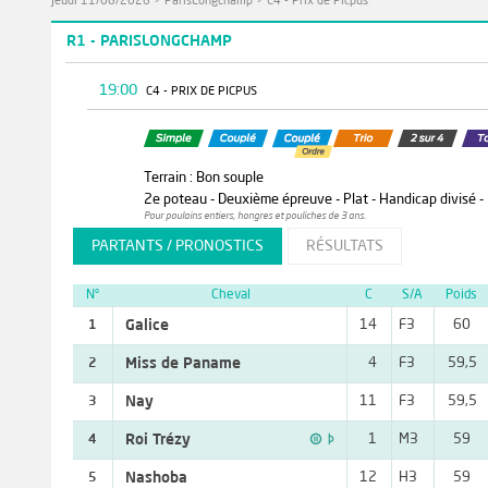
Jeudi 11/06/2026
>
ParisLongchamp
>
C4 - Prix de Picpus
R1 - PARISLONGCHAMP
19:00
C4 - PRIX DE PICPUS
Terrain : Bon souple
2e poteau - Deuxième épreuve - Plat - Handicap divisé - R
Pour poulains entiers, hongres et pouliches de 3 ans.
PARTANTS / PRONOSTICS
RÉSULTATS
N°
Cheval
C
S/A
Poids
Galice
14
F3
60
1
Miss de Paname
4
F3
59,5
2
Nay
11
F3
59,5
3


Roi Trézy
1
M3
59
4
Nashoba
12
H3
59
5