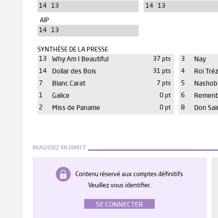
14 13
14 13
AIP
14 13
SYNTHÈSE DE LA PRESSE
13
Why Am I Beautiful
37 pts
3
Nay
14
Dollar des Bois
31 pts
4
Roi Tré
7
Blanc Carat
7 pts
5
Nashob
1
Galice
0 pt
6
Remenb
2
Miss de Paname
0 pt
8
Don Sai
REAGISSEZ EN DIRECT
Contenu réservé aux comptes définitifs
Veuillez vous identifier.
SE CONNECTER