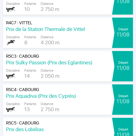
11/08
Discipline
Partants
Distance
10
2 750 m
R4C7
VITTEL
|
Prix de la Station Thermale de Vittel
Départ
11/08
Discipline
Partants
Distance
8
4 200 m
R5C3
CABOURG
|
Prix Sulky Passion (Prix des Eglantines)
Départ
11/08
Discipline
Partants
Distance
14
2 050 m
R5C4
CABOURG
|
Prix Aquadiva (Prix des Cyprès)
Départ
11/08
Discipline
Partants
Distance
13
2 750 m
R5C5
CABOURG
|
Prix des Lobélias
Départ
11/08