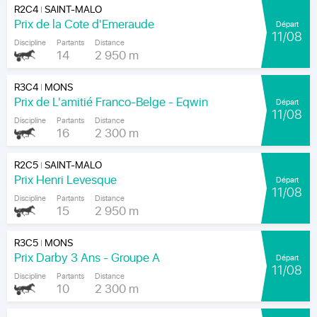
R2C4
SAINT-MALO
|
Prix de la Cote d'Emeraude
Départ
11/08
Discipline
Partants
Distance
14
2 950 m
R3C4
MONS
|
Prix de L'amitié Franco-Belge - Eqwin
Départ
11/08
Discipline
Partants
Distance
16
2 300 m
R2C5
SAINT-MALO
|
Prix Henri Levesque
Départ
11/08
Discipline
Partants
Distance
15
2 950 m
R3C5
MONS
|
Prix Darby 3 Ans - Groupe A
Départ
11/08
Discipline
Partants
Distance
10
2 300 m