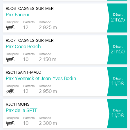
R5C6
CAGNES-SUR-MER
|
Prix Faneur
Départ
21h25
Discipline
Partants
Distance
12
2 925 m
R5C7
CAGNES-SUR-MER
|
Prix Coco Beach
Départ
21h50
Discipline
Partants
Distance
10
2 150 m
R2C1
SAINT-MALO
|
Prix Yvonnick et Jean-Yves Bodin
Départ
11/08
Discipline
Partants
Distance
12
2 950 m
R3C1
MONS
|
Prix de la SETF
Départ
11/08
Discipline
Partants
Distance
10
2 300 m