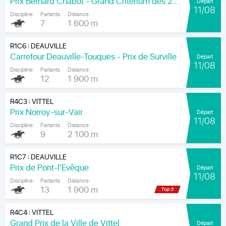
Prix Bernard Chabot - Grand Critérium des 2 Ans de Vittel
Départ
11/08
Discipline
Partants
Distance
7
1 600 m
R1C6
DEAUVILLE
|
Carrefour Deauville-Touques - Prix de Surville
Départ
11/08
Discipline
Partants
Distance
12
1 900 m
R4C3
VITTEL
|
Prix Norroy-sur-Vair
Départ
11/08
Discipline
Partants
Distance
9
2 100 m
R1C7
DEAUVILLE
|
Prix de Pont-l'Evêque
Départ
11/08
Discipline
Partants
Distance
13
1 900 m
R4C4
VITTEL
|
Grand Prix de la Ville de Vittel
Départ