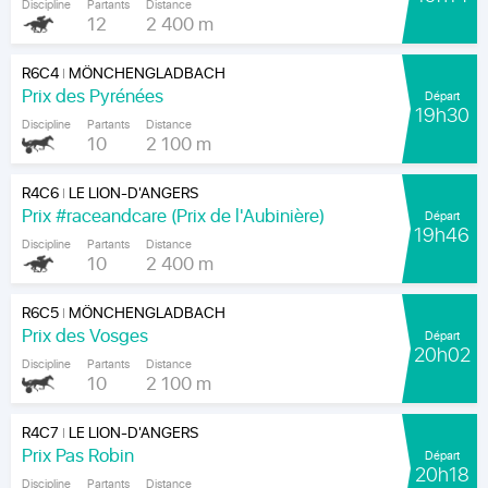
Discipline
Partants
Distance
12
2 400 m
R6C4
MÖNCHENGLADBACH
|
Prix des Pyrénées
Départ
19h30
Discipline
Partants
Distance
10
2 100 m
R4C6
LE LION-D'ANGERS
|
Prix #raceandcare (Prix de l'Aubinière)
Départ
19h46
Discipline
Partants
Distance
10
2 400 m
R6C5
MÖNCHENGLADBACH
|
Prix des Vosges
Départ
20h02
Discipline
Partants
Distance
10
2 100 m
R4C7
LE LION-D'ANGERS
|
Prix Pas Robin
Départ
20h18
Discipline
Partants
Distance