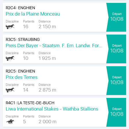
R2C4
ENGHIEN
|
Prix de la Plaine Monceau
Départ
10/08
Discipline
Partants
Distance
16
2 150 m
R3C5
STRAUBING
|
Preis Der Bayer - Staatsm. F. Ern. Landw. Forsten Und Tourism
Départ
10/08
Discipline
Partants
Distance
10
1 925 m
R2C5
ENGHIEN
|
Prix des Ternes
Départ
10/08
Discipline
Partants
Distance
14
2 875 m
R4C1
LA TESTE-DE-BUCH
|
Liwa International Stakes - Wathba Stallions
Départ
10/08
Discipline
Partants
Distance
5
2 000 m