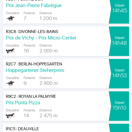
Prix Jean-Pierre Fabrègue
Départ
14h45
Discipline
Partants
Distance
7
1 200 m
R3C8
DIVONNE-LES-BAINS
|
Prix de Vichy - Prix Micro-Center
Départ
14h48
Discipline
Partants
Distance
16
2 000 m
R2C7
BERLIN-HOPPEGARTEN
|
Hoppegartener Steherpreis
Départ
14h53
Discipline
Partants
Distance
9
2 800 m
R9C2
ROYAN LA PALMYRE
|
Prix Ponta Pizza
Départ
15h10
Discipline
Partants
Distance
14
2 475 m
R1C5
DEAUVILLE
|