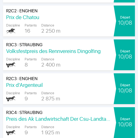
R2C2
ENGHIEN
|
Prix de Chatou
Départ
10/08
Discipline
Partants
Distance
16
2 250 m
R3C3
STRAUBING
|
Volksfestpreis des Rennvereins Dingolfing
Départ
10/08
Discipline
Partants
Distance
8
2 400 m
R2C3
ENGHIEN
|
Prix d'Argenteuil
Départ
10/08
Discipline
Partants
Distance
9
2 875 m
R3C4
STRAUBING
|
Preis des Ak Landwirtschaft Der Csu-Landtagsfraktion
Départ
10/08
Discipline
Partants
Distance
9
1 925 m