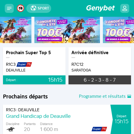
SPORT
Prochain Super Top 5
Arrivée définitive
R1C3
R7C12
DEAUVILLE
SARATOGA
15h15
6 - 2 - 3 - 8 - 7
Départ :
Prochains départs
Programme et résultats
R1C3
DEAUVILLE
|
Grand Handicap de Deauville
Départ
15h15
Discipline
Partants
Distance
20
1 600 m