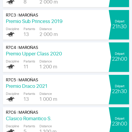
8
2 000 m
R7C3
MAROÑAS
|
Premio Sub Princess 2019
Départ
21h30
Discipline
Partants
Distance
13
2 000 m
R7C4
MAROÑAS
|
Premio Upper Class 2020
Départ
22h00
Discipline
Partants
Distance
11
1 200 m
R7C5
MAROÑAS
|
Premio Draco 2021
Départ
22h30
Discipline
Partants
Distance
13
1 000 m
R7C6
MAROÑAS
|
Clasico Romantico S.
Départ
23h00
Discipline
Partants
Distance
5
1 100 m