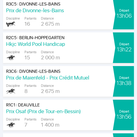
R3C5
DIVONNE-LES-BAINS
|
Prix de Divonne-les-Bains
Départ
13h06
Discipline
Partants
Distance
16
2 675 m
R2C5
BERLIN-HOPPEGARTEN
|
Hkjc World Pool Handicap
Départ
13h22
Discipline
Partants
Distance
15
2 000 m
R3C6
DIVONNE-LES-BAINS
|
Prix de Maienfeld - Prix Crédit Mutuel
Départ
13h38
Discipline
Partants
Distance
8
2 675 m
R1C1
DEAUVILLE
|
Prix Osaf (Prix de Tour-en-Bessin)
Départ
13h56
Discipline
Partants
Distance
7
1 400 m