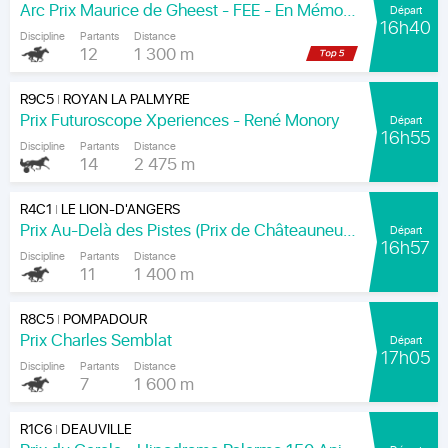
Arc Prix Maurice de Gheest - FEE - En Mémoire de Louis Romanet
Départ
16h40
Discipline
Partants
Distance
12
1 300 m
R9C5
ROYAN LA PALMYRE
|
Prix Futuroscope Xperiences - René Monory
Départ
16h55
Discipline
Partants
Distance
14
2 475 m
R4C1
LE LION-D'ANGERS
|
Prix Au-Delà des Pistes (Prix de Châteauneuf-sur-Sarthe)
Départ
16h57
Discipline
Partants
Distance
11
1 400 m
R8C5
POMPADOUR
|
Prix Charles Semblat
Départ
17h05
Discipline
Partants
Distance
7
1 600 m
R1C6
DEAUVILLE
|