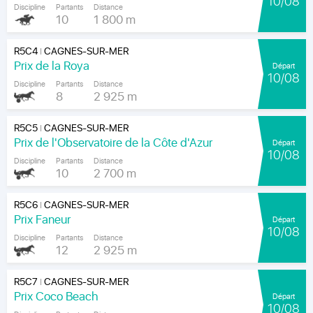
10/08
Discipline
Partants
Distance
10
1 800 m
R5C4
CAGNES-SUR-MER
|
Prix de la Roya
Départ
10/08
Discipline
Partants
Distance
8
2 925 m
R5C5
CAGNES-SUR-MER
|
Prix de l'Observatoire de la Côte d'Azur
Départ
10/08
Discipline
Partants
Distance
10
2 700 m
R5C6
CAGNES-SUR-MER
|
Prix Faneur
Départ
10/08
Discipline
Partants
Distance
12
2 925 m
R5C7
CAGNES-SUR-MER
|
Prix Coco Beach
Départ
10/08