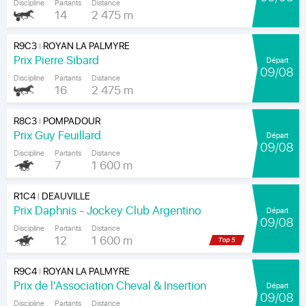
Discipline
Partants
Distance
14
2 475 m
R9C3
ROYAN LA PALMYRE
|
Prix Pierre Sibard
Départ
09/08
Discipline
Partants
Distance
16
2 475 m
R8C3
POMPADOUR
|
Prix Guy Feuillard
Départ
09/08
Discipline
Partants
Distance
7
1 600 m
R1C4
DEAUVILLE
|
Prix Daphnis - Jockey Club Argentino
Départ
09/08
Discipline
Partants
Distance
12
1 600 m
R9C4
ROYAN LA PALMYRE
|
Prix de l'Association Cheval & Insertion
Départ
09/08
Discipline
Partants
Distance