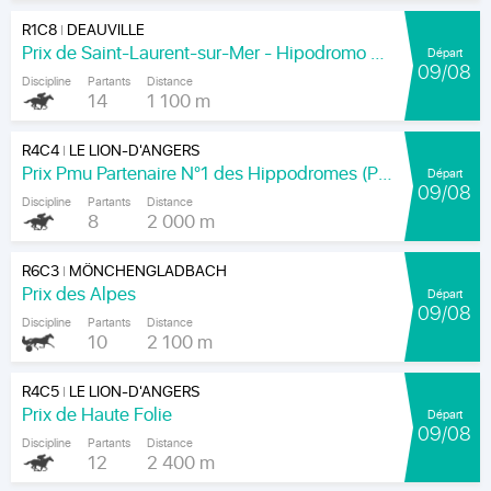
R1C8
DEAUVILLE
|
Prix de Saint-Laurent-sur-Mer - Hipodromo de Maronas
Départ
09/08
Discipline
Partants
Distance
14
1 100 m
R4C4
LE LION-D'ANGERS
|
Prix Pmu Partenaire N°1 des Hippodromes (Prix du Moulin de Varennes)
Départ
09/08
Discipline
Partants
Distance
8
2 000 m
R6C3
MÖNCHENGLADBACH
|
Prix des Alpes
Départ
09/08
Discipline
Partants
Distance
10
2 100 m
R4C5
LE LION-D'ANGERS
|
Prix de Haute Folie
Départ
09/08
Discipline
Partants
Distance
12
2 400 m