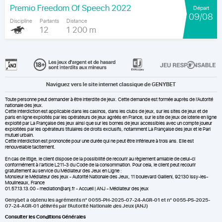
Premio Freedom Of Speech 2022
Départ
09/08
Discipline
Partants
Distance
12
1 200 m
Naviguez vers le site internet classique de GENYBET
Toute personne peut demander à être interdite de jeux. Cette demande est formée auprès de l'Autorité
nationale des jeux.
Cette interdiction est applicable dans les casinos, dans les clubs de jeux, sur les sites de jeux et de
paris en ligne exploités par les opérateurs de jeux agréés en France, sur le site de jeux de loterie en ligne
exploité par La Française des jeux ainsi que sur les bornes de jeux accessibles avec un compte joueur
exploitées par les opérateurs titulaires de droits exclusifs, notamment La Française des jeux et le Pari
mutuel urbain.
Cette interdiction est prononcée pour une durée qui ne peut être inférieure à trois ans. Elle est
renouvelable tacitement.
En cas de litige, le client dispose de la possibilité de recourir au règlement amiable de celui-ci
conformément à l’article L211-3 du Code de la consommation. Pour cela, le client peut recourir
gratuitement au service du Médiateur des Jeux en Ligne :
Monsieur le Médiateur des jeux - Autorité Nationale des Jeux, 11 boulevard Gallieni, 92130 Issy-les-
Moulineaux, France
01.57.13.13.00 - mediation@anj.fr -
Accueil | ANJ - Médiateur des jeux
Genybet a obtenu les agréments n° 0055-PH-2025-07-24-AGR-01 et n° 0055-PS-2025-
07-24-AGR-01 délivrés par l'Autorité Nationale des Jeux (ANJ)
Consulter les Conditions Générales