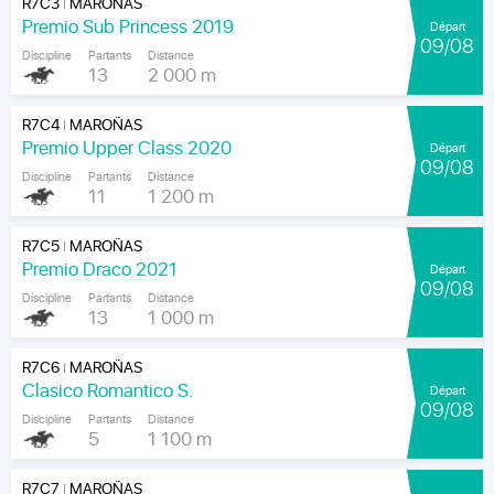
R7C3
MAROÑAS
|
Premio Sub Princess 2019
Départ
09/08
Discipline
Partants
Distance
13
2 000 m
R7C4
MAROÑAS
|
Premio Upper Class 2020
Départ
09/08
Discipline
Partants
Distance
11
1 200 m
R7C5
MAROÑAS
|
Premio Draco 2021
Départ
09/08
Discipline
Partants
Distance
13
1 000 m
R7C6
MAROÑAS
|
Clasico Romantico S.
Départ
09/08
Discipline
Partants
Distance
5
1 100 m
R7C7
MAROÑAS
|