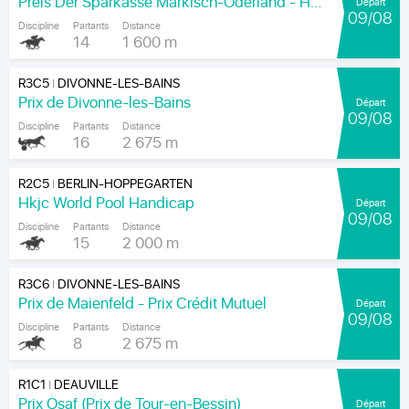
Preis Der Sparkasse Märkisch-Oderland - Hkjc World Pool Trophy
Départ
09/08
Discipline
Partants
Distance
14
1 600 m
R3C5
DIVONNE-LES-BAINS
|
Prix de Divonne-les-Bains
Départ
09/08
Discipline
Partants
Distance
16
2 675 m
R2C5
BERLIN-HOPPEGARTEN
|
Hkjc World Pool Handicap
Départ
09/08
Discipline
Partants
Distance
15
2 000 m
R3C6
DIVONNE-LES-BAINS
|
Prix de Maienfeld - Prix Crédit Mutuel
Départ
09/08
Discipline
Partants
Distance
8
2 675 m
R1C1
DEAUVILLE
|
Prix Osaf (Prix de Tour-en-Bessin)
Départ