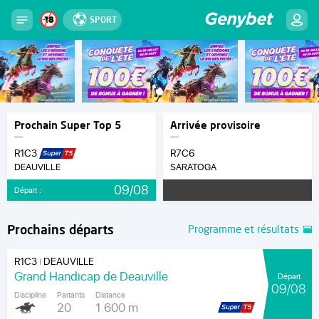
SPORT
Prochain Super Top 5
Arrivée provisoire
R1C3
R7C6
DEAUVILLE
SARATOGA
09/08
Départ :
Prochains départs
Programme et résultats
R1C3
DEAUVILLE
|
Grand Handicap de Deauville
Départ
09/08
Discipline
Partants
Distance
20
1 600 m