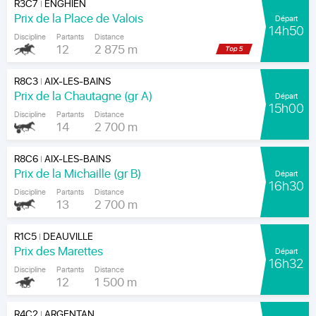
R3C7
ENGHIEN
|
Prix de la Place de Valois
Départ
14h50
Discipline
Partants
Distance
12
2 875 m
R8C3
AIX-LES-BAINS
|
Prix de la Chautagne (gr A)
Départ
15h00
Discipline
Partants
Distance
14
2 700 m
R8C6
AIX-LES-BAINS
|
Prix de la Michaille (gr B)
Départ
16h30
Discipline
Partants
Distance
13
2 700 m
R1C5
DEAUVILLE
|
Prix des Marettes
Départ
16h32
Discipline
Partants
Distance
12
1 500 m
R4C2
ARGENTAN
|