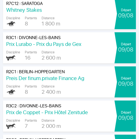
R7C12
SARATOGA
|
Whitney Stakes
Départ
09/08
Discipline
Partants
Distance
8
1 800 m
R3C1
DIVONNE-LES-BAINS
|
Prix Lurabo - Prix du Pays de Gex
Départ
09/08
Discipline
Partants
Distance
16
2 600 m
R2C1
BERLIN-HOPPEGARTEN
|
Preis Der finum.private Finance Ag
Départ
09/08
Discipline
Partants
Distance
8
2 400 m
R3C2
DIVONNE-LES-BAINS
|
Prix de Coppet - Prix Hôtel Zenitude
Départ
09/08
Discipline
Partants
Distance
7
2 000 m