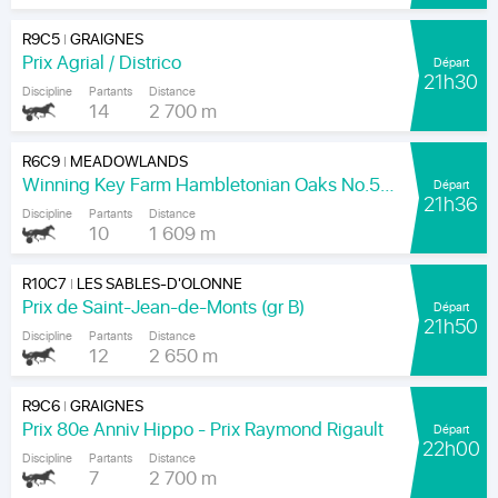
R9C5
GRAIGNES
|
Prix Agrial / Districo
Départ
21h30
Discipline
Partants
Distance
14
2 700 m
R6C9
MEADOWLANDS
|
Winning Key Farm Hambletonian Oaks No.56 - Final
Départ
21h36
Discipline
Partants
Distance
10
1 609 m
R10C7
LES SABLES-D'OLONNE
|
Prix de Saint-Jean-de-Monts (gr B)
Départ
21h50
Discipline
Partants
Distance
12
2 650 m
R9C6
GRAIGNES
|
Prix 80e Anniv Hippo - Prix Raymond Rigault
Départ
22h00
Discipline
Partants
Distance
7
2 700 m