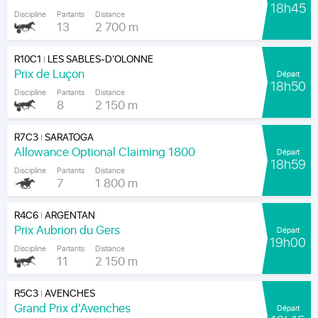
18h45
Discipline
Partants
Distance
13
2 700 m
R10C1
LES SABLES-D'OLONNE
|
Prix de Luçon
Départ
18h50
Discipline
Partants
Distance
8
2 150 m
R7C3
SARATOGA
|
Allowance Optional Claiming 1800
Départ
18h59
Discipline
Partants
Distance
7
1 800 m
R4C6
ARGENTAN
|
Prix Aubrion du Gers
Départ
19h00
Discipline
Partants
Distance
11
2 150 m
R5C3
AVENCHES
|
Grand Prix d'Avenches
Départ