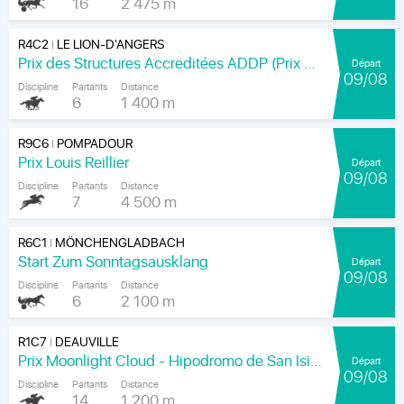
16
2 475 m
R4C2
LE LION-D'ANGERS
|
Prix des Structures Accreditées ADDP (Prix Léon Carabin)
Départ
09/08
Discipline
Partants
Distance
6
1 400 m
R9C6
POMPADOUR
|
Prix Louis Reillier
Départ
09/08
Discipline
Partants
Distance
7
4 500 m
R6C1
MÖNCHENGLADBACH
|
Start Zum Sonntagsausklang
Départ
09/08
Discipline
Partants
Distance
6
2 100 m
R1C7
DEAUVILLE
|
Prix Moonlight Cloud - Hipodromo de San Isidro
Départ
09/08
Discipline
Partants
Distance
14
1 200 m