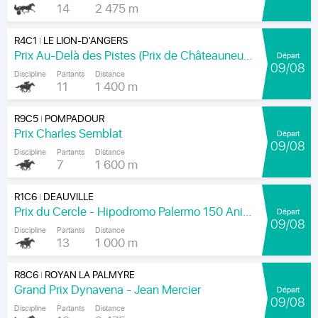
14
2 475 m
R4C1
LE LION-D'ANGERS
|
Prix Au-Delà des Pistes (Prix de Châteauneuf-sur-Sarthe)
Départ
09/08
Discipline
Partants
Distance
11
1 400 m
R9C5
POMPADOUR
|
Prix Charles Semblat
Départ
09/08
Discipline
Partants
Distance
7
1 600 m
R1C6
DEAUVILLE
|
Prix du Cercle - Hipodromo Palermo 150 Aniversario
Départ
09/08
Discipline
Partants
Distance
13
1 000 m
R8C6
ROYAN LA PALMYRE
|
Grand Prix Dynavena - Jean Mercier
Départ
09/08
Discipline
Partants
Distance