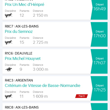
Prix Un Mec d'Héripré
Départ
16h49
Discipline
Partants
Distance
12
2 150 m
R8C7
AIX-LES-BAINS
|
Prix du Semnoz
Départ
17h00
Discipline
Partants
Distance
15
2 725 m
R1C6
DEAUVILLE
|
Prix Michel Houyvet
Départ
17h07
Discipline
Partants
Distance
9
3 000 m
R4C3
ARGENTAN
|
Critérium de Vitesse de Basse-Normandie
Départ
17h25
Discipline
Partants
Distance
11
1 609 m
R8C8
AIX-LES-BAINS
|