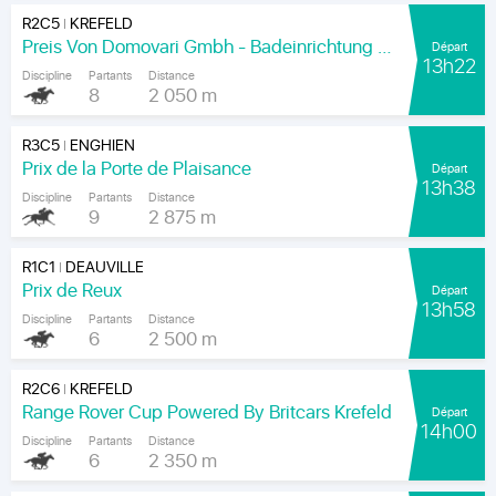
R2C5
KREFELD
|
Preis Von Domovari Gmbh - Badeinrichtung Auf Mass
Départ
13h22
Discipline
Partants
Distance
8
2 050 m
R3C5
ENGHIEN
|
Prix de la Porte de Plaisance
Départ
13h38
Discipline
Partants
Distance
9
2 875 m
R1C1
DEAUVILLE
|
Prix de Reux
Départ
13h58
Discipline
Partants
Distance
6
2 500 m
R2C6
KREFELD
|
Range Rover Cup Powered By Britcars Krefeld
Départ
14h00
Discipline
Partants
Distance
6
2 350 m