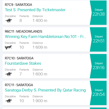
R7C9
SARATOGA
|
Test S. Presented By Ticketmaster
Départ
22h38
Discipline
Partants
Distance
8
1 400 m
R6C11
MEADOWLANDS
|
Winning Key Farm Hambletonian No.101 - Final
Départ
22h51
Discipline
Partants
Distance
10
1 609 m
R7C10
SARATOGA
|
Fourstardave Stakes
Départ
23h16
Discipline
Partants
Distance
7
1 600 m
R7C11
SARATOGA
|
Saratoga Derby S. Presented By Qatar Racing
Départ
23h54
Discipline
Partants
Distance
10
1 900 m