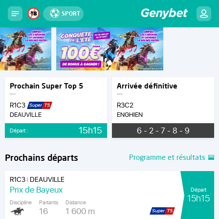
SPORT
Prochain Super Top 5
Arrivée définitive
R1C3
R3C2
DEAUVILLE
ENGHIEN
15h15
6 - 2 - 7 - 8 - 9
Départ :
Prochains départs
Programme et résultats
R1C3
DEAUVILLE
|
Prix de Bayeux
Départ
15h15
Discipline
Partants
Distance
16
1 600 m