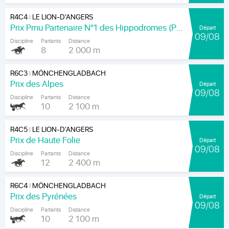
R4C4
LE LION-D'ANGERS
|
Prix Pmu Partenaire N°1 des Hippodromes (Prix du Moulin de Varennes)
Départ
09/08
Discipline
Partants
Distance
8
2 000 m
R6C3
MÖNCHENGLADBACH
|
Prix des Alpes
Départ
09/08
Discipline
Partants
Distance
10
2 100 m
R4C5
LE LION-D'ANGERS
|
Prix de Haute Folie
Départ
09/08
Discipline
Partants
Distance
12
2 400 m
R6C4
MÖNCHENGLADBACH
|
Prix des Pyrénées
Départ
09/08
Discipline
Partants
Distance
10
2 100 m