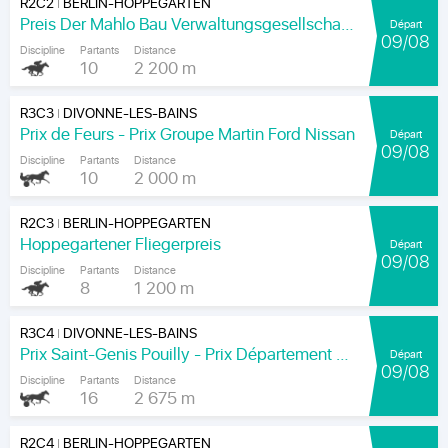
R2C2
BERLIN-HOPPEGARTEN
|
Preis Der Mahlo Bau Verwaltungsgesellschaft Mbh
Départ
09/08
Discipline
Partants
Distance
10
2 200 m
R3C3
DIVONNE-LES-BAINS
|
Prix de Feurs - Prix Groupe Martin Ford Nissan
Départ
09/08
Discipline
Partants
Distance
10
2 000 m
R2C3
BERLIN-HOPPEGARTEN
|
Hoppegartener Fliegerpreis
Départ
09/08
Discipline
Partants
Distance
8
1 200 m
R3C4
DIVONNE-LES-BAINS
|
Prix Saint-Genis Pouilly - Prix Département Ain
Départ
09/08
Discipline
Partants
Distance
16
2 675 m
R2C4
BERLIN-HOPPEGARTEN
|