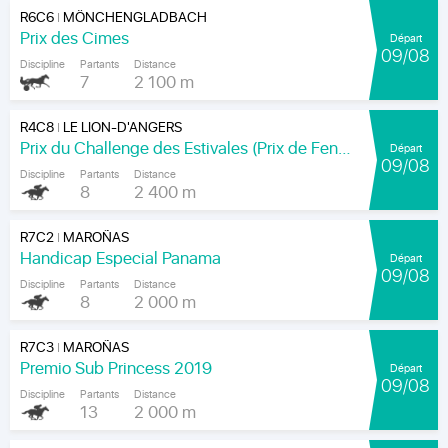
R6C6
MÖNCHENGLADBACH
|
Prix des Cimes
Départ
09/08
Discipline
Partants
Distance
7
2 100 m
R4C8
LE LION-D'ANGERS
|
Prix du Challenge des Estivales (Prix de Feneu)
Départ
09/08
Discipline
Partants
Distance
8
2 400 m
R7C2
MAROÑAS
|
Handicap Especial Panama
Départ
09/08
Discipline
Partants
Distance
8
2 000 m
R7C3
MAROÑAS
|
Premio Sub Princess 2019
Départ
09/08
Discipline
Partants
Distance
13
2 000 m