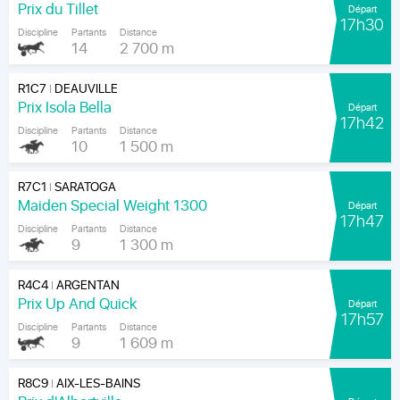
Prix du Tillet
Départ
17h30
Discipline
Partants
Distance
14
2 700 m
R1C7
DEAUVILLE
|
Prix Isola Bella
Départ
17h42
Discipline
Partants
Distance
10
1 500 m
R7C1
SARATOGA
|
Maiden Special Weight 1300
Départ
17h47
Discipline
Partants
Distance
9
1 300 m
R4C4
ARGENTAN
|
Prix Up And Quick
Départ
17h57
Discipline
Partants
Distance
9
1 609 m
R8C9
AIX-LES-BAINS
|