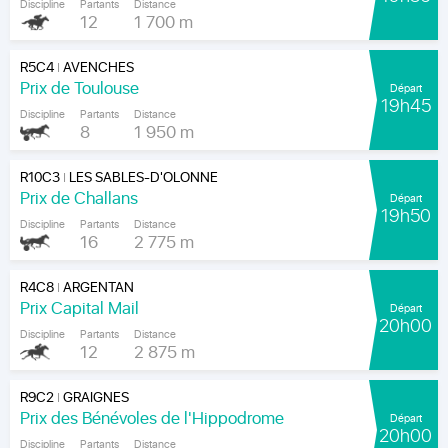
Discipline
Partants
Distance
12
1 700 m
R5C4
AVENCHES
|
Prix de Toulouse
Départ
19h45
Discipline
Partants
Distance
8
1 950 m
R10C3
LES SABLES-D'OLONNE
|
Prix de Challans
Départ
19h50
Discipline
Partants
Distance
16
2 775 m
R4C8
ARGENTAN
|
Prix Capital Mail
Départ
20h00
Discipline
Partants
Distance
12
2 875 m
R9C2
GRAIGNES
|
Prix des Bénévoles de l'Hippodrome
Départ
20h00
Discipline
Partants
Distance