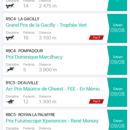
Discipline
Partants
Distance
14
2 475 m
R5C4
LA GACILLY
|
Grand Prix de la Gacilly - Trophée Vert
Départ
09/08
Discipline
Partants
Distance
16
3 100 m
R9C4
POMPADOUR
|
Prix Dominique Marcilhacy
Départ
09/08
Discipline
Partants
Distance
5
3 900 m
R1C5
DEAUVILLE
|
Arc Prix Maurice de Gheest - FEE - En Mémoire de Louis Romanet
Départ
09/08
Discipline
Partants
Distance
12
1 300 m
R8C5
ROYAN LA PALMYRE
|
Prix Futuroscope Xperiences - René Monory
Départ
09/08
Discipline
Partants
Distance