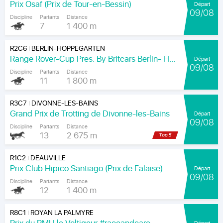
Prix Osaf (Prix de Tour-en-Bessin)
Départ
09/08
Discipline
Partants
Distance
7
1 400 m
R2C6
BERLIN-HOPPEGARTEN
|
Range Rover-Cup Pres. By Britcars Berlin- Hoppegartener Stutenp.
Départ
09/08
Discipline
Partants
Distance
11
1 800 m
R3C7
DIVONNE-LES-BAINS
|
Grand Prix de Trotting de Divonne-les-Bains
Départ
09/08
Discipline
Partants
Distance
13
2 675 m
R1C2
DEAUVILLE
|
Prix Club Hipico Santiago (Prix de Falaise)
Départ
09/08
Discipline
Partants
Distance
12
1 400 m
R8C1
ROYAN LA PALMYRE
|