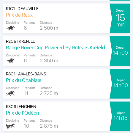
R1C1
DEAUVILLE
|
Départ
Prix de Reux
15
Discipline
Partants
Distance
min
6
2 500 m
R2C6
KREFELD
|
Range Rover Cup Powered By Britcars Krefeld
Départ
14h00
Discipline
Partants
Distance
6
2 350 m
R8C1
AIX-LES-BAINS
|
Prix du Chablais
Départ
14h00
Discipline
Partants
Distance
11
2 725 m
R3C6
ENGHIEN
|
Prix de l'Odéon
Départ
14h15
Discipline
Partants
Distance
10
2 875 m