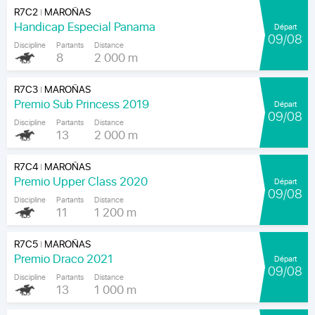
R7C2
MAROÑAS
|
Handicap Especial Panama
Départ
09/08
Discipline
Partants
Distance
8
2 000 m
R7C3
MAROÑAS
|
Premio Sub Princess 2019
Départ
09/08
Discipline
Partants
Distance
13
2 000 m
R7C4
MAROÑAS
|
Premio Upper Class 2020
Départ
09/08
Discipline
Partants
Distance
11
1 200 m
R7C5
MAROÑAS
|
Premio Draco 2021
Départ
09/08
Discipline
Partants
Distance
13
1 000 m