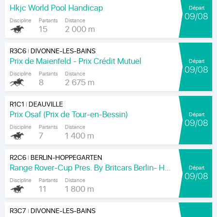
Hkjc World Pool Handicap
Départ
09/08
Discipline
Partants
Distance
15
2 000 m
R3C6
DIVONNE-LES-BAINS
|
Prix de Maienfeld - Prix Crédit Mutuel
Départ
09/08
Discipline
Partants
Distance
8
2 675 m
R1C1
DEAUVILLE
|
Prix Osaf (Prix de Tour-en-Bessin)
Départ
09/08
Discipline
Partants
Distance
7
1 400 m
R2C6
BERLIN-HOPPEGARTEN
|
Range Rover-Cup Pres. By Britcars Berlin- Hoppegartener Stutenp.
Départ
09/08
Discipline
Partants
Distance
11
1 800 m
R3C7
DIVONNE-LES-BAINS
|