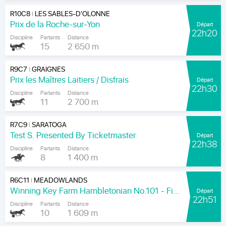
R10C8
LES SABLES-D'OLONNE
|
Prix de la Roche-sur-Yon
Départ
22h20
Discipline
Partants
Distance
15
2 650 m
R9C7
GRAIGNES
|
Prix les Maîtres Laitiers / Disfrais
Départ
22h30
Discipline
Partants
Distance
11
2 700 m
R7C9
SARATOGA
|
Test S. Presented By Ticketmaster
Départ
22h38
Discipline
Partants
Distance
8
1 400 m
R6C11
MEADOWLANDS
|
Winning Key Farm Hambletonian No.101 - Final
Départ
22h51
Discipline
Partants
Distance
10
1 609 m