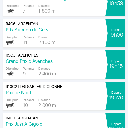
18h59
Discipline
Partants
Distance
7
1 800 m
R4C6
ARGENTAN
|
Prix Aubrion du Gers
Départ
19h00
Discipline
Partants
Distance
11
2 150 m
R5C3
AVENCHES
|
Grand Prix d'Avenches
Départ
19h15
Discipline
Partants
Distance
9
2 400 m
R10C2
LES SABLES-D'OLONNE
|
Prix de Niort
Départ
19h20
Discipline
Partants
Distance
10
2 000 m
R4C7
ARGENTAN
|
Prix Just A Gigolo
Départ