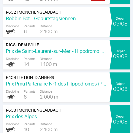
R6C2
MÖNCHENGLADBACH
|
Robbin Bot - Geburtstagsrennen
Départ
09/08
Discipline
Partants
Distance
6
2 100 m
R1C8
DEAUVILLE
|
Prix de Saint-Laurent-sur-Mer - Hipodromo de Maronas
Départ
09/08
Discipline
Partants
Distance
14
1 100 m
R4C4
LE LION-D'ANGERS
|
Prix Pmu Partenaire N°1 des Hippodromes (Prix du Moulin de Varennes)
Départ
09/08
Discipline
Partants
Distance
8
2 000 m
R6C3
MÖNCHENGLADBACH
|
Prix des Alpes
Départ
09/08
Discipline
Partants
Distance
10
2 100 m