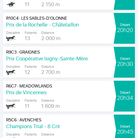
11
2 150 m
R10C4
LES SABLES-D'OLONNE
|
Prix de la Rochelle - Châtelaillon
Départ
20h20
Discipline
Partants
Distance
13
2 000 m
R9C3
GRAIGNES
|
Prix Coopérative Isigny-Sainte-Mère
Départ
20h30
Discipline
Partants
Distance
12
2 700 m
R6C7
MEADOWLANDS
|
Prix de Vincennes
Départ
20h34
Discipline
Partants
Distance
11
1 609 m
R5C6
AVENCHES
|
Champions Trial - 8 Cnt
Départ
20h45
Discipline
Partants
Distance