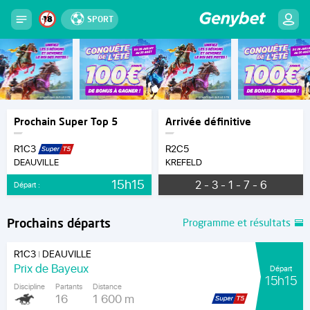
SPORT
Prochain Super Top 5
Arrivée définitive
R1C3
R2C5
DEAUVILLE
KREFELD
15h15
2 - 3 - 1 - 7 - 6
Départ :
Prochains départs
Programme et résultats
R1C3
DEAUVILLE
|
Prix de Bayeux
Départ
15h15
Discipline
Partants
Distance
16
1 600 m