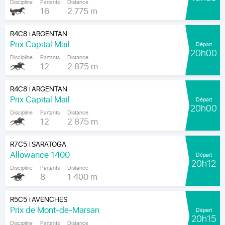
Discipline
Partants
Distance
16
2 775 m
R4C8
ARGENTAN
|
Prix Capital Mail
Départ
20h00
Discipline
Partants
Distance
12
2 875 m
R4C8
ARGENTAN
|
Prix Capital Mail
Départ
20h00
Discipline
Partants
Distance
12
2 875 m
R7C5
SARATOGA
|
Allowance 1400
Départ
20h12
Discipline
Partants
Distance
8
1 400 m
R5C5
AVENCHES
|
Prix de Mont-de-Marsan
Départ
20h15
Discipline
Partants
Distance