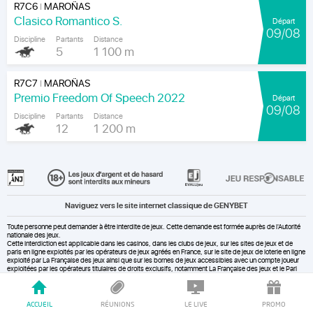
R7C6
MAROÑAS
|
Clasico Romantico S.
Départ
09/08
Discipline
Partants
Distance
5
1 100 m
R7C7
MAROÑAS
|
Premio Freedom Of Speech 2022
Départ
09/08
Discipline
Partants
Distance
12
1 200 m
Naviguez vers le site internet classique de GENYBET
Toute personne peut demander à être interdite de jeux. Cette demande est formée auprès de l'Autorité
nationale des jeux.
Cette interdiction est applicable dans les casinos, dans les clubs de jeux, sur les sites de jeux et de
paris en ligne exploités par les opérateurs de jeux agréés en France, sur le site de jeux de loterie en ligne
exploité par La Française des jeux ainsi que sur les bornes de jeux accessibles avec un compte joueur
exploitées par les opérateurs titulaires de droits exclusifs, notamment La Française des jeux et le Pari
mutuel urbain.
Cette interdiction est prononcée pour une durée qui ne peut être inférieure à trois ans. Elle est
renouvelable tacitement.
ACCUEIL
RÉUNIONS
LE LIVE
PROMO
En cas de litige, le client dispose de la possibilité de recourir au règlement amiable de celui-ci