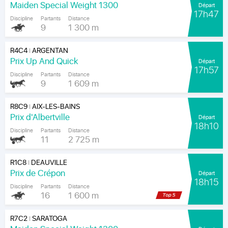
Maiden Special Weight 1300
Départ
17h47
Discipline
Partants
Distance
9
1 300 m
R4C4
ARGENTAN
|
Prix Up And Quick
Départ
17h57
Discipline
Partants
Distance
9
1 609 m
R8C9
AIX-LES-BAINS
|
Prix d'Albertville
Départ
18h10
Discipline
Partants
Distance
11
2 725 m
R1C8
DEAUVILLE
|
Prix de Crépon
Départ
18h15
Discipline
Partants
Distance
16
1 600 m
R7C2
SARATOGA
|