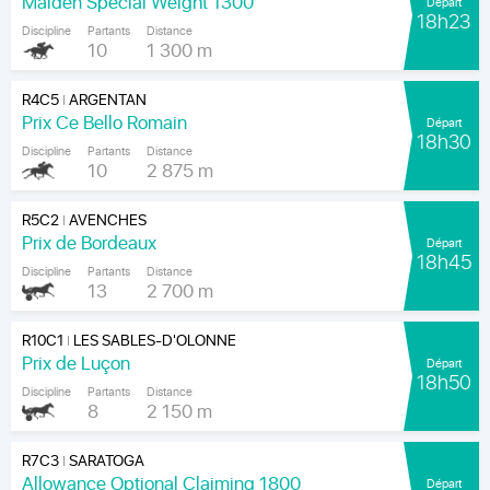
Maiden Special Weight 1300
Départ
18h23
Discipline
Partants
Distance
10
1 300 m
R4C5
ARGENTAN
|
Prix Ce Bello Romain
Départ
18h30
Discipline
Partants
Distance
10
2 875 m
R5C2
AVENCHES
|
Prix de Bordeaux
Départ
18h45
Discipline
Partants
Distance
13
2 700 m
R10C1
LES SABLES-D'OLONNE
|
Prix de Luçon
Départ
18h50
Discipline
Partants
Distance
8
2 150 m
R7C3
SARATOGA
|
Allowance Optional Claiming 1800
Départ