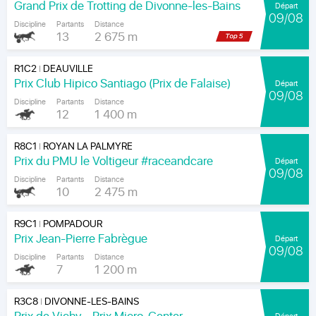
Grand Prix de Trotting de Divonne-les-Bains
Départ
09/08
Discipline
Partants
Distance
13
2 675 m
R1C2
DEAUVILLE
|
Prix Club Hipico Santiago (Prix de Falaise)
Départ
09/08
Discipline
Partants
Distance
12
1 400 m
R8C1
ROYAN LA PALMYRE
|
Prix du PMU le Voltigeur #raceandcare
Départ
09/08
Discipline
Partants
Distance
10
2 475 m
R9C1
POMPADOUR
|
Prix Jean-Pierre Fabrègue
Départ
09/08
Discipline
Partants
Distance
7
1 200 m
R3C8
DIVONNE-LES-BAINS
|