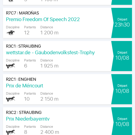
R7C7
MAROÑAS
|
Premio Freedom Of Speech 2022
Départ
23h30
Discipline
Partants
Distance
12
1 200 m
R3C1
STRAUBING
|
wettstar.de - Gäubodenvolksfest-Trophy
Départ
10/08
Discipline
Partants
Distance
6
1 925 m
R2C1
ENGHIEN
|
Prix de Méricourt
Départ
10/08
Discipline
Partants
Distance
10
2 150 m
R3C2
STRAUBING
|
Prix Niederbayerntv
Départ
10/08
Discipline
Partants
Distance
8
2 400 m