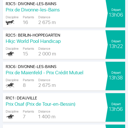
R3C5
DIVONNE-LES-BAINS
|
Prix de Divonne-les-Bains
Départ
13h06
Discipline
Partants
Distance
16
2 675 m
R2C5
BERLIN-HOPPEGARTEN
|
Hkjc World Pool Handicap
Départ
13h22
Discipline
Partants
Distance
15
2 000 m
R3C6
DIVONNE-LES-BAINS
|
Prix de Maienfeld - Prix Crédit Mutuel
Départ
13h38
Discipline
Partants
Distance
8
2 675 m
R1C1
DEAUVILLE
|
Prix Osaf (Prix de Tour-en-Bessin)
Départ
13h56
Discipline
Partants
Distance
7
1 400 m