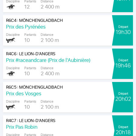
Discipline
Partants
Distance
12
2 400 m
R6C4
MÖNCHENGLADBACH
|
Prix des Pyrénées
Départ
19h30
Discipline
Partants
Distance
10
2 100 m
R4C6
LE LION-D'ANGERS
|
Prix #raceandcare (Prix de l'Aubinière)
Départ
19h46
Discipline
Partants
Distance
10
2 400 m
R6C5
MÖNCHENGLADBACH
|
Prix des Vosges
Départ
20h02
Discipline
Partants
Distance
10
2 100 m
R4C7
LE LION-D'ANGERS
|
Prix Pas Robin
Départ
20h18
Discipline
Partants
Distance