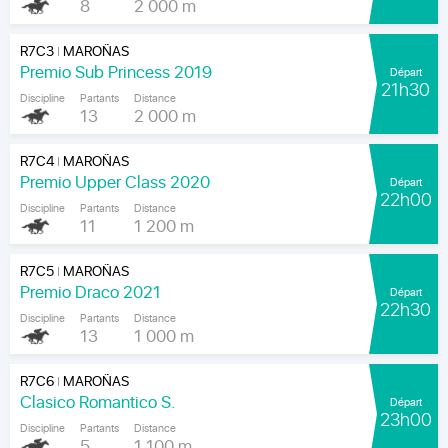
8
2 000 m
R7C3
MAROÑAS
|
Premio Sub Princess 2019
Départ
21h30
Discipline
Partants
Distance
13
2 000 m
R7C4
MAROÑAS
|
Premio Upper Class 2020
Départ
22h00
Discipline
Partants
Distance
11
1 200 m
R7C5
MAROÑAS
|
Premio Draco 2021
Départ
22h30
Discipline
Partants
Distance
13
1 000 m
R7C6
MAROÑAS
|
Clasico Romantico S.
Départ
23h00
Discipline
Partants
Distance
5
1 100 m