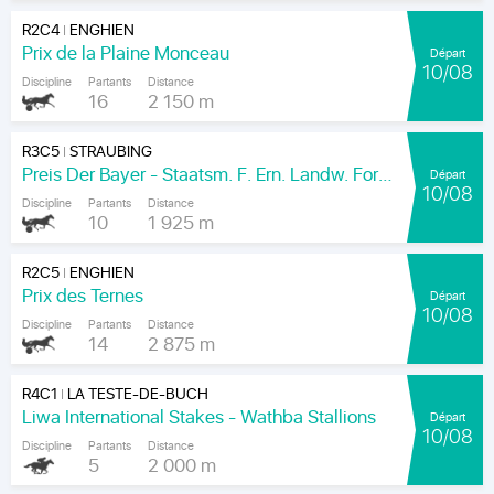
R2C4
ENGHIEN
|
Prix de la Plaine Monceau
Départ
10/08
Discipline
Partants
Distance
16
2 150 m
R3C5
STRAUBING
|
Preis Der Bayer - Staatsm. F. Ern. Landw. Forsten Und Tourism
Départ
10/08
Discipline
Partants
Distance
10
1 925 m
R2C5
ENGHIEN
|
Prix des Ternes
Départ
10/08
Discipline
Partants
Distance
14
2 875 m
R4C1
LA TESTE-DE-BUCH
|
Liwa International Stakes - Wathba Stallions
Départ
10/08
Discipline
Partants
Distance
5
2 000 m