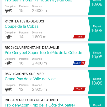
Prix Jean "Pono" - Prix du Pays de Gex
Départ
10/08
Discipline
Partants
Distance
15
2 600 m
R4C8
LA TESTE-DE-BUCH
|
Coupe de la Cobas
Départ
10/08
Discipline
Partants
Distance
14
1 600 m
R1C5
CLAIREFONTAINE-DEAUVILLE
|
Prix Genybet Super Top 5 (Prix de la Côte de Nacre)
Départ
10/08
Discipline
Partants
Distance
16
2 400 m
R5C1
CAGNES-SUR-MER
|
Grand Prix de la Ville de Nice
Départ
10/08
Discipline
Partants
Distance
12
2 925 m
R1C6
CLAIREFONTAINE-DEAUVILLE
|
Prix geny.com (Prix de la Côte d'Albatre)
Départ