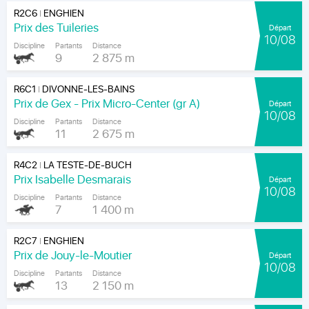
R2C6
ENGHIEN
|
Prix des Tuileries
Départ
10/08
Discipline
Partants
Distance
9
2 875 m
R6C1
DIVONNE-LES-BAINS
|
Prix de Gex - Prix Micro-Center (gr A)
Départ
10/08
Discipline
Partants
Distance
11
2 675 m
R4C2
LA TESTE-DE-BUCH
|
Prix Isabelle Desmarais
Départ
10/08
Discipline
Partants
Distance
7
1 400 m
R2C7
ENGHIEN
|
Prix de Jouy-le-Moutier
Départ
10/08
Discipline
Partants
Distance
13
2 150 m