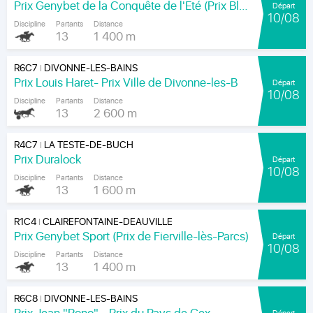
Prix Genybet de la Conquête de l'Eté (Prix Blangy-le-Château)
Départ
10/08
Discipline
Partants
Distance
13
1 400 m
R6C7
DIVONNE-LES-BAINS
|
Prix Louis Haret- Prix Ville de Divonne-les-B
Départ
10/08
Discipline
Partants
Distance
13
2 600 m
R4C7
LA TESTE-DE-BUCH
|
Prix Duralock
Départ
10/08
Discipline
Partants
Distance
13
1 600 m
R1C4
CLAIREFONTAINE-DEAUVILLE
|
Prix Genybet Sport (Prix de Fierville-lès-Parcs)
Départ
10/08
Discipline
Partants
Distance
13
1 400 m
R6C8
DIVONNE-LES-BAINS
|