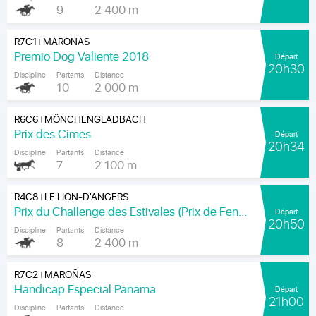
9
2 400 m
R7C1
MAROÑAS
|
Premio Dog Valiente 2018
Départ
20h30
Discipline
Partants
Distance
10
2 000 m
R6C6
MÖNCHENGLADBACH
|
Prix des Cimes
Départ
20h34
Discipline
Partants
Distance
7
2 100 m
R4C8
LE LION-D'ANGERS
|
Prix du Challenge des Estivales (Prix de Feneu)
Départ
20h50
Discipline
Partants
Distance
8
2 400 m
R7C2
MAROÑAS
|
Handicap Especial Panama
Départ
21h00
Discipline
Partants
Distance