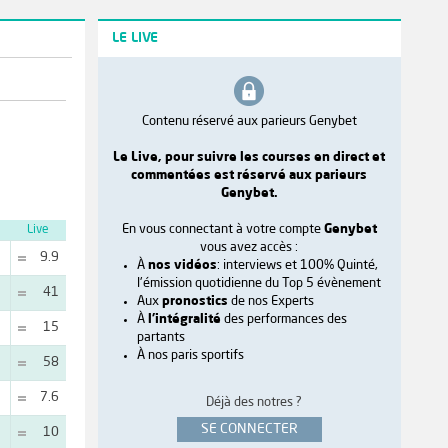
LE LIVE
Contenu réservé aux parieurs Genybet
Le Live, pour suivre les courses en direct et
commentées est réservé aux parieurs
Genybet.
En vous connectant à votre compte
Genybet
Live
vous avez accès :
9.9
À
nos vidéos
: interviews et 100% Quinté,
l'émission quotidienne du Top 5 évènement
41
Aux
pronostics
de nos Experts
À
l'intégralité
des performances des
15
partants
À nos paris sportifs
58
7.6
Déjà des notres ?
SE CONNECTER
10