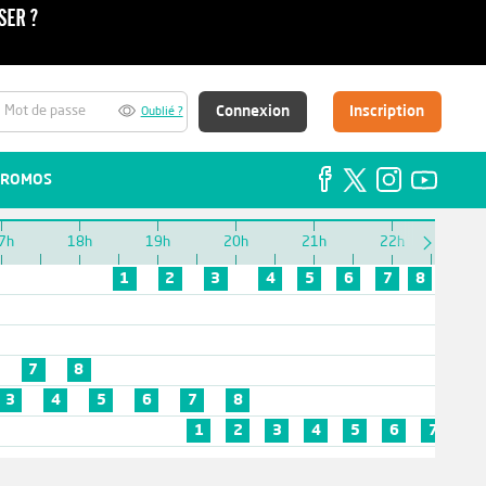
Connexion
Inscription
Oublié ?
ROMOS
7h
18h
19h
20h
21h
22h
23h
1
2
3
4
5
6
7
8
7
8
3
4
5
6
7
8
1
2
3
4
5
6
7