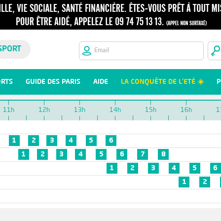
SPORT
ORTS
GUIDE DES PARIS
AIDE
LA CONQUÊTE DE L'ETÉ ☀️
P
11h
12h
13h
14h
15h
16h
1
1
2
3
4
5
6
1
2
3
4
5
6
7
8
1
2
3
4
5
6
1
2