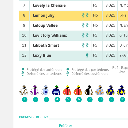
Lovely la Chenaie
F5
3 025
N. M
7

Lemon Julry
H5
3 025
J.-Pa
8

Leloup Vallée
H5
3 025
N. En
9

Lovictory Williams
F5
3 025
G. T
10

Lilibeth Smart
F5
3 025
D. Cin
11

Luxy Blue
F5
3 025
Y.-A.
12
Ref. : Rap
Protégé des antérieurs
Protégé des postérieurs
Live :
Déferré des antérieurs
Déferré des postérieurs
1
2
3
4
5
6
7
8
9
10
PRONOSTIC DE GENY
Préférés