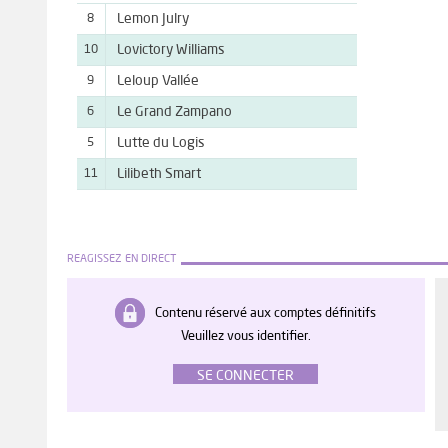
Lemon Julry
8
Lovictory Williams
10
Leloup Vallée
9
Le Grand Zampano
6
Lutte du Logis
5
Lilibeth Smart
11
REAGISSEZ EN DIRECT
Contenu réservé aux comptes définitifs
Veuillez vous identifier.
SE CONNECTER