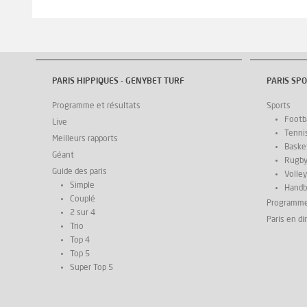
PARIS HIPPIQUES - GENYBET TURF
PARIS SPO
Programme et résultats
Sports
Footba
Live
Tenni
Meilleurs rapports
Basket
Géant
Rugb
Guide des paris
Volley
Simple
Handb
Couplé
Programm
2 sur 4
Paris en di
Trio
Top 4
Top 5
Super Top 5