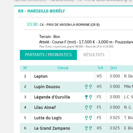
Mercredi 10/06/2026
>
Marseille-Borély
>
C4 - Prix de Vaison-la-Romaine (gr B)
R9 - MARSEILLE-BORÉLY
15:30
C4 - PRIX DE VAISON-LA-ROMAINE (GR B)
Terrain : Bon
Attelé - Course F (trot) - 17,500 € - 3,000 m - Pouzzola
Pour 5 ans, n'ayant pas gagné 48.000. - Recul de 25 m. à 24.000.
PARTANTS / PRONOSTICS
RÉSULTATS
N°
Cheval
S/A
Dist.
Lepton
H5
3 000
R. De
1

Lupin Douzou
H5
3 000
Mlle
2

Légende d'Ourville
F5
3 000
J.-C. 
3

Lilas Aimef
F5
3 000
N. G.
4

Lutte du Logis
F5
3 025
T. Br
5

Le Grand Zampano
H5
3 025
E. Br
6