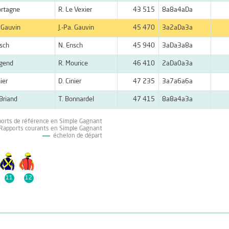
ortagne
R. Le Vexier
43 515
8a8a4aDa
. Gauvin
J.-Pa. Gauvin
45 470
3a2aDa3a
sch
N. Ensch
45 940
3aDa3a8a
ugend
R. Mourice
46 410
2aDa0a3a
ier
D. Cinier
47 235
3a7a6a6a
 Briand
T. Bonnardel
47 415
8a8a4a3a
ports de référence en Simple Gagnant
 Rapports courants en Simple Gagnant
échelon de départ
11
12