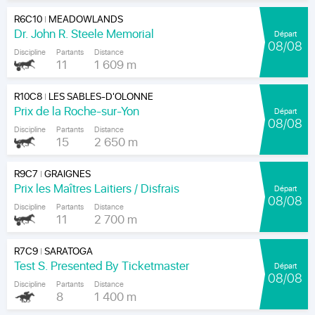
R6C10
MEADOWLANDS
|
Dr. John R. Steele Memorial
Départ
08/08
Discipline
Partants
Distance
11
1 609 m
R10C8
LES SABLES-D'OLONNE
|
Prix de la Roche-sur-Yon
Départ
08/08
Discipline
Partants
Distance
15
2 650 m
R9C7
GRAIGNES
|
Prix les Maîtres Laitiers / Disfrais
Départ
08/08
Discipline
Partants
Distance
11
2 700 m
R7C9
SARATOGA
|
Test S. Presented By Ticketmaster
Départ
08/08
Discipline
Partants
Distance
8
1 400 m