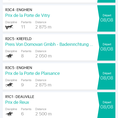
R3C4
ENGHIEN
|
Prix de la Porte de Vitry
Départ
08/08
Discipline
Partants
Distance
11
2 875 m
R2C5
KREFELD
|
Preis Von Domovari Gmbh - Badeinrichtung Auf Mass
Départ
08/08
Discipline
Partants
Distance
8
2 050 m
R3C5
ENGHIEN
|
Prix de la Porte de Plaisance
Départ
08/08
Discipline
Partants
Distance
9
2 875 m
R1C1
DEAUVILLE
|
Prix de Reux
Départ
08/08
Discipline
Partants
Distance
6
2 500 m