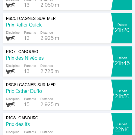
13
2 050 m
R6C5
CAGNES-SUR-MER
|
Prix Roller Quick
Départ
21h20
Discipline
Partants
Distance
12
2 925 m
R1C7
CABOURG
|
Prix des Nivéoles
Départ
21h45
Discipline
Partants
Distance
13
2 725 m
R6C6
CAGNES-SUR-MER
|
Prix Esther Duflo
Départ
21h50
Discipline
Partants
Distance
15
2 925 m
R1C8
CABOURG
|
Prix des Ifs
Départ
22h10
Discipline
Partants
Distance