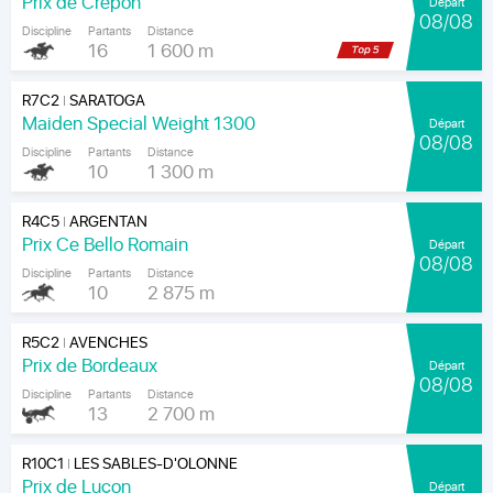
Prix de Crépon
Départ
08/08
Discipline
Partants
Distance
16
1 600 m
R7C2
SARATOGA
|
Maiden Special Weight 1300
Départ
08/08
Discipline
Partants
Distance
10
1 300 m
R4C5
ARGENTAN
|
Prix Ce Bello Romain
Départ
08/08
Discipline
Partants
Distance
10
2 875 m
R5C2
AVENCHES
|
Prix de Bordeaux
Départ
08/08
Discipline
Partants
Distance
13
2 700 m
R10C1
LES SABLES-D'OLONNE
|
Prix de Luçon
Départ