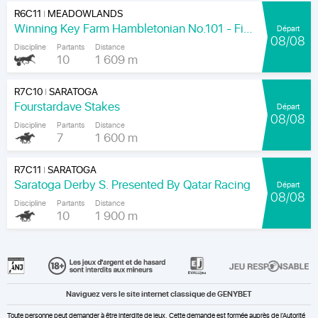
R6C11
MEADOWLANDS
|
Winning Key Farm Hambletonian No.101 - Final
Départ
08/08
Discipline
Partants
Distance
10
1 609 m
R7C10
SARATOGA
|
Fourstardave Stakes
Départ
08/08
Discipline
Partants
Distance
7
1 600 m
R7C11
SARATOGA
|
Saratoga Derby S. Presented By Qatar Racing
Départ
08/08
Discipline
Partants
Distance
10
1 900 m
Naviguez vers le site internet classique de GENYBET
Toute personne peut demander à être interdite de jeux. Cette demande est formée auprès de l'Autorité