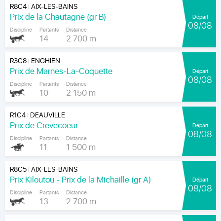
R8C4
AIX-LES-BAINS
|
Prix de la Chautagne (gr B)
Départ
08/08
Discipline
Partants
Distance
14
2 700 m
R3C8
ENGHIEN
|
Prix de Marnes-La-Coquette
Départ
08/08
Discipline
Partants
Distance
10
2 150 m
R1C4
DEAUVILLE
|
Prix de Crevecoeur
Départ
08/08
Discipline
Partants
Distance
11
1 500 m
R8C5
AIX-LES-BAINS
|
Prix Kiloutou - Prix de la Michaille (gr A)
Départ
08/08
Discipline
Partants
Distance
13
2 700 m