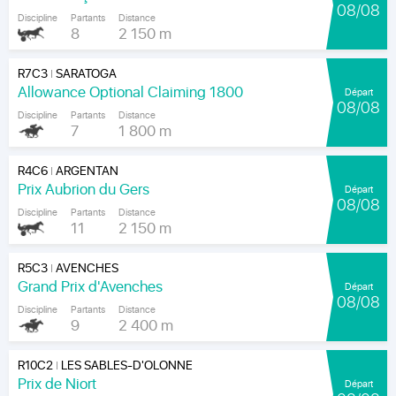
08/08
Discipline
Partants
Distance
8
2 150 m
R7C3
SARATOGA
|
Allowance Optional Claiming 1800
Départ
08/08
Discipline
Partants
Distance
7
1 800 m
R4C6
ARGENTAN
|
Prix Aubrion du Gers
Départ
08/08
Discipline
Partants
Distance
11
2 150 m
R5C3
AVENCHES
|
Grand Prix d'Avenches
Départ
08/08
Discipline
Partants
Distance
9
2 400 m
R10C2
LES SABLES-D'OLONNE
|
Prix de Niort
Départ