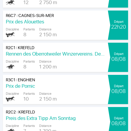
12
2 750 m
R6C7
CAGNES-SUR-MER
|
Prix des Alouettes
Départ
22h20
Discipline
Partants
Distance
8
2 150 m
R2C1
KREFELD
|
Rennen des Oberrotweiler Winzervereins. Der Klassiker Am Kaiser.
Départ
08/08
Discipline
Partants
Distance
8
1 200 m
R3C1
ENGHIEN
|
Prix de Pornic
Départ
08/08
Discipline
Partants
Distance
10
2 150 m
R2C2
KREFELD
|
Preis des Extra Tipp Am Sonntag
Départ
08/08
Discipline
Partants
Distance