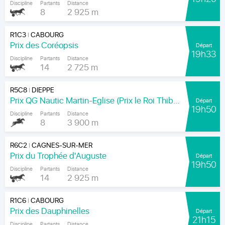
Discipline
Partants
Distance
8
2 925 m
R1C3
CABOURG
|
Prix des Coréopsis
Départ
19h33
Discipline
Partants
Distance
14
2 725 m
R5C8
DIEPPE
|
Prix QG Nautic Martin-Eglise (Prix le Roi Thibault)
Départ
19h50
Discipline
Partants
Distance
8
3 900 m
R6C2
CAGNES-SUR-MER
|
Prix du Trophée d'Auguste
Départ
19h50
Discipline
Partants
Distance
14
2 925 m
R1C6
CABOURG
|
Prix des Dauphinelles
Départ
21h15
Discipline
Partants
Distance