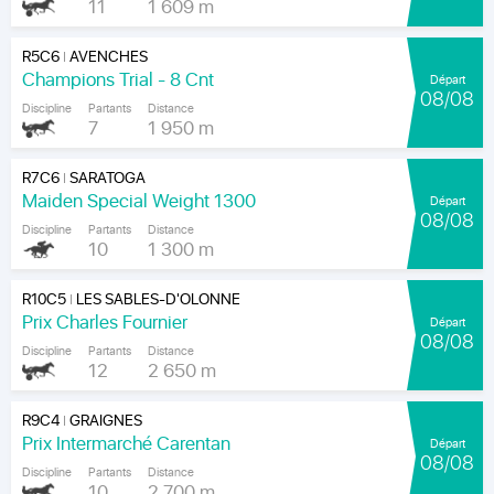
11
1 609 m
R5C6
AVENCHES
|
Champions Trial - 8 Cnt
Départ
08/08
Discipline
Partants
Distance
7
1 950 m
R7C6
SARATOGA
|
Maiden Special Weight 1300
Départ
08/08
Discipline
Partants
Distance
10
1 300 m
R10C5
LES SABLES-D'OLONNE
|
Prix Charles Fournier
Départ
08/08
Discipline
Partants
Distance
12
2 650 m
R9C4
GRAIGNES
|
Prix Intermarché Carentan
Départ
08/08
Discipline
Partants
Distance
10
2 700 m