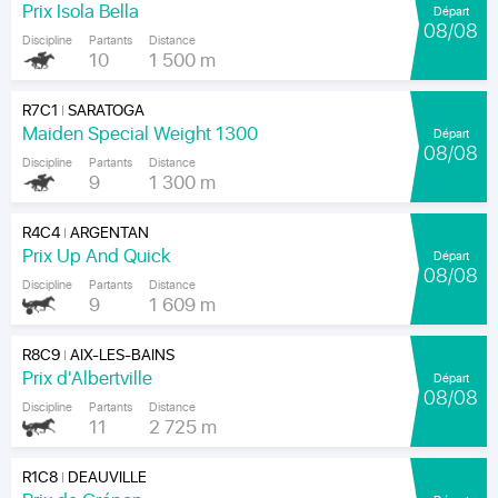
Prix Isola Bella
Départ
08/08
Discipline
Partants
Distance
10
1 500 m
R7C1
SARATOGA
|
Maiden Special Weight 1300
Départ
08/08
Discipline
Partants
Distance
9
1 300 m
R4C4
ARGENTAN
|
Prix Up And Quick
Départ
08/08
Discipline
Partants
Distance
9
1 609 m
R8C9
AIX-LES-BAINS
|
Prix d'Albertville
Départ
08/08
Discipline
Partants
Distance
11
2 725 m
R1C8
DEAUVILLE
|