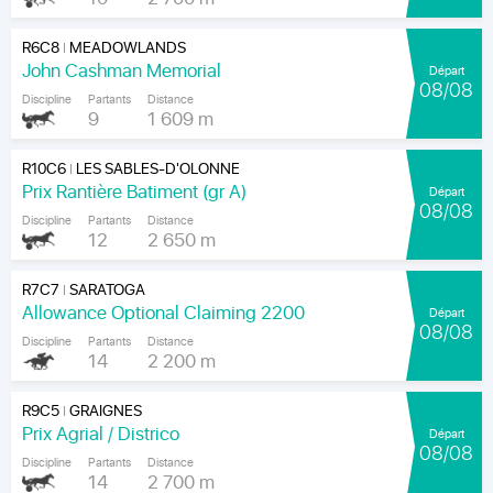
R6C8
MEADOWLANDS
|
John Cashman Memorial
Départ
08/08
Discipline
Partants
Distance
9
1 609 m
R10C6
LES SABLES-D'OLONNE
|
Prix Rantière Batiment (gr A)
Départ
08/08
Discipline
Partants
Distance
12
2 650 m
R7C7
SARATOGA
|
Allowance Optional Claiming 2200
Départ
08/08
Discipline
Partants
Distance
14
2 200 m
R9C5
GRAIGNES
|
Prix Agrial / Districo
Départ
08/08
Discipline
Partants
Distance
14
2 700 m