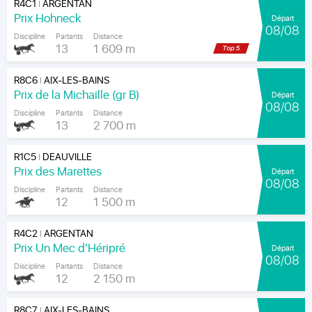
R4C1
ARGENTAN
|
Prix Hohneck
Départ
08/08
Discipline
Partants
Distance
13
1 609 m
R8C6
AIX-LES-BAINS
|
Prix de la Michaille (gr B)
Départ
08/08
Discipline
Partants
Distance
13
2 700 m
R1C5
DEAUVILLE
|
Prix des Marettes
Départ
08/08
Discipline
Partants
Distance
12
1 500 m
R4C2
ARGENTAN
|
Prix Un Mec d'Héripré
Départ
08/08
Discipline
Partants
Distance
12
2 150 m
R8C7
AIX-LES-BAINS
|