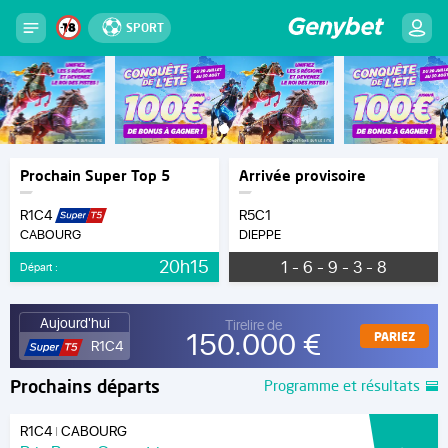
SPORT
Prochain Super Top 5
Arrivée provisoire
R1C4
R5C1
CABOURG
DIEPPE
20h15
1 - 6 - 9 - 3 - 8
Départ :
Aujourd'hui
Tirelire de
150.000 €
PARIEZ
R1C4
Prochains départs
Programme et résultats
R1C4
CABOURG
|