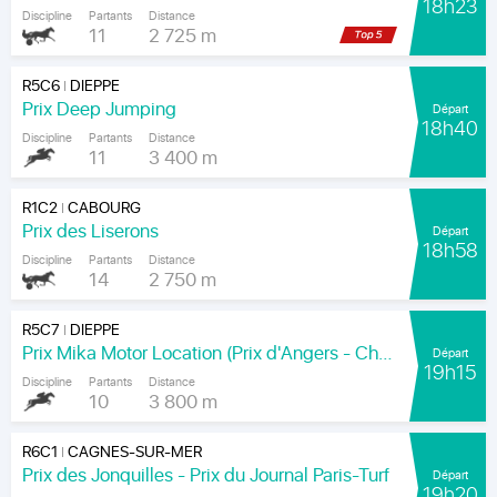
18h23
Discipline
Partants
Distance
11
2 725 m
R5C6
DIEPPE
|
Prix Deep Jumping
Départ
18h40
Discipline
Partants
Distance
11
3 400 m
R1C2
CABOURG
|
Prix des Liserons
Départ
18h58
Discipline
Partants
Distance
14
2 750 m
R5C7
DIEPPE
|
Prix Mika Motor Location (Prix d'Angers - Chamionnat Paris-Turf des Apprentis-Jeunes-Jockeys)
Départ
19h15
Discipline
Partants
Distance
10
3 800 m
R6C1
CAGNES-SUR-MER
|
Prix des Jonquilles - Prix du Journal Paris-Turf
Départ
19h20