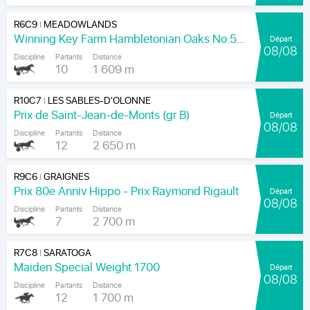
R6C9
MEADOWLANDS
|
Winning Key Farm Hambletonian Oaks No.56 - Final
Départ
08/08
Discipline
Partants
Distance
10
1 609 m
R10C7
LES SABLES-D'OLONNE
|
Prix de Saint-Jean-de-Monts (gr B)
Départ
08/08
Discipline
Partants
Distance
12
2 650 m
R9C6
GRAIGNES
|
Prix 80e Anniv Hippo - Prix Raymond Rigault
Départ
08/08
Discipline
Partants
Distance
7
2 700 m
R7C8
SARATOGA
|
Maiden Special Weight 1700
Départ
08/08
Discipline
Partants
Distance
12
1 700 m