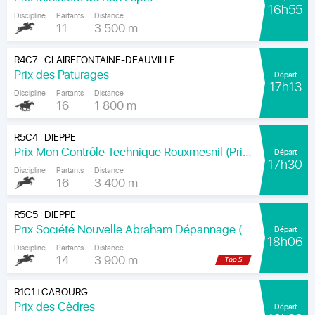
16h55
Discipline
Partants
Distance
11
3 500 m
R4C7
CLAIREFONTAINE-DEAUVILLE
|
Prix des Paturages
Départ
17h13
Discipline
Partants
Distance
16
1 800 m
R5C4
DIEPPE
|
Prix Mon Contrôle Technique Rouxmesnil (Prix Jean de la Rochefoucauld)
Départ
17h30
Discipline
Partants
Distance
16
3 400 m
R5C5
DIEPPE
|
Prix Société Nouvelle Abraham Dépannage (Prix Arenice)
Départ
18h06
Discipline
Partants
Distance
14
3 900 m
R1C1
CABOURG
|
Prix des Cèdres
Départ