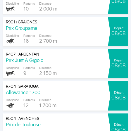
08/08
Discipline
Partants
Distance
10
2 000 m
R9C1
GRAIGNES
|
Prix Groupama
Départ
08/08
Discipline
Partants
Distance
16
2 700 m
R4C7
ARGENTAN
|
Prix Just A Gigolo
Départ
08/08
Discipline
Partants
Distance
9
2 150 m
R7C4
SARATOGA
|
Allowance 1700
Départ
08/08
Discipline
Partants
Distance
12
1 700 m
R5C4
AVENCHES
|
Prix de Toulouse
Départ
08/08