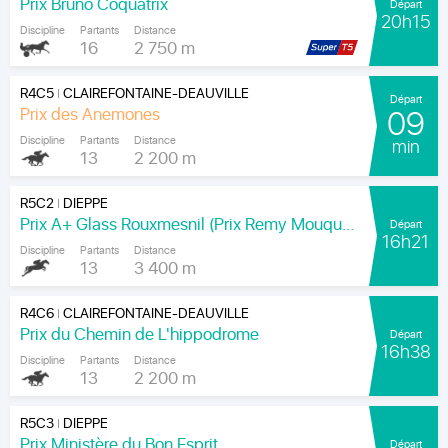
Prix Bruno Coquatrix
Départ
20h15
Discipline
Partants
Distance
16
2 750 m
R4C5
CLAIREFONTAINE-DEAUVILLE
|
Départ
Prix des Anemones
09
Discipline
Partants
Distance
min
13
2 200 m
R5C2
DIEPPE
|
Prix A+ Glass Rouxmesnil (Prix Remy Mouquet)
Départ
16h21
Discipline
Partants
Distance
13
3 400 m
R4C6
CLAIREFONTAINE-DEAUVILLE
|
Prix du Chemin de L'hippodrome
Départ
16h38
Discipline
Partants
Distance
13
2 200 m
R5C3
DIEPPE
|
Prix Ministère du Bon Esprit
Départ