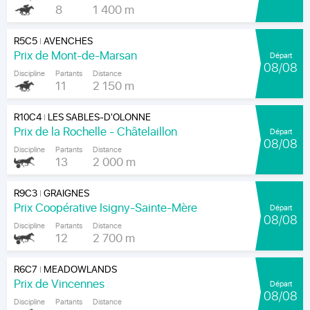
8
1 400 m
R5C5
AVENCHES
|
Prix de Mont-de-Marsan
Départ
08/08
Discipline
Partants
Distance
11
2 150 m
R10C4
LES SABLES-D'OLONNE
|
Prix de la Rochelle - Châtelaillon
Départ
08/08
Discipline
Partants
Distance
13
2 000 m
R9C3
GRAIGNES
|
Prix Coopérative Isigny-Sainte-Mère
Départ
08/08
Discipline
Partants
Distance
12
2 700 m
R6C7
MEADOWLANDS
|
Prix de Vincennes
Départ
08/08
Discipline
Partants
Distance