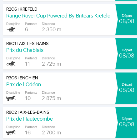
R2C6
KREFELD
|
Range Rover Cup Powered By Britcars Krefeld
Départ
08/08
Discipline
Partants
Distance
6
2 350 m
R8C1
AIX-LES-BAINS
|
Prix du Chablais
Départ
08/08
Discipline
Partants
Distance
11
2 725 m
R3C6
ENGHIEN
|
Prix de l'Odéon
Départ
08/08
Discipline
Partants
Distance
10
2 875 m
R8C2
AIX-LES-BAINS
|
Prix de Hautecombe
Départ
08/08
Discipline
Partants
Distance
16
2 700 m