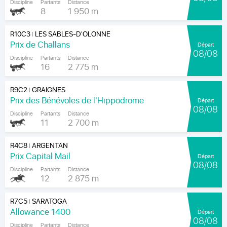
Discipline
Partants
Distance
8
1 950 m
R10C3
LES SABLES-D'OLONNE
|
Prix de Challans
Départ
08/08
Discipline
Partants
Distance
16
2 775 m
R9C2
GRAIGNES
|
Prix des Bénévoles de l'Hippodrome
Départ
08/08
Discipline
Partants
Distance
11
2 700 m
R4C8
ARGENTAN
|
Prix Capital Mail
Départ
08/08
Discipline
Partants
Distance
12
2 875 m
R7C5
SARATOGA
|
Allowance 1400
Départ
08/08
Discipline
Partants
Distance