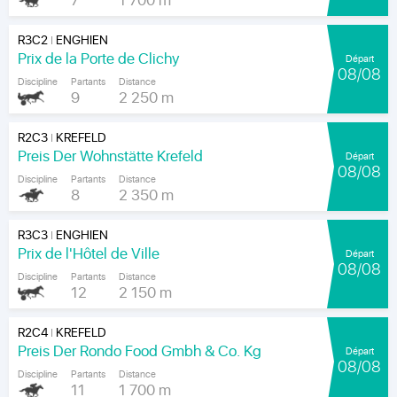
7
1 700 m
R3C2
ENGHIEN
|
Prix de la Porte de Clichy
Départ
08/08
Discipline
Partants
Distance
9
2 250 m
R2C3
KREFELD
|
Preis Der Wohnstätte Krefeld
Départ
08/08
Discipline
Partants
Distance
8
2 350 m
R3C3
ENGHIEN
|
Prix de l'Hôtel de Ville
Départ
08/08
Discipline
Partants
Distance
12
2 150 m
R2C4
KREFELD
|
Preis Der Rondo Food Gmbh & Co. Kg
Départ
08/08
Discipline
Partants
Distance
11
1 700 m