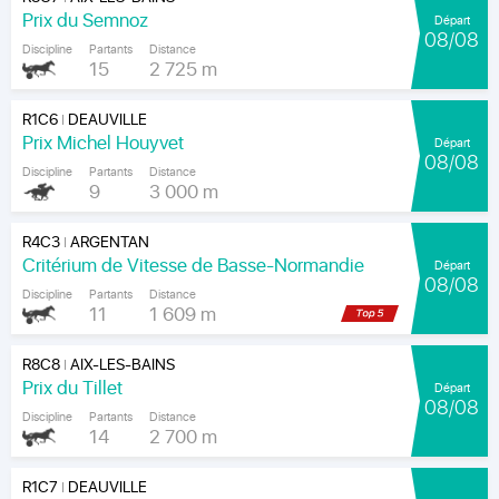
Prix du Semnoz
Départ
08/08
Discipline
Partants
Distance
15
2 725 m
R1C6
DEAUVILLE
|
Prix Michel Houyvet
Départ
08/08
Discipline
Partants
Distance
9
3 000 m
R4C3
ARGENTAN
|
Critérium de Vitesse de Basse-Normandie
Départ
08/08
Discipline
Partants
Distance
11
1 609 m
R8C8
AIX-LES-BAINS
|
Prix du Tillet
Départ
08/08
Discipline
Partants
Distance
14
2 700 m
R1C7
DEAUVILLE
|