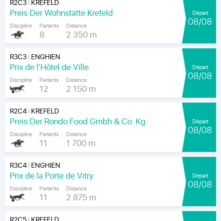
R2C3
KREFELD
|
Preis Der Wohnstätte Krefeld
Départ
08/08
Discipline
Partants
Distance
8
2 350 m
R3C3
ENGHIEN
|
Prix de l'Hôtel de Ville
Départ
08/08
Discipline
Partants
Distance
12
2 150 m
R2C4
KREFELD
|
Preis Der Rondo Food Gmbh & Co. Kg
Départ
08/08
Discipline
Partants
Distance
11
1 700 m
R3C4
ENGHIEN
|
Prix de la Porte de Vitry
Départ
08/08
Discipline
Partants
Distance
11
2 875 m
R2C5
KREFELD
|