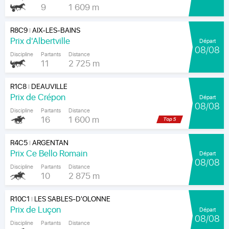
9
1 609 m
R8C9
AIX-LES-BAINS
|
Prix d'Albertville
Départ
08/08
Discipline
Partants
Distance
11
2 725 m
R1C8
DEAUVILLE
|
Prix de Crépon
Départ
08/08
Discipline
Partants
Distance
16
1 600 m
R4C5
ARGENTAN
|
Prix Ce Bello Romain
Départ
08/08
Discipline
Partants
Distance
10
2 875 m
R10C1
LES SABLES-D'OLONNE
|
Prix de Luçon
Départ
08/08
Discipline
Partants
Distance