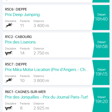
R5C6
DIEPPE
|
Prix Deep Jumping
Départ
18h40
Discipline
Partants
Distance
11
3 400 m
R1C2
CABOURG
|
Prix des Liserons
Départ
18h58
Discipline
Partants
Distance
14
2 750 m
R5C7
DIEPPE
|
Prix Mika Motor Location (Prix d'Angers - Chamionnat Paris-Turf des Apprentis-Jeunes-Jockeys)
Départ
19h15
Discipline
Partants
Distance
10
3 800 m
R6C1
CAGNES-SUR-MER
|
Prix des Jonquilles - Prix du Journal Paris-Turf
Départ
19h20
Discipline
Partants
Distance
8
2 925 m