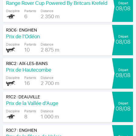
Range Rover Cup Powered By Britcars Krefeld
Départ
08/08
Discipline
Partants
Distance
6
2 350 m
R3C6
ENGHIEN
|
Prix de l'Odéon
Départ
08/08
Discipline
Partants
Distance
10
2 875 m
R8C2
AIX-LES-BAINS
|
Prix de Hautecombe
Départ
08/08
Discipline
Partants
Distance
16
2 700 m
R1C2
DEAUVILLE
|
Prix de la Vallée d'Auge
Départ
08/08
Discipline
Partants
Distance
8
1 000 m
R3C7
ENGHIEN
|