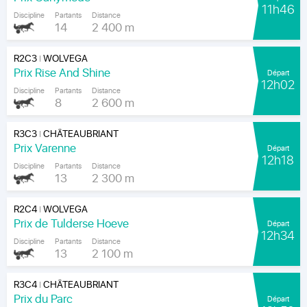
11h46
Discipline
Partants
Distance
14
2 400 m
R2C3
WOLVEGA
|
Prix Rise And Shine
Départ
12h02
Discipline
Partants
Distance
8
2 600 m
R3C3
CHÂTEAUBRIANT
|
Prix Varenne
Départ
12h18
Discipline
Partants
Distance
13
2 300 m
R2C4
WOLVEGA
|
Prix de Tulderse Hoeve
Départ
12h34
Discipline
Partants
Distance
13
2 100 m
R3C4
CHÂTEAUBRIANT
|
Prix du Parc
Départ