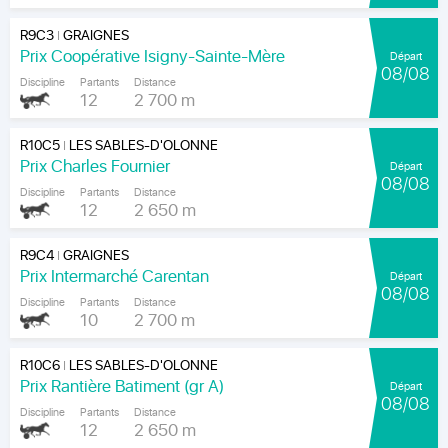
R9C3
GRAIGNES
|
Prix Coopérative Isigny-Sainte-Mère
Départ
08/08
Discipline
Partants
Distance
12
2 700 m
R10C5
LES SABLES-D'OLONNE
|
Prix Charles Fournier
Départ
08/08
Discipline
Partants
Distance
12
2 650 m
R9C4
GRAIGNES
|
Prix Intermarché Carentan
Départ
08/08
Discipline
Partants
Distance
10
2 700 m
R10C6
LES SABLES-D'OLONNE
|
Prix Rantière Batiment (gr A)
Départ
08/08
Discipline
Partants
Distance
12
2 650 m