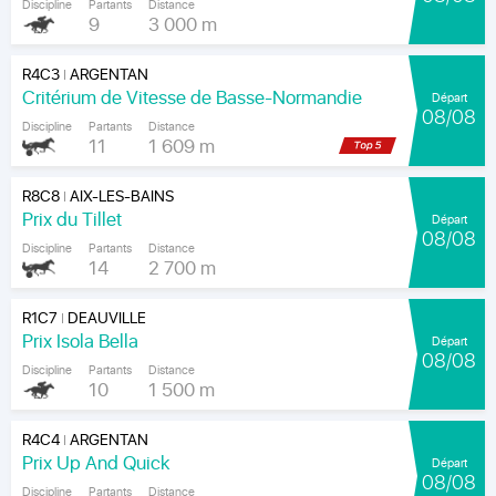
Discipline
Partants
Distance
9
3 000 m
R4C3
ARGENTAN
|
Critérium de Vitesse de Basse-Normandie
Départ
08/08
Discipline
Partants
Distance
11
1 609 m
R8C8
AIX-LES-BAINS
|
Prix du Tillet
Départ
08/08
Discipline
Partants
Distance
14
2 700 m
R1C7
DEAUVILLE
|
Prix Isola Bella
Départ
08/08
Discipline
Partants
Distance
10
1 500 m
R4C4
ARGENTAN
|
Prix Up And Quick
Départ
08/08
Discipline
Partants
Distance