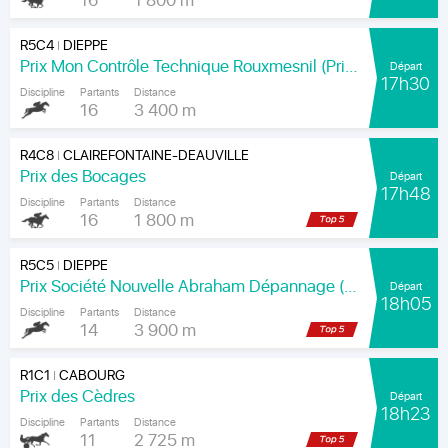
16
1 800 m
R5C4
DIEPPE
|
Prix Mon Contrôle Technique Rouxmesnil (Prix Jean de la Rochefoucauld)
Départ
17h30
Discipline
Partants
Distance
16
3 400 m
R4C8
CLAIREFONTAINE-DEAUVILLE
|
Prix des Bocages
Départ
17h48
Discipline
Partants
Distance
16
1 800 m
R5C5
DIEPPE
|
Prix Société Nouvelle Abraham Dépannage (Prix Arenice)
Départ
18h05
Discipline
Partants
Distance
14
3 900 m
R1C1
CABOURG
|
Prix des Cèdres
Départ
18h23
Discipline
Partants
Distance
11
2 725 m