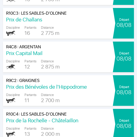
R10C3
LES SABLES-D'OLONNE
|
Prix de Challans
Départ
08/08
Discipline
Partants
Distance
16
2 775 m
R4C8
ARGENTAN
|
Prix Capital Mail
Départ
08/08
Discipline
Partants
Distance
12
2 875 m
R9C2
GRAIGNES
|
Prix des Bénévoles de l'Hippodrome
Départ
08/08
Discipline
Partants
Distance
11
2 700 m
R10C4
LES SABLES-D'OLONNE
|
Prix de la Rochelle - Châtelaillon
Départ
08/08
Discipline
Partants
Distance
13
2 000 m