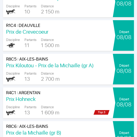
08/08
Discipline
Partants
Distance
10
2 150 m
R1C4
DEAUVILLE
|
Prix de Crevecoeur
Départ
08/08
Discipline
Partants
Distance
11
1 500 m
R8C5
AIX-LES-BAINS
|
Prix Kiloutou - Prix de la Michaille (gr A)
Départ
08/08
Discipline
Partants
Distance
13
2 700 m
R4C1
ARGENTAN
|
Prix Hohneck
Départ
08/08
Discipline
Partants
Distance
13
1 609 m
R8C6
AIX-LES-BAINS
|
Prix de la Michaille (gr B)
Départ