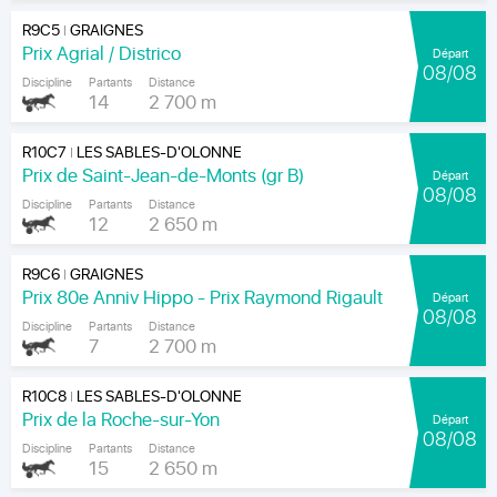
R9C5
GRAIGNES
|
Prix Agrial / Districo
Départ
08/08
Discipline
Partants
Distance
14
2 700 m
R10C7
LES SABLES-D'OLONNE
|
Prix de Saint-Jean-de-Monts (gr B)
Départ
08/08
Discipline
Partants
Distance
12
2 650 m
R9C6
GRAIGNES
|
Prix 80e Anniv Hippo - Prix Raymond Rigault
Départ
08/08
Discipline
Partants
Distance
7
2 700 m
R10C8
LES SABLES-D'OLONNE
|
Prix de la Roche-sur-Yon
Départ
08/08
Discipline
Partants
Distance
15
2 650 m