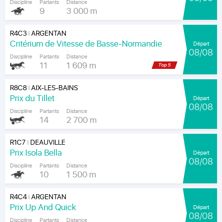
Discipline
Partants
Distance
9
3 000 m
R4C3
ARGENTAN
|
Critérium de Vitesse de Basse-Normandie
Départ
08/08
Discipline
Partants
Distance
11
1 609 m
R8C8
AIX-LES-BAINS
|
Prix du Tillet
Départ
08/08
Discipline
Partants
Distance
14
2 700 m
R1C7
DEAUVILLE
|
Prix Isola Bella
Départ
08/08
Discipline
Partants
Distance
10
1 500 m
R4C4
ARGENTAN
|
Prix Up And Quick
Départ
08/08
Discipline
Partants
Distance