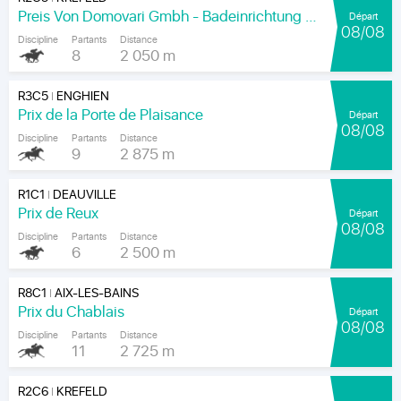
Preis Von Domovari Gmbh - Badeinrichtung Auf Mass
Départ
08/08
Discipline
Partants
Distance
8
2 050 m
R3C5
ENGHIEN
|
Prix de la Porte de Plaisance
Départ
08/08
Discipline
Partants
Distance
9
2 875 m
R1C1
DEAUVILLE
|
Prix de Reux
Départ
08/08
Discipline
Partants
Distance
6
2 500 m
R8C1
AIX-LES-BAINS
|
Prix du Chablais
Départ
08/08
Discipline
Partants
Distance
11
2 725 m
R2C6
KREFELD
|