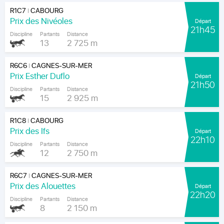
R1C7
CABOURG
|
Prix des Nivéoles
Départ
21h45
Discipline
Partants
Distance
13
2 725 m
R6C6
CAGNES-SUR-MER
|
Prix Esther Duflo
Départ
21h50
Discipline
Partants
Distance
15
2 925 m
R1C8
CABOURG
|
Prix des Ifs
Départ
22h10
Discipline
Partants
Distance
12
2 750 m
R6C7
CAGNES-SUR-MER
|
Prix des Alouettes
Départ
22h20
Discipline
Partants
Distance
8
2 150 m