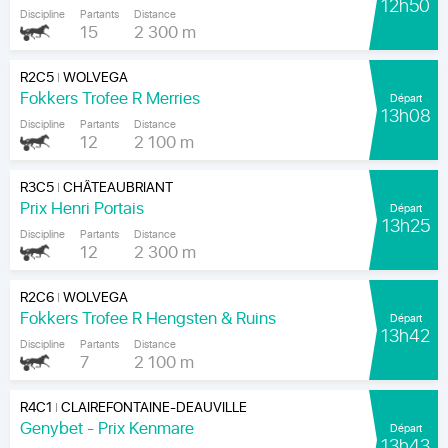
12h50
Discipline
Partants
Distance
15
2 300 m
R2C5
WOLVEGA
|
Fokkers Trofee R Merries
Départ
13h08
Discipline
Partants
Distance
12
2 100 m
R3C5
CHÂTEAUBRIANT
|
Prix Henri Portais
Départ
13h25
Discipline
Partants
Distance
12
2 300 m
R2C6
WOLVEGA
|
Fokkers Trofee R Hengsten & Ruins
Départ
13h42
Discipline
Partants
Distance
7
2 100 m
R4C1
CLAIREFONTAINE-DEAUVILLE
|
Genybet - Prix Kenmare
Départ
13h43