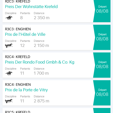
R2C3
KREFELD
|
Preis Der Wohnstätte Krefeld
Départ
08/08
Discipline
Partants
Distance
8
2 350 m
R3C3
ENGHIEN
|
Prix de l'Hôtel de Ville
Départ
08/08
Discipline
Partants
Distance
12
2 150 m
R2C4
KREFELD
|
Preis Der Rondo Food Gmbh & Co. Kg
Départ
08/08
Discipline
Partants
Distance
11
1 700 m
R3C4
ENGHIEN
|
Prix de la Porte de Vitry
Départ
08/08
Discipline
Partants
Distance
11
2 875 m
R2C5
KREFELD
|