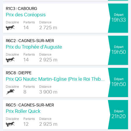
R1C3
CABOURG
|
Prix des Coréopsis
Départ
19h33
Discipline
Partants
Distance
14
2 725 m
R6C2
CAGNES-SUR-MER
|
Prix du Trophée d'Auguste
Départ
19h50
Discipline
Partants
Distance
14
2 925 m
R5C8
DIEPPE
|
Prix QG Nautic Martin-Eglise (Prix le Roi Thibault)
Départ
19h50
Discipline
Partants
Distance
8
3 900 m
R6C5
CAGNES-SUR-MER
|
Prix Roller Quick
Départ
21h20
Discipline
Partants
Distance
12
2 925 m