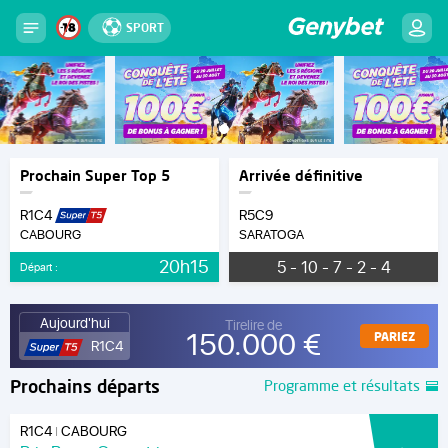
SPORT
Prochain Super Top 5
Arrivée définitive
R1C4
R5C9
CABOURG
SARATOGA
20h15
5 - 10 - 7 - 2 - 4
Départ :
Aujourd'hui
Tirelire de
150.000 €
PARIEZ
R1C4
Prochains départs
Programme et résultats
R1C4
CABOURG
|