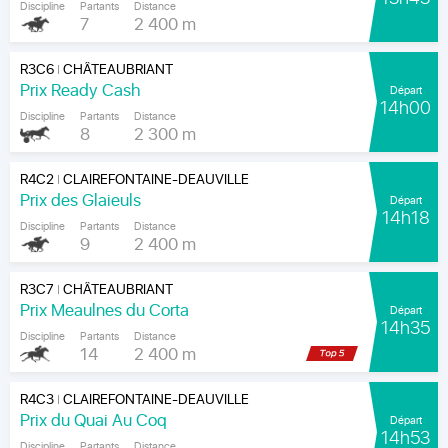
Discipline
Partants
Distance
7
2 400 m
R3C6
CHÂTEAUBRIANT
|
Prix Ready Cash
Départ
14h00
Discipline
Partants
Distance
8
2 300 m
R4C2
CLAIREFONTAINE-DEAUVILLE
|
Prix des Glaieuls
Départ
14h18
Discipline
Partants
Distance
9
2 400 m
R3C7
CHÂTEAUBRIANT
|
Prix Meaulnes du Corta
Départ
14h35
Discipline
Partants
Distance
14
2 400 m
R4C3
CLAIREFONTAINE-DEAUVILLE
|
Prix du Quai Au Coq
Départ
14h53
Discipline
Partants
Distance