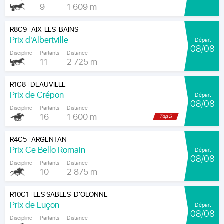
9
1 609 m
R8C9
AIX-LES-BAINS
|
Prix d'Albertville
Départ
08/08
Discipline
Partants
Distance
11
2 725 m
R1C8
DEAUVILLE
|
Prix de Crépon
Départ
08/08
Discipline
Partants
Distance
16
1 600 m
R4C5
ARGENTAN
|
Prix Ce Bello Romain
Départ
08/08
Discipline
Partants
Distance
10
2 875 m
R10C1
LES SABLES-D'OLONNE
|
Prix de Luçon
Départ
08/08
Discipline
Partants
Distance