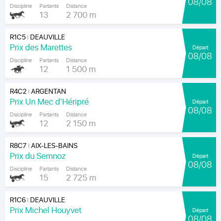
08/08
Discipline
Partants
Distance
13
2 700 m
R1C5
DEAUVILLE
|
Prix des Marettes
Départ
08/08
Discipline
Partants
Distance
12
1 500 m
R4C2
ARGENTAN
|
Prix Un Mec d'Héripré
Départ
08/08
Discipline
Partants
Distance
12
2 150 m
R8C7
AIX-LES-BAINS
|
Prix du Semnoz
Départ
08/08
Discipline
Partants
Distance
15
2 725 m
R1C6
DEAUVILLE
|
Prix Michel Houyvet
Départ
08/08