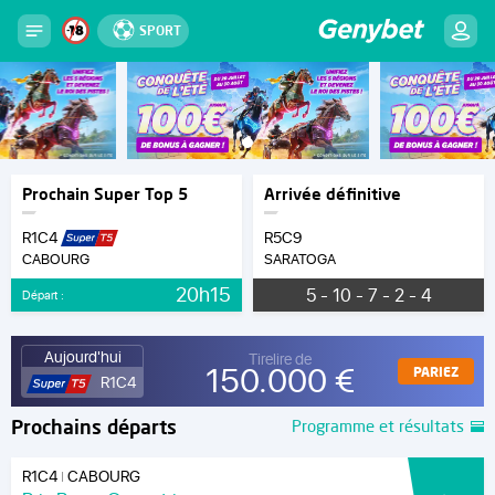
SPORT
Prochain Super Top 5
Arrivée définitive
R1C4
R5C9
CABOURG
SARATOGA
20h15
5 - 10 - 7 - 2 - 4
Départ :
Aujourd'hui
Tirelire de
150.000 €
PARIEZ
R1C4
Prochains départs
Programme et résultats
R1C4
CABOURG
|