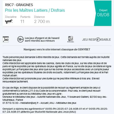
R9C7
GRAIGNES
|
Prix les Maîtres Laitiers / Disfrais
Départ
08/08
Discipline
Partants
Distance
11
2 700 m
Naviguez vers le site internet classique de GENYBET
Toute personne peut demander à être interdite de jeux. Cette demande est formée auprès de l'Autorité
nationale des jeux.
Cette interdiction est applicable dans les casinos, dans les clubs de jeux, sur les sites de jeux et de
paris en ligne exploités par les opérateurs de jeux agréés en France, sur le site de jeux de loterie en ligne
exploité par La Française des jeux ainsi que sur les bornes de jeux accessibles avec un compte joueur
exploitées par les opérateurs titulaires de droits exclusifs, notamment La Française des jeux et le Pari
mutuel urbain.
Cette interdiction est prononcée pour une durée qui ne peut être inférieure à trois ans. Elle est
renouvelable tacitement.
En cas de litige, le client dispose de la possibilité de recourir au règlement amiable de celui-ci
conformément à l’article L211-3 du Code de la consommation. Pour cela, le client peut recourir
gratuitement au service du Médiateur des Jeux en Ligne :
Monsieur le Médiateur des jeux - Autorité Nationale des Jeux, 11 boulevard Gallieni, 92130 Issy-les-
Moulineaux, France
01.57.13.13.00 - mediation@anj.fr -
Accueil | ANJ - Médiateur des jeux
Genybet a obtenu les agréments n° 0055-PH-2025-07-24-AGR-01 et n° 0055-PS-2025-
07-24-AGR-01 délivrés par l'Autorité Nationale des Jeux (ANJ)