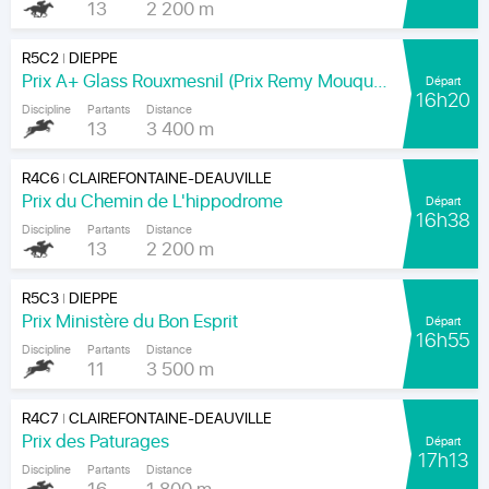
13
2 200 m
R5C2
DIEPPE
|
Prix A+ Glass Rouxmesnil (Prix Remy Mouquet)
Départ
16h20
Discipline
Partants
Distance
13
3 400 m
R4C6
CLAIREFONTAINE-DEAUVILLE
|
Prix du Chemin de L'hippodrome
Départ
16h38
Discipline
Partants
Distance
13
2 200 m
R5C3
DIEPPE
|
Prix Ministère du Bon Esprit
Départ
16h55
Discipline
Partants
Distance
11
3 500 m
R4C7
CLAIREFONTAINE-DEAUVILLE
|
Prix des Paturages
Départ
17h13
Discipline
Partants
Distance