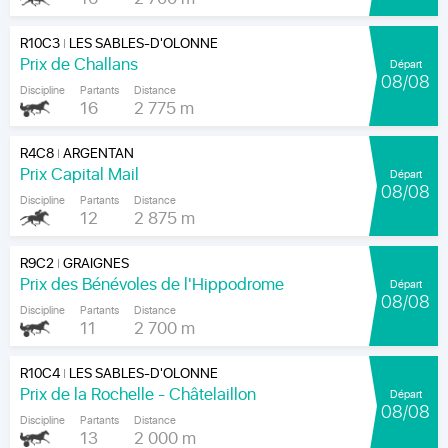
R10C3
LES SABLES-D'OLONNE
|
Prix de Challans
Départ
08/08
Discipline
Partants
Distance
16
2 775 m
R4C8
ARGENTAN
|
Prix Capital Mail
Départ
08/08
Discipline
Partants
Distance
12
2 875 m
R9C2
GRAIGNES
|
Prix des Bénévoles de l'Hippodrome
Départ
08/08
Discipline
Partants
Distance
11
2 700 m
R10C4
LES SABLES-D'OLONNE
|
Prix de la Rochelle - Châtelaillon
Départ
08/08
Discipline
Partants
Distance
13
2 000 m