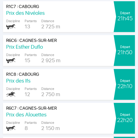
R1C7
CABOURG
|
Prix des Nivéoles
Départ
21h45
Discipline
Partants
Distance
13
2 725 m
R6C6
CAGNES-SUR-MER
|
Prix Esther Duflo
Départ
21h50
Discipline
Partants
Distance
15
2 925 m
R1C8
CABOURG
|
Prix des Ifs
Départ
22h10
Discipline
Partants
Distance
12
2 750 m
R6C7
CAGNES-SUR-MER
|
Prix des Alouettes
Départ
22h20
Discipline
Partants
Distance
8
2 150 m