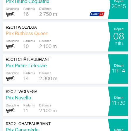
Prix Bruno Coquatrix
Départ
20h15
Discipline
Partants
Distance
16
2 750 m
R2C1
WOLVEGA
|
Départ
Prix Ruthless Queen
08
Discipline
Partants
Distance
min
10
2 100 m
R3C1
CHÂTEAUBRIANT
|
Prix Pierre Lefeuvre
Départ
11h14
Discipline
Partants
Distance
14
2 300 m
R2C2
WOLVEGA
|
Prix Novello
Départ
11h30
Discipline
Partants
Distance
11
2 100 m
R3C2
CHÂTEAUBRIANT
|
Prix Ganymède
Départ