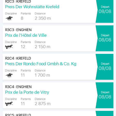
R2C3
KREFELD
|
Preis Der Wohnstätte Krefeld
Départ
08/08
Discipline
Partants
Distance
8
2 350 m
R3C3
ENGHIEN
|
Prix de l'Hôtel de Ville
Départ
08/08
Discipline
Partants
Distance
12
2 150 m
R2C4
KREFELD
|
Preis Der Rondo Food Gmbh & Co. Kg
Départ
08/08
Discipline
Partants
Distance
11
1 700 m
R3C4
ENGHIEN
|
Prix de la Porte de Vitry
Départ
08/08
Discipline
Partants
Distance
11
2 875 m
R2C5
KREFELD
|