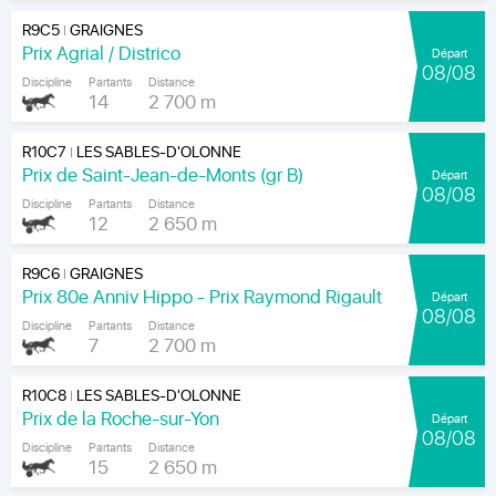
R9C5
GRAIGNES
|
Prix Agrial / Districo
Départ
08/08
Discipline
Partants
Distance
14
2 700 m
R10C7
LES SABLES-D'OLONNE
|
Prix de Saint-Jean-de-Monts (gr B)
Départ
08/08
Discipline
Partants
Distance
12
2 650 m
R9C6
GRAIGNES
|
Prix 80e Anniv Hippo - Prix Raymond Rigault
Départ
08/08
Discipline
Partants
Distance
7
2 700 m
R10C8
LES SABLES-D'OLONNE
|
Prix de la Roche-sur-Yon
Départ
08/08
Discipline
Partants
Distance
15
2 650 m