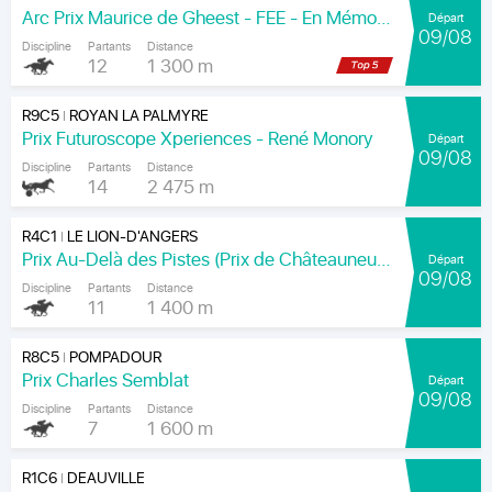
Arc Prix Maurice de Gheest - FEE - En Mémoire de Louis Romanet
Départ
09/08
Discipline
Partants
Distance
12
1 300 m
R9C5
ROYAN LA PALMYRE
|
Prix Futuroscope Xperiences - René Monory
Départ
09/08
Discipline
Partants
Distance
14
2 475 m
R4C1
LE LION-D'ANGERS
|
Prix Au-Delà des Pistes (Prix de Châteauneuf-sur-Sarthe)
Départ
09/08
Discipline
Partants
Distance
11
1 400 m
R8C5
POMPADOUR
|
Prix Charles Semblat
Départ
09/08
Discipline
Partants
Distance
7
1 600 m
R1C6
DEAUVILLE
|