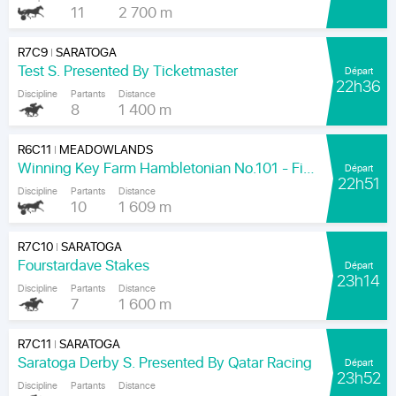
11
2 700 m
R7C9
SARATOGA
|
Test S. Presented By Ticketmaster
Départ
22h36
Discipline
Partants
Distance
8
1 400 m
R6C11
MEADOWLANDS
|
Winning Key Farm Hambletonian No.101 - Final
Départ
22h51
Discipline
Partants
Distance
10
1 609 m
R7C10
SARATOGA
|
Fourstardave Stakes
Départ
23h14
Discipline
Partants
Distance
7
1 600 m
R7C11
SARATOGA
|
Saratoga Derby S. Presented By Qatar Racing
Départ
23h52
Discipline
Partants
Distance