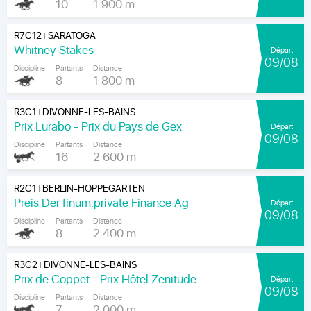
10
1 900 m
R7C12
SARATOGA
|
Whitney Stakes
Départ
09/08
Discipline
Partants
Distance
8
1 800 m
R3C1
DIVONNE-LES-BAINS
|
Prix Lurabo - Prix du Pays de Gex
Départ
09/08
Discipline
Partants
Distance
16
2 600 m
R2C1
BERLIN-HOPPEGARTEN
|
Preis Der finum.private Finance Ag
Départ
09/08
Discipline
Partants
Distance
8
2 400 m
R3C2
DIVONNE-LES-BAINS
|
Prix de Coppet - Prix Hôtel Zenitude
Départ
09/08
Discipline
Partants
Distance
7
2 000 m