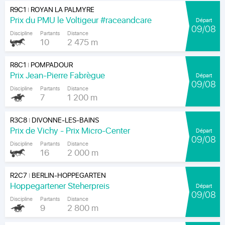
R9C1
ROYAN LA PALMYRE
|
Prix du PMU le Voltigeur #raceandcare
Départ
09/08
Discipline
Partants
Distance
10
2 475 m
R8C1
POMPADOUR
|
Prix Jean-Pierre Fabrègue
Départ
09/08
Discipline
Partants
Distance
7
1 200 m
R3C8
DIVONNE-LES-BAINS
|
Prix de Vichy - Prix Micro-Center
Départ
09/08
Discipline
Partants
Distance
16
2 000 m
R2C7
BERLIN-HOPPEGARTEN
|
Hoppegartener Steherpreis
Départ
09/08
Discipline
Partants
Distance
9
2 800 m