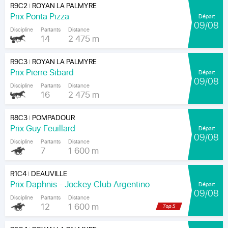
R9C2
ROYAN LA PALMYRE
|
Prix Ponta Pizza
Départ
09/08
Discipline
Partants
Distance
14
2 475 m
R9C3
ROYAN LA PALMYRE
|
Prix Pierre Sibard
Départ
09/08
Discipline
Partants
Distance
16
2 475 m
R8C3
POMPADOUR
|
Prix Guy Feuillard
Départ
09/08
Discipline
Partants
Distance
7
1 600 m
R1C4
DEAUVILLE
|
Prix Daphnis - Jockey Club Argentino
Départ
09/08
Discipline
Partants
Distance
12
1 600 m