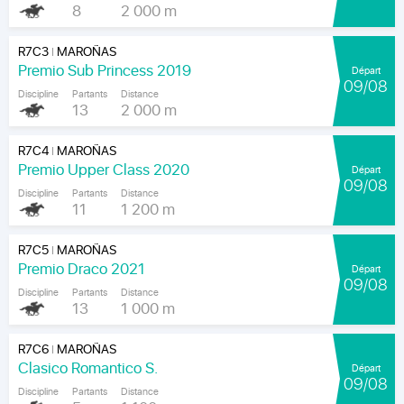
8
2 000 m
R7C3
MAROÑAS
|
Premio Sub Princess 2019
Départ
09/08
Discipline
Partants
Distance
13
2 000 m
R7C4
MAROÑAS
|
Premio Upper Class 2020
Départ
09/08
Discipline
Partants
Distance
11
1 200 m
R7C5
MAROÑAS
|
Premio Draco 2021
Départ
09/08
Discipline
Partants
Distance
13
1 000 m
R7C6
MAROÑAS
|
Clasico Romantico S.
Départ
09/08
Discipline
Partants
Distance