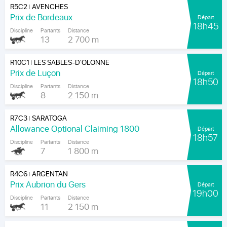
R5C2
AVENCHES
|
Prix de Bordeaux
Départ
18h45
Discipline
Partants
Distance
13
2 700 m
R10C1
LES SABLES-D'OLONNE
|
Prix de Luçon
Départ
18h50
Discipline
Partants
Distance
8
2 150 m
R7C3
SARATOGA
|
Allowance Optional Claiming 1800
Départ
18h57
Discipline
Partants
Distance
7
1 800 m
R4C6
ARGENTAN
|
Prix Aubrion du Gers
Départ
19h00
Discipline
Partants
Distance
11
2 150 m