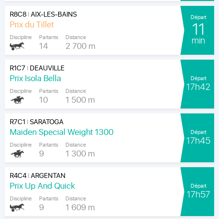
R8C8
AIX-LES-BAINS
|
Départ
Prix du Tillet
11
Discipline
Partants
Distance
min
14
2 700 m
R1C7
DEAUVILLE
|
Prix Isola Bella
Départ
17h42
Discipline
Partants
Distance
10
1 500 m
R7C1
SARATOGA
|
Maiden Special Weight 1300
Départ
17h45
Discipline
Partants
Distance
9
1 300 m
R4C4
ARGENTAN
|
Prix Up And Quick
Départ
17h57
Discipline
Partants
Distance
9
1 609 m