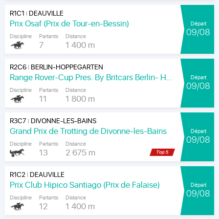
R1C1
DEAUVILLE
|
Prix Osaf (Prix de Tour-en-Bessin)
Départ
09/08
Discipline
Partants
Distance
7
1 400 m
R2C6
BERLIN-HOPPEGARTEN
|
Range Rover-Cup Pres. By Britcars Berlin- Hoppegartener Stutenp.
Départ
09/08
Discipline
Partants
Distance
11
1 800 m
R3C7
DIVONNE-LES-BAINS
|
Grand Prix de Trotting de Divonne-les-Bains
Départ
09/08
Discipline
Partants
Distance
13
2 675 m
R1C2
DEAUVILLE
|
Prix Club Hipico Santiago (Prix de Falaise)
Départ
09/08
Discipline
Partants
Distance
12
1 400 m