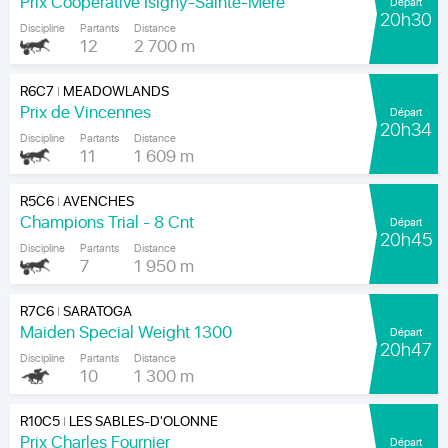
Prix Coopérative Isigny-Sainte-Mère
Départ
20h30
Discipline
Partants
Distance
12
2 700 m
R6C7
MEADOWLANDS
|
Prix de Vincennes
Départ
20h34
Discipline
Partants
Distance
11
1 609 m
R5C6
AVENCHES
|
Champions Trial - 8 Cnt
Départ
20h45
Discipline
Partants
Distance
7
1 950 m
R7C6
SARATOGA
|
Maiden Special Weight 1300
Départ
20h47
Discipline
Partants
Distance
10
1 300 m
R10C5
LES SABLES-D'OLONNE
|
Prix Charles Fournier
Départ