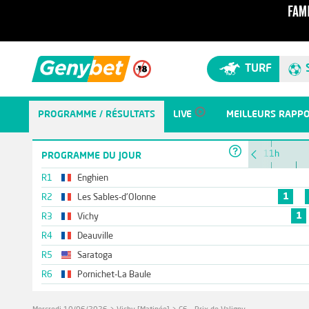
TURF
PROGRAMME / RÉSULTATS
LIVE
MEILLEURS RAPP
11h
PROGRAMME DU JOUR
R1
Enghien
1
R2
Les Sables-d'Olonne
1
R3
Vichy
R4
Deauville
R5
Saratoga
R6
Pornichet-La Baule