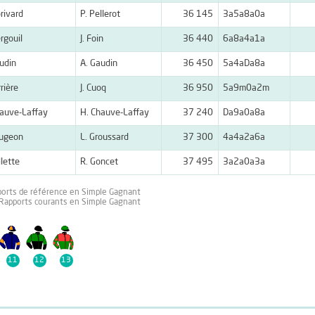
rivard
P. Pellerot
36 145
3a5a8a0a
rgouil
J. Foin
36 440
6a8a4a1a
udin
A. Gaudin
36 450
5a4aDa8a
rrière
J. Cuoq
36 950
5a9m0a2m
hauve-Laffay
H. Chauve-Laffay
37 240
Da9a0a8a
ougeon
L. Groussard
37 300
4a4a2a6a
llette
R. Goncet
37 495
3a2a0a3a
ports de référence en Simple Gagnant
 Rapports courants en Simple Gagnant
11
12
13