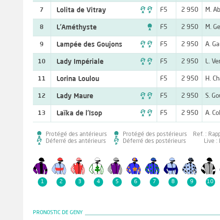

Lolita de Vitray
F5
2 950
M. Ab
7

L'Améthyste
F5
2 950
M. Ge
8

Lampée des Goujons
F5
2 950
A. Ga
9

Lady Impériale
F5
2 950
L. Ve
10
Lorina Loulou
F5
2 950
H. C
11

Lady Maure
F5
2 950
S. G
12

Laïka de l'Isop
F5
2 950
A. Co
13
Protégé des antérieurs
Protégé des postérieurs
Ref. : Rap
Déferré des antérieurs
Déferré des postérieurs
Live :
1
2
3
4
5
6
7
8
9
10
PRONOSTIC DE GENY