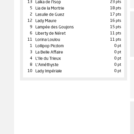
13
Laïka de l'Isop
23 pts
5
Lia de la Mortrie
18 pts
2
Lasulie de Guez
17 pts
12
Lady Maure
16 pts
9
Lampée des Goujons
15 pts
6
Liberty de Néret
11 pts
11
Lorina Loulou
11 pts
1
Lollipop Picdom
0 pt
3
La Belle Affaire
0 pt
4
L'Ile du Trieux
0 pt
8
L'Améthyste
0 pt
10
Lady Impériale
0 pt