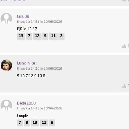
Lulu08
Envoyé à 14:31 le 10/06/2026
BJR le 13 / 7
13
7
12
5
11
2
Luisa-Nice
Envoyé à 14:20 le 10/06/2026
5.13.7.12.9.10.8
Dede1958
Envoyé à 14:12 le 10/06/2026
Couplé
7
9
13
12
5