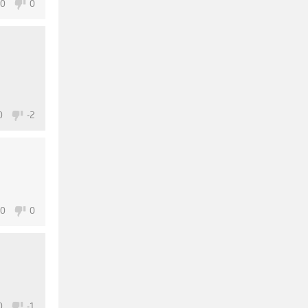
0
0
0
-2
0
0
0
-1