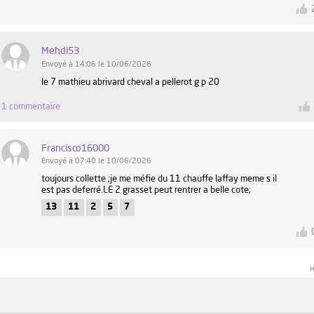
Mehdi53
Envoyé à 14:06 le 10/06/2026
le 7 mathieu abrivard cheval a pellerot g p 20
1 commentaire
Francisco16000
Envoyé à 07:40 le 10/06/2026
toujours collette ;je me méfie du 11 chauffe laffay meme s il
est pas deferré.LE 2 grasset peut rentrer a belle cote;
13
11
2
5
7
H