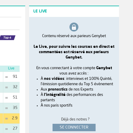
LE LIVE
Contenu réservé aux parieurs Genybet
Le Live, pour suivre les courses en direct et
commentées est réservé aux parieurs
Genybet.
En vous connectant à votre compte
Genybet
Live
vous avez accès :
91
À
nos vidéos
: interviews et 100% Quinté,
l'émission quotidienne du Top 5 évènement
32
Aux
pronostics
de nos Experts
À
l'intégralité
des performances des
51
partants
À nos paris sportifs
35
2.9
Déjà des notres ?
SE CONNECTER
27