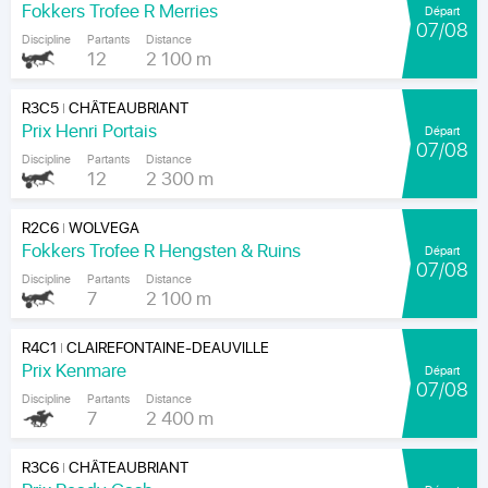
Fokkers Trofee R Merries
Départ
07/08
Discipline
Partants
Distance
12
2 100 m
R3C5
CHÂTEAUBRIANT
|
Prix Henri Portais
Départ
07/08
Discipline
Partants
Distance
12
2 300 m
R2C6
WOLVEGA
|
Fokkers Trofee R Hengsten & Ruins
Départ
07/08
Discipline
Partants
Distance
7
2 100 m
R4C1
CLAIREFONTAINE-DEAUVILLE
|
Prix Kenmare
Départ
07/08
Discipline
Partants
Distance
7
2 400 m
R3C6
CHÂTEAUBRIANT
|