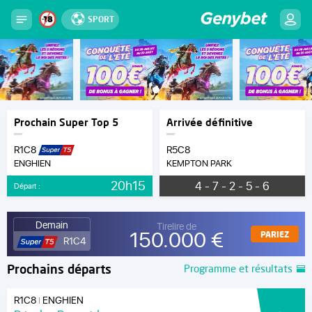
SPORT
Prochain Super Top 5
Arrivée définitive
R1C8
R5C8
ENGHIEN
KEMPTON PARK
20h15
4 - 7 - 2 - 5 - 6
Départ :
Demain
Tirelire de
150.000 €
PARIEZ
R1C4
Prochains départs
Programme et résultats
R1C8
ENGHIEN
|