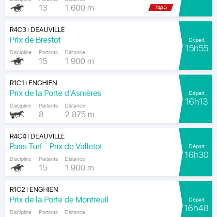
13
1 600 m
R4C3
DEAUVILLE
|
Prix de Brestot
Départ
15h55
Discipline
Partants
Distance
15
1 900 m
R1C1
ENGHIEN
|
Prix de la Porte d'Asnières
Départ
16h13
Discipline
Partants
Distance
8
2 875 m
R4C4
DEAUVILLE
|
Paris Turf - Prix de Valletot
Départ
16h30
Discipline
Partants
Distance
15
1 900 m
R1C2
ENGHIEN
|
Prix de la Porte de Montreuil
Départ
16h48
Discipline
Partants
Distance