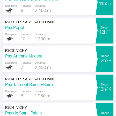
11h55
Discipline
Partants
Distance
8
2 400 m
R2C3
LES SABLES-D'OLONNE
|
Prix Popof
Départ
12h11
Discipline
Partants
Distance
10
1 200 m
R3C3
VICHY
|
Prix Antoine Nucera
Départ
12h28
Discipline
Partants
Distance
7
2 400 m
R2C4
LES SABLES-D'OLONNE
|
Prix Talmont Saint-Hilaire
Départ
12h44
Discipline
Partants
Distance
8
1 950 m
R3C4
VICHY
|
Prix de Saint-Palais
Départ