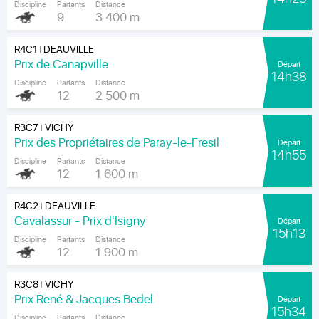
Discipline
Partants
Distance
9
3 400 m
R4C1
DEAUVILLE
|
Prix de Canapville
Départ
14h38
Discipline
Partants
Distance
12
2 500 m
R3C7
VICHY
|
Prix des Propriétaires de Paray-le-Fresil
Départ
14h55
Discipline
Partants
Distance
12
1 600 m
R4C2
DEAUVILLE
|
Cavalassur - Prix d'Isigny
Départ
15h13
Discipline
Partants
Distance
12
1 900 m
R3C8
VICHY
|
Prix René & Jacques Bedel
Départ
15h34
Discipline
Partants
Distance