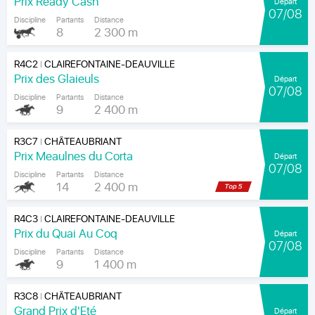
Prix Ready Cash
Départ
07/08
Discipline
Partants
Distance
8
2 300 m
R4C2
CLAIREFONTAINE-DEAUVILLE
|
Prix des Glaieuls
Départ
07/08
Discipline
Partants
Distance
9
2 400 m
R3C7
CHÂTEAUBRIANT
|
Prix Meaulnes du Corta
Départ
07/08
Discipline
Partants
Distance
14
2 400 m
R4C3
CLAIREFONTAINE-DEAUVILLE
|
Prix du Quai Au Coq
Départ
07/08
Discipline
Partants
Distance
9
1 400 m
R3C8
CHÂTEAUBRIANT
|
Grand Prix d'Eté
Départ