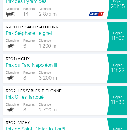
Prix des Pyramides
Départ
20h15
Discipline
Partants
Distance
14
2 875 m
R2C1
LES SABLES-D'OLONNE
|
Prix Stéphane Leignel
Départ
11h06
Discipline
Partants
Distance
6
1 200 m
R3C1
VICHY
|
Prix du Parc Napoléon III
Départ
11h22
Discipline
Partants
Distance
8
3 200 m
R2C2
LES SABLES-D'OLONNE
|
Prix Gilles Tartoué
Départ
11h38
Discipline
Partants
Distance
8
2 700 m
R3C2
VICHY
|
Prix de Saint-Didier-la-Forêt
Départ