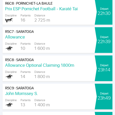
R6C8
PORNICHET-LA BAULE
|
Prix ESP Pornichet Football - Karaté Taï
Départ
22h30
Discipline
Partants
Distance
16
2 725 m
R5C7
SARATOGA
|
Allowance
Départ
22h39
Discipline
Partants
Distance
10
1 600 m
R5C8
SARATOGA
|
Allowance Optional Claiming 1800m
Départ
23h14
Discipline
Partants
Distance
14
1 800 m
R5C9
SARATOGA
|
John Morrissey S.
Départ
23h49
Discipline
Partants
Distance
13
1 400 m