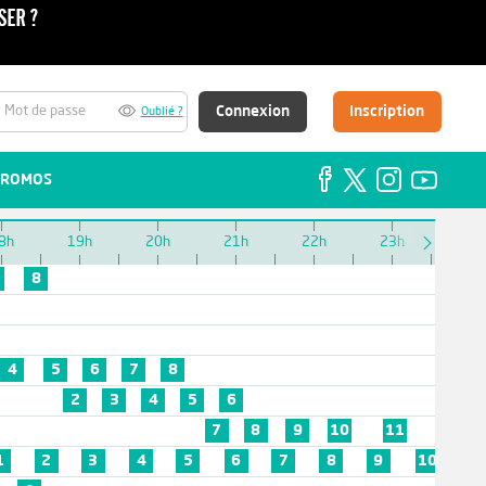
Connexion
Inscription
Oublié ?
ROMOS
8h
19h
20h
21h
22h
23h
00h
8
4
5
6
7
8
2
3
4
5
6
7
8
9
10
11
1
2
3
4
5
6
7
8
9
10
1