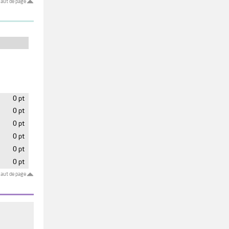
aut de page
0 pt
0 pt
0 pt
0 pt
0 pt
0 pt
aut de page