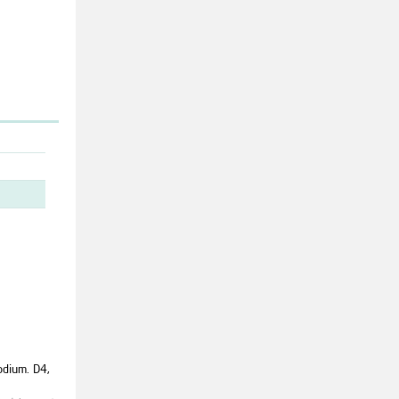
odium. D4,