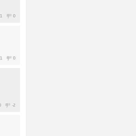
1
0
1
0
0
-2