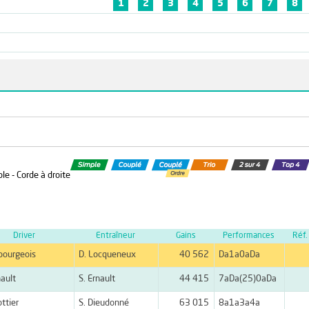
1
2
3
4
5
6
7
8
le - Corde à droite
Driver
Entraîneur
Gains
Performances
Réf.
bourgeois
D. Locqueneux
40 562
Da1a0aDa
nault
S. Ernault
44 415
7aDa(25)0aDa
ttier
S. Dieudonné
63 015
8a1a3a4a