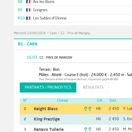
R8
Aix-les-Bains
R9
Graignes
R10
Les Sables-d'Olonne
Mercredi 10/06/2026
>
Caen
>
C2 - Prix de Marigny
R1 - CAEN
16:03
C2 - PRIX DE MARIGNY
Terrain : Bon
Mâles - Attelé - Course E (trot) - 24,000 € - 2,450 m - Sab
Pour chevaux entiers et hongres de 6 ans, n'ayant pas gagné 85.000.
PARTANTS / PRONOSTICS
RÉSULTATS
N°
Cheval
S/A
Dist.

Keight Bless
H6
2 450
Y. Le
1
King Prestige
H6
2 450
S. Er
2

Kenavo Tuilerie
H6
2 450
M. Mo
3