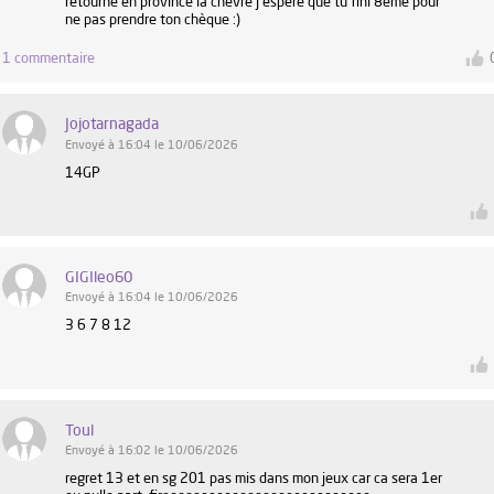
retourne en province la chèvre j'espère que tu fini 8eme pour
ne pas prendre ton chèque :)
1 commentaire
Jojotarnagada
Envoyé à 16:04 le 10/06/2026
14GP
GIGIleo60
Envoyé à 16:04 le 10/06/2026
3 6 7 8 12
Toul
Envoyé à 16:02 le 10/06/2026
regret 13 et en sg 201 pas mis dans mon jeux car ca sera 1er