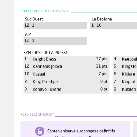
SÉLECTIONS DE NOS CONFRÈRES
Sud Ouest
La Dépêche
12 1
1 10
AIP
12 1
SYNTHÈSE DE LA PRESSE
1
Keight Bless
37 pts
4
Keepsa
12
Kannabis Jeloca
31 pts
5
Kingsto
10
Kazaal
7 pts
6
Kildare
2
King Prestige
0 pt
7
King of
3
Kenavo Tuilerie
0 pt
8
Kusaeri
REAGISSEZ EN DIRECT
Contenu réservé aux comptes définitifs