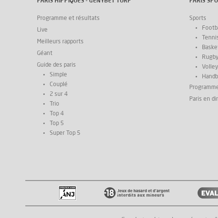
PARIS HIPPIQUES - GENYBET TURF
PARIS SPO
Programme et résultats
Sports
Footba
Live
Tenni
Meilleurs rapports
Basket
Géant
Rugb
Guide des paris
Volley
Simple
Handb
Couplé
Programm
2 sur 4
Paris en di
Trio
Top 4
Top 5
Super Top 5