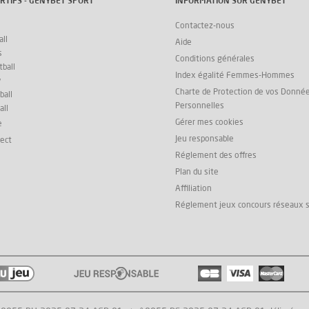
RTIFS - GENYBET SPORT
INFORMATION SUR GENYBET
Contactez-nous
ll
Aide
s
Conditions générales
ball
Index égalité Femmes-Hommes
y
Charte de Protection de vos Donné
ball
Personnelles
all
Gérer mes cookies
e
Jeu responsable
rect
Réglement des offres
Plan du site
Affiliation
Réglement jeux concours réseaux 