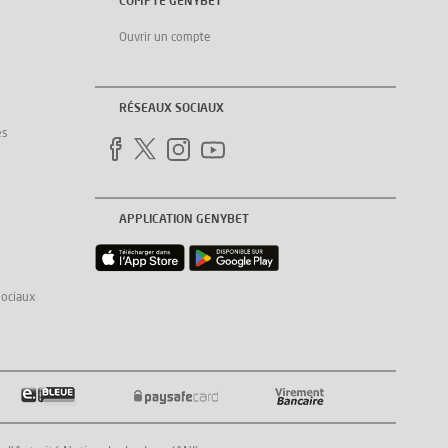
COMPTE GENYBET
Ouvrir un compte
RÉSEAUX SOCIAUX
es
APPLICATION GENYBET
sociaux