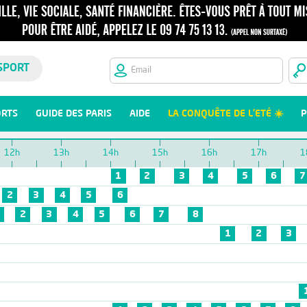
SPORT
ORTS
GUIDE DES PARIS
AIDE
LA CONQUÊTE DE L'ETÉ ☀️
P
12h
13h
14h
15h
16h
17h
1
1
2
3
4
5
6
7
2
3
4
5
6
2
3
4
5
6
7
8
1
2
3