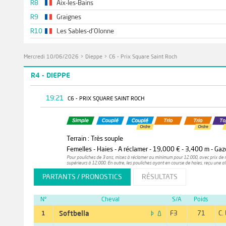
R8
Aix-les-Bains
R9
Graignes
R10
Les Sables-d'Olonne
Mercredi 10/06/2026
>
Dieppe
>
C6 - Prix Square Saint Roch
R4 - DIEPPE
19:21
C6 - PRIX SQUARE SAINT ROCH
Terrain : Très souple
Femelles - Haies - A réclamer - 19,000 € - 3,400 m - Gazo
Pour pouliches de 3 ans, mises à réclamer au minimum pour 12.000, avec prix de ré
supérieurs à 12.000. En outre, les pouliches ayant en course de haies, reçu une al
PARTANTS / PRONOSTICS
RÉSULTATS
N°
Cheval
S/A
Poids


Softbella
F3
71
C.
1