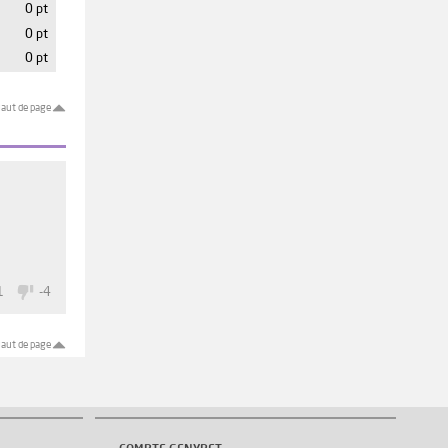
0 pt
0 pt
0 pt
aut de page
1
-4
aut de page