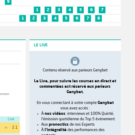
9
1
2
3
4
5
6
7
1
2
3
4
5
6
7
8
LE LIVE
Contenu réservé aux parieurs Genybet
Le Live, pour suivre les courses en direct et
commentées est réservé aux parieurs
Genybet.
lamation
En vous connectant à votre compte
Genybet
vous avez accès :
À
nos vidéos
: interviews et 100% Quinté,
l'émission quotidienne du Top 5 évènement
Live
Aux
pronostics
de nos Experts
2.1
À
l'intégralité
des performances des