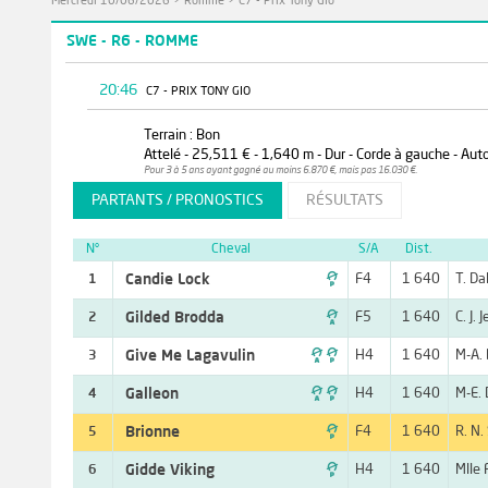
Mercredi 10/06/2026
>
Romme
>
C7 - Prix Tony Gio
SWE - R6 - ROMME
20:46
C7 - PRIX TONY GIO
Terrain : Bon
Attelé - 25,511 € - 1,640 m - Dur - Corde à gauche - Aut
Pour 3 à 5 ans ayant gagné au moins 6.870 €, mais pas 16.030 €.
PARTANTS / PRONOSTICS
RÉSULTATS
N°
Cheval
S/A
Dist.

Candie Lock
F4
1 640
T. Da
1

Gilded Brodda
F5
1 640
C. J. 
2

Give Me Lagavulin
H4
1 640
M-A. 
3

Galleon
H4
1 640
M-E. 
4

Brionne
F4
1 640
R. N.
5

Gidde Viking
H4
1 640
Mlle 
6