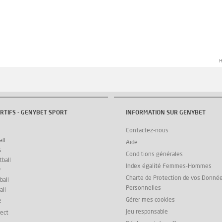
H
RTIFS - GENYBET SPORT
INFORMATION SUR GENYBET
Contactez-nous
ll
Aide
s
Conditions générales
ball
Index égalité Femmes-Hommes
y
Charte de Protection de vos Donné
ball
Personnelles
all
Gérer mes cookies
e
Jeu responsable
rect