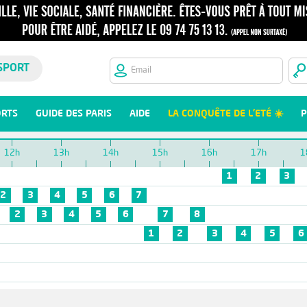
SPORT
ORTS
GUIDE DES PARIS
AIDE
LA CONQUÊTE DE L'ETÉ ☀️
P
12h
13h
14h
15h
16h
17h
1
1
2
3
2
3
4
5
6
7
2
3
4
5
6
7
8
1
2
3
4
5
6