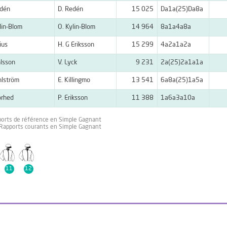
edén
D. Redén
15 025
Da1a(25)Da8a
lin-Blom
O. Kylin-Blom
14 964
8a1a4a8a
ius
H. G Eriksson
15 299
4a2a1a2a
lsson
V. Lyck
9 231
2a(25)2a1a1a
hlström
E. Killingmo
13 541
6a8a(25)1a5a
orhed
P. Eriksson
11 388
1a6a3a10a
ports de référence en Simple Gagnant
 Rapports courants en Simple Gagnant
11
12