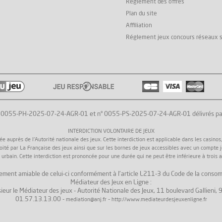
Réglement des offres
Plan du site
Affiliation
Réglement jeux concours réseaux 
° 0055-PH-2025-07-24-AGR-01 et n° 0055-PS-2025-07-24-AGR-01 délivrés par l'
INTERDICTION VOLONTAIRE DE JEUX
uprès de l'Autorité nationale des jeux. Cette interdiction est applicable dans les casinos, da
loité par La Française des jeux ainsi que sur les bornes de jeux accessibles avec un compte 
 urbain. Cette interdiction est prononcée pour une durée qui ne peut être inférieure à trois a
 règlement amiable de celui-ci conformément à l'article L211-3 du Code de la consom
Médiateur des Jeux en Ligne :
ieur le Médiateur des jeux - Autorité Nationale des Jeux, 11 boulevard Gallieni
01.57.13.13.00 -
-
mediation@anj.fr
http://www.mediateurdesjeuxenligne.fr