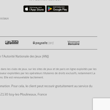
sociaux
Autorité Nationale des Jeux (ANJ)
ns les clubs de jeux, sur les sites de jeux et de paris en ligne exploités par les
joueur exploitées par les opérateurs titulaires de droits exclusifs, notamment La
ns. Elle est renouvelable tacitement.
mation. Pour cela, le client peut recourir gratuitement au service du
, 92130 Issy-les-Moulineaux, France