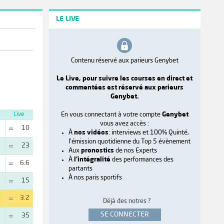
LE LIVE
Contenu réservé aux parieurs Genybet
Le Live, pour suivre les courses en direct et
commentées est réservé aux parieurs
Genybet.
En vous connectant à votre compte
Genybet
Live
vous avez accès :
10
À
nos vidéos
: interviews et 100% Quinté,
l'émission quotidienne du Top 5 évènement
23
Aux
pronostics
de nos Experts
À
l'intégralité
des performances des
6.6
partants
À nos paris sportifs
15
3.2
Déjà des notres ?
SE CONNECTER
35