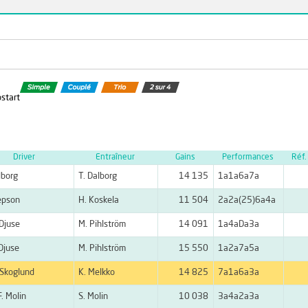
ostart
Driver
Entraîneur
Gains
Performances
Réf.
lborg
T. Dalborg
14 135
1a1a6a7a
Jepson
H. Koskela
11 504
2a2a(25)6a4a
Djuse
M. Pihlström
14 091
1a4aDa3a
Djuse
M. Pihlström
15 550
1a2a7a5a
 Skoglund
K. Melkko
14 825
7a1a6a3a
F. Molin
S. Molin
10 038
3a4a2a3a