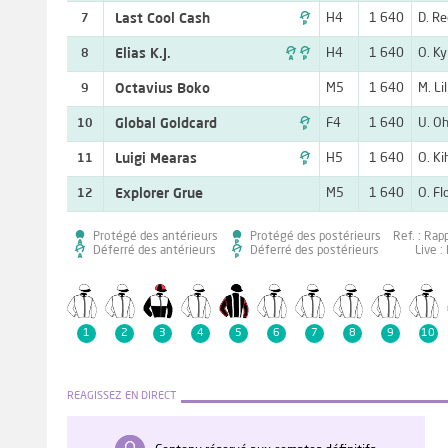

Last Cool Cash
H4
1 640
D. R
7

Elias K.J.
H4
1 640
O. Ky
8
Octavius Boko
M5
1 640
M. Lil
9

Global Goldcard
F4
1 640
U. Oh
10

Luigi Mearas
H5
1 640
Ö. Ki
11
Explorer Grue
M5
1 640
O. Fl
12
Protégé des antérieurs
Protégé des postérieurs
Ref. : Rap
Déferré des antérieurs
Déferré des postérieurs
Live :
1
2
3
4
5
6
7
8
9
10
REAGISSEZ EN DIRECT