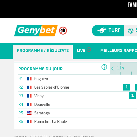
TURF
PROGRAMME / RÉSULTATS
LIVE
MEILLEURS RAPP
11h
PROGRAMME DU JOUR
R1
Enghien
1
R2
Les Sables-d'Olonne
1
R3
Vichy
R4
Deauville
R5
Saratoga
R6
Pornichet-La Baule