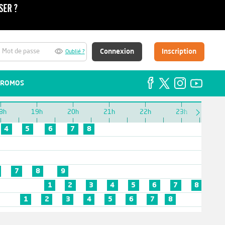
Connexion
Inscription
Oublié ?
ROMOS
8h
19h
20h
21h
22h
23h
00h
4
5
6
7
8
7
8
9
1
2
3
4
5
6
7
8
9
1
2
3
4
5
6
7
8