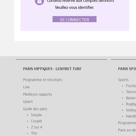
Contenu réservé aux comptes définitifs
Veuillez vous identifier.
SE CONNECTER
PARIS HIPPIQUES - GENYBET TURF
PARIS SPO
Programme et résultats
Sports
Footba
Live
Tenni
Meilleurs rapports
Basket
Géant
Rugb
Guide des paris
Volley
Simple
Handb
Couplé
Programm
2 sur 4
Paris en di
Trio