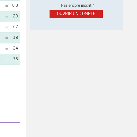
Pas encore inscrit ?
6.0
OUVRIR UN COMPTE
23
7.7
18
24
76