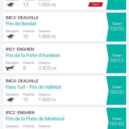
13
1 600 m
R4C3
DEAUVILLE
|
Prix de Brestot
Départ
15h55
Discipline
Partants
Distance
15
1 900 m
R1C1
ENGHIEN
|
Prix de la Porte d'Asnières
Départ
16h13
Discipline
Partants
Distance
8
2 875 m
R4C4
DEAUVILLE
|
Paris Turf - Prix de Valletot
Départ
16h30
Discipline
Partants
Distance
15
1 900 m
R1C2
ENGHIEN
|
Prix de la Porte de Montreuil
Départ
16h48
Discipline
Partants
Distance