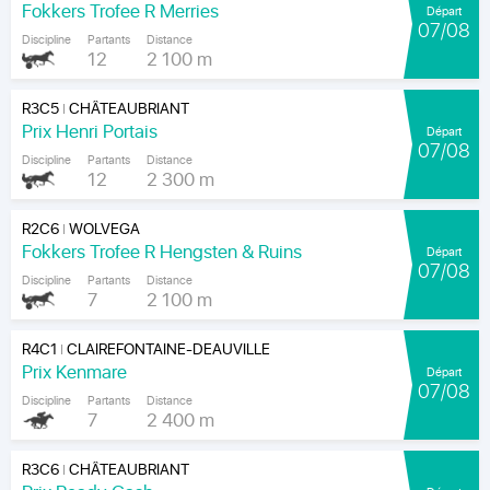
Fokkers Trofee R Merries
Départ
07/08
Discipline
Partants
Distance
12
2 100 m
R3C5
CHÂTEAUBRIANT
|
Prix Henri Portais
Départ
07/08
Discipline
Partants
Distance
12
2 300 m
R2C6
WOLVEGA
|
Fokkers Trofee R Hengsten & Ruins
Départ
07/08
Discipline
Partants
Distance
7
2 100 m
R4C1
CLAIREFONTAINE-DEAUVILLE
|
Prix Kenmare
Départ
07/08
Discipline
Partants
Distance
7
2 400 m
R3C6
CHÂTEAUBRIANT
|