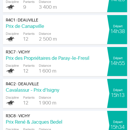
Discipline
Partants
Distance
9
3 400 m
R4C1
DEAUVILLE
|
Prix de Canapville
Départ
14h38
Discipline
Partants
Distance
12
2 500 m
R3C7
VICHY
|
Prix des Propriétaires de Paray-le-Fresil
Départ
14h55
Discipline
Partants
Distance
12
1 600 m
R4C2
DEAUVILLE
|
Cavalassur - Prix d'Isigny
Départ
15h13
Discipline
Partants
Distance
12
1 900 m
R3C8
VICHY
|
Prix René & Jacques Bedel
Départ
15h34
Discipline
Partants
Distance