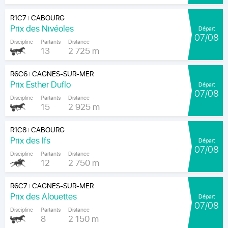
R1C7
CABOURG
|
Prix des Nivéoles
Départ
07/08
Discipline
Partants
Distance
13
2 725 m
R6C6
CAGNES-SUR-MER
|
Prix Esther Duflo
Départ
07/08
Discipline
Partants
Distance
15
2 925 m
R1C8
CABOURG
|
Prix des Ifs
Départ
07/08
Discipline
Partants
Distance
12
2 750 m
R6C7
CAGNES-SUR-MER
|
Prix des Alouettes
Départ
07/08
Discipline
Partants
Distance
8
2 150 m