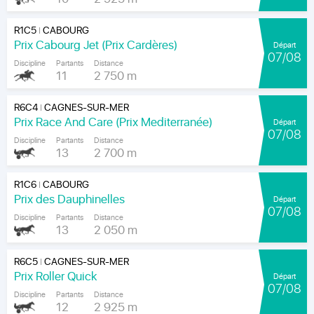
R1C5
CABOURG
|
Prix Cabourg Jet (Prix Cardères)
Départ
07/08
Discipline
Partants
Distance
11
2 750 m
R6C4
CAGNES-SUR-MER
|
Prix Race And Care (Prix Mediterranée)
Départ
07/08
Discipline
Partants
Distance
13
2 700 m
R1C6
CABOURG
|
Prix des Dauphinelles
Départ
07/08
Discipline
Partants
Distance
13
2 050 m
R6C5
CAGNES-SUR-MER
|
Prix Roller Quick
Départ
07/08
Discipline
Partants
Distance
12
2 925 m