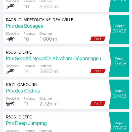
Discipline
Partants
Distance
16
3 400 m
R4C8
CLAIREFONTAINE-DEAUVILLE
|
Prix des Bocages
Départ
07/08
Discipline
Partants
Distance
16
1 800 m
R5C5
DIEPPE
|
Prix Société Nouvelle Abraham Dépannage (Prix Arenice)
Départ
07/08
Discipline
Partants
Distance
14
3 900 m
R1C1
CABOURG
|
Prix des Cèdres
Départ
07/08
Discipline
Partants
Distance
11
2 725 m
R5C6
DIEPPE
|
Prix Deep Jumping
Départ
07/08
Discipline
Partants
Distance