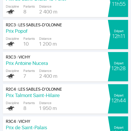
11h55
Discipline
Partants
Distance
8
2 400 m
R2C3
LES SABLES-D'OLONNE
|
Prix Popof
Départ
12h11
Discipline
Partants
Distance
10
1 200 m
R3C3
VICHY
|
Prix Antoine Nucera
Départ
12h28
Discipline
Partants
Distance
7
2 400 m
R2C4
LES SABLES-D'OLONNE
|
Prix Talmont Saint-Hilaire
Départ
12h44
Discipline
Partants
Distance
8
1 950 m
R3C4
VICHY
|
Prix de Saint-Palais
Départ