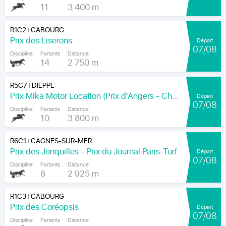
11
3 400 m
R1C2
CABOURG
|
Prix des Liserons
Départ
07/08
Discipline
Partants
Distance
14
2 750 m
R5C7
DIEPPE
|
Prix Mika Motor Location (Prix d'Angers - Chamionnat Paris-Turf des Apprentis-Jeunes-Jockeys)
Départ
07/08
Discipline
Partants
Distance
10
3 800 m
R6C1
CAGNES-SUR-MER
|
Prix des Jonquilles - Prix du Journal Paris-Turf
Départ
07/08
Discipline
Partants
Distance
8
2 925 m
R1C3
CABOURG
|
Prix des Coréopsis
Départ
07/08
Discipline
Partants
Distance