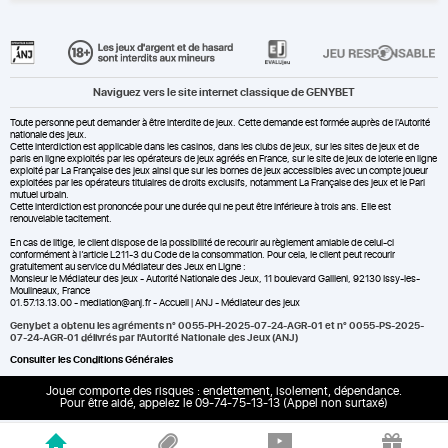
Naviguez vers le site internet classique de GENYBET
Toute personne peut demander à être interdite de jeux. Cette demande est formée auprès de l'Autorité
nationale des jeux.
Cette interdiction est applicable dans les casinos, dans les clubs de jeux, sur les sites de jeux et de
paris en ligne exploités par les opérateurs de jeux agréés en France, sur le site de jeux de loterie en ligne
exploité par La Française des jeux ainsi que sur les bornes de jeux accessibles avec un compte joueur
exploitées par les opérateurs titulaires de droits exclusifs, notamment La Française des jeux et le Pari
mutuel urbain.
Cette interdiction est prononcée pour une durée qui ne peut être inférieure à trois ans. Elle est
renouvelable tacitement.
En cas de litige, le client dispose de la possibilité de recourir au règlement amiable de celui-ci
conformément à l’article L211-3 du Code de la consommation. Pour cela, le client peut recourir
gratuitement au service du Médiateur des Jeux en Ligne :
Monsieur le Médiateur des jeux - Autorité Nationale des Jeux, 11 boulevard Gallieni, 92130 Issy-les-
Moulineaux, France
01.57.13.13.00 - mediation@anj.fr -
Accueil | ANJ - Médiateur des jeux
Genybet a obtenu les agréments n° 0055-PH-2025-07-24-AGR-01 et n° 0055-PS-2025-
07-24-AGR-01 délivrés par l'Autorité Nationale des Jeux (ANJ)
Consulter les Conditions Générales
Jouer comporte des risques : endettement, isolement, dépendance.
Pour être aidé, appelez le 09-74-75-13-13 (Appel non surtaxé)