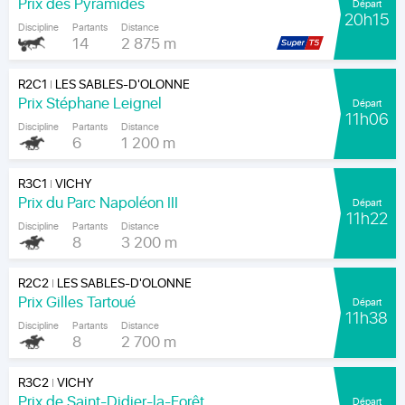
Prix des Pyramides
Départ
20h15
Discipline
Partants
Distance
14
2 875 m
R2C1
LES SABLES-D'OLONNE
|
Prix Stéphane Leignel
Départ
11h06
Discipline
Partants
Distance
6
1 200 m
R3C1
VICHY
|
Prix du Parc Napoléon III
Départ
11h22
Discipline
Partants
Distance
8
3 200 m
R2C2
LES SABLES-D'OLONNE
|
Prix Gilles Tartoué
Départ
11h38
Discipline
Partants
Distance
8
2 700 m
R3C2
VICHY
|
Prix de Saint-Didier-la-Forêt
Départ