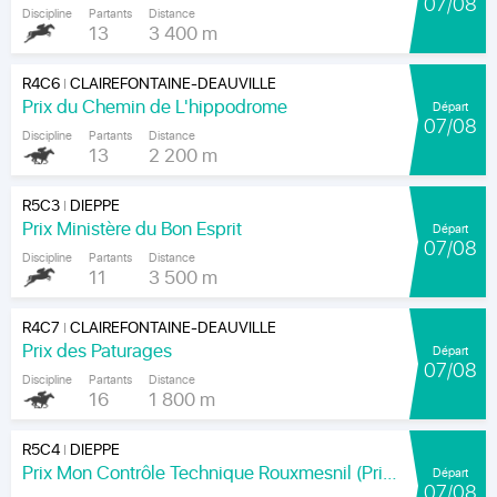
07/08
Discipline
Partants
Distance
13
3 400 m
R4C6
CLAIREFONTAINE-DEAUVILLE
|
Prix du Chemin de L'hippodrome
Départ
07/08
Discipline
Partants
Distance
13
2 200 m
R5C3
DIEPPE
|
Prix Ministère du Bon Esprit
Départ
07/08
Discipline
Partants
Distance
11
3 500 m
R4C7
CLAIREFONTAINE-DEAUVILLE
|
Prix des Paturages
Départ
07/08
Discipline
Partants
Distance
16
1 800 m
R5C4
DIEPPE
|
Prix Mon Contrôle Technique Rouxmesnil (Prix Jean de la Rochefoucauld)
Départ
07/08