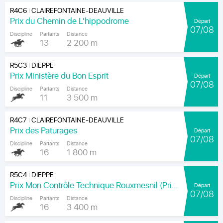
R4C6
CLAIREFONTAINE-DEAUVILLE
|
Prix du Chemin de L'hippodrome
Départ
07/08
Discipline
Partants
Distance
13
2 200 m
R5C3
DIEPPE
|
Prix Ministère du Bon Esprit
Départ
07/08
Discipline
Partants
Distance
11
3 500 m
R4C7
CLAIREFONTAINE-DEAUVILLE
|
Prix des Paturages
Départ
07/08
Discipline
Partants
Distance
16
1 800 m
R5C4
DIEPPE
|
Prix Mon Contrôle Technique Rouxmesnil (Prix Jean de la Rochefoucauld)
Départ
07/08
Discipline
Partants
Distance
16
3 400 m