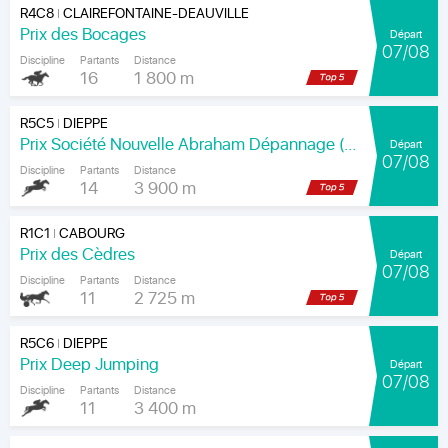
R4C8
CLAIREFONTAINE-DEAUVILLE
|
Prix des Bocages
Départ
07/08
Discipline
Partants
Distance
16
1 800 m
R5C5
DIEPPE
|
Prix Société Nouvelle Abraham Dépannage (Prix Arenice)
Départ
07/08
Discipline
Partants
Distance
14
3 900 m
R1C1
CABOURG
|
Prix des Cèdres
Départ
07/08
Discipline
Partants
Distance
11
2 725 m
R5C6
DIEPPE
|
Prix Deep Jumping
Départ
07/08
Discipline
Partants
Distance
11
3 400 m