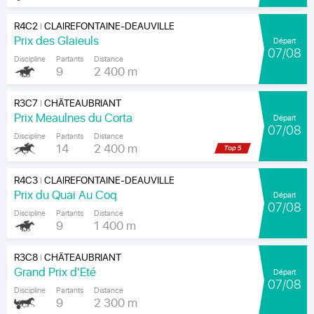
R4C2
CLAIREFONTAINE-DEAUVILLE
|
Prix des Glaieuls
Départ
07/08
Discipline
Partants
Distance
9
2 400 m
R3C7
CHÂTEAUBRIANT
|
Prix Meaulnes du Corta
Départ
07/08
Discipline
Partants
Distance
14
2 400 m
R4C3
CLAIREFONTAINE-DEAUVILLE
|
Prix du Quai Au Coq
Départ
07/08
Discipline
Partants
Distance
9
1 400 m
R3C8
CHÂTEAUBRIANT
|
Grand Prix d'Eté
Départ
07/08
Discipline
Partants
Distance
9
2 300 m