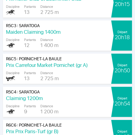
20h15
Discipline
Partants
Distance
13
2 725 m
R5C3
SARATOGA
|
Maiden Claiming 1400m
Départ
20h18
Discipline
Partants
Distance
12
1 400 m
R6C5
PORNICHET-LA BAULE
|
Prix Carrefour Market Pornichet (gr A)
Départ
20h50
Discipline
Partants
Distance
13
2 725 m
R5C4
SARATOGA
|
Claiming 1200m
Départ
20h54
Discipline
Partants
Distance
9
1 200 m
R6C6
PORNICHET-LA BAULE
|
Prix Prix Paris-Turf (gr B)
Départ