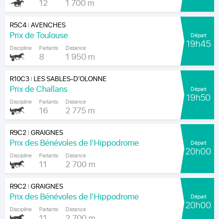
12
1 700 m
R5C4
AVENCHES
|
Prix de Toulouse
Départ
19h45
Discipline
Partants
Distance
8
1 950 m
R10C3
LES SABLES-D'OLONNE
|
Prix de Challans
Départ
19h50
Discipline
Partants
Distance
16
2 775 m
R9C2
GRAIGNES
|
Prix des Bénévoles de l'Hippodrome
Départ
20h00
Discipline
Partants
Distance
11
2 700 m
R9C2
GRAIGNES
|
Prix des Bénévoles de l'Hippodrome
Départ
20h00
Discipline
Partants
Distance
11
2 700 m