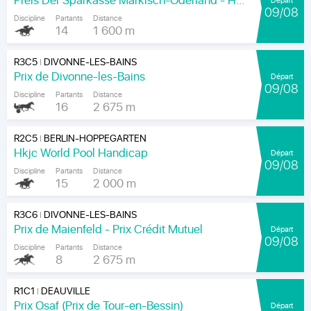
Preis Der Sparkasse Märkisch-Oderland - Hkjc World Pool Trophy
Départ
09/08
Discipline
Partants
Distance
14
1 600 m
R3C5
DIVONNE-LES-BAINS
|
Prix de Divonne-les-Bains
Départ
09/08
Discipline
Partants
Distance
16
2 675 m
R2C5
BERLIN-HOPPEGARTEN
|
Hkjc World Pool Handicap
Départ
09/08
Discipline
Partants
Distance
15
2 000 m
R3C6
DIVONNE-LES-BAINS
|
Prix de Maienfeld - Prix Crédit Mutuel
Départ
09/08
Discipline
Partants
Distance
8
2 675 m
R1C1
DEAUVILLE
|
Prix Osaf (Prix de Tour-en-Bessin)
Départ