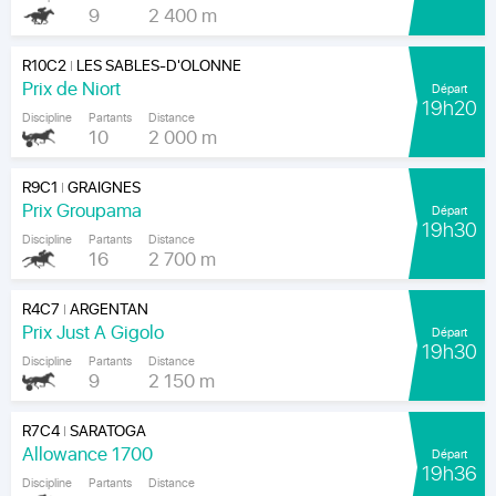
9
2 400 m
R10C2
LES SABLES-D'OLONNE
|
Prix de Niort
Départ
19h20
Discipline
Partants
Distance
10
2 000 m
R9C1
GRAIGNES
|
Prix Groupama
Départ
19h30
Discipline
Partants
Distance
16
2 700 m
R4C7
ARGENTAN
|
Prix Just A Gigolo
Départ
19h30
Discipline
Partants
Distance
9
2 150 m
R7C4
SARATOGA
|
Allowance 1700
Départ
19h36
Discipline
Partants
Distance