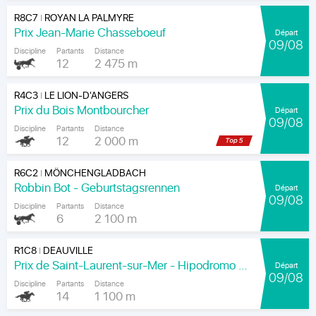
R8C7
ROYAN LA PALMYRE
|
Prix Jean-Marie Chasseboeuf
Départ
09/08
Discipline
Partants
Distance
12
2 475 m
R4C3
LE LION-D'ANGERS
|
Prix du Bois Montbourcher
Départ
09/08
Discipline
Partants
Distance
12
2 000 m
R6C2
MÖNCHENGLADBACH
|
Robbin Bot - Geburtstagsrennen
Départ
09/08
Discipline
Partants
Distance
6
2 100 m
R1C8
DEAUVILLE
|
Prix de Saint-Laurent-sur-Mer - Hipodromo de Maronas
Départ
09/08
Discipline
Partants
Distance
14
1 100 m