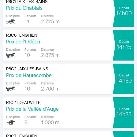
R8C1
AIX-LES-BAINS
|
Prix du Chablais
Départ
14h00
Discipline
Partants
Distance
11
2 725 m
R3C6
ENGHIEN
|
Prix de l'Odéon
Départ
14h15
Discipline
Partants
Distance
10
2 875 m
R8C2
AIX-LES-BAINS
|
Prix de Hautecombe
Départ
14h30
Discipline
Partants
Distance
16
2 700 m
R1C2
DEAUVILLE
|
Prix de la Vallée d'Auge
Départ
14h33
Discipline
Partants
Distance
8
1 000 m
R3C7
ENGHIEN
|