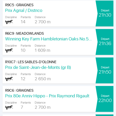
R9C5
GRAIGNES
|
Prix Agrial / Districo
Départ
21h30
Discipline
Partants
Distance
14
2 700 m
R6C9
MEADOWLANDS
|
Winning Key Farm Hambletonian Oaks No.56 - Final
Départ
21h36
Discipline
Partants
Distance
10
1 609 m
R10C7
LES SABLES-D'OLONNE
|
Prix de Saint-Jean-de-Monts (gr B)
Départ
21h50
Discipline
Partants
Distance
12
2 650 m
R9C6
GRAIGNES
|
Prix 80e Anniv Hippo - Prix Raymond Rigault
Départ
22h00
Discipline
Partants
Distance
7
2 700 m