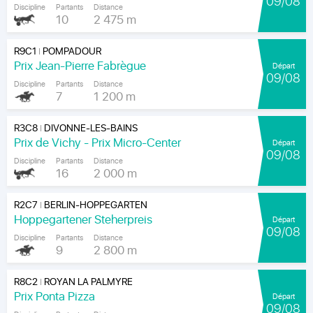
09/08
Discipline
Partants
Distance
10
2 475 m
R9C1
POMPADOUR
|
Prix Jean-Pierre Fabrègue
Départ
09/08
Discipline
Partants
Distance
7
1 200 m
R3C8
DIVONNE-LES-BAINS
|
Prix de Vichy - Prix Micro-Center
Départ
09/08
Discipline
Partants
Distance
16
2 000 m
R2C7
BERLIN-HOPPEGARTEN
|
Hoppegartener Steherpreis
Départ
09/08
Discipline
Partants
Distance
9
2 800 m
R8C2
ROYAN LA PALMYRE
|
Prix Ponta Pizza
Départ
09/08