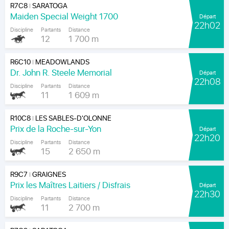
R7C8
SARATOGA
|
Maiden Special Weight 1700
Départ
22h02
Discipline
Partants
Distance
12
1 700 m
R6C10
MEADOWLANDS
|
Dr. John R. Steele Memorial
Départ
22h08
Discipline
Partants
Distance
11
1 609 m
R10C8
LES SABLES-D'OLONNE
|
Prix de la Roche-sur-Yon
Départ
22h20
Discipline
Partants
Distance
15
2 650 m
R9C7
GRAIGNES
|
Prix les Maîtres Laitiers / Disfrais
Départ
22h30
Discipline
Partants
Distance
11
2 700 m