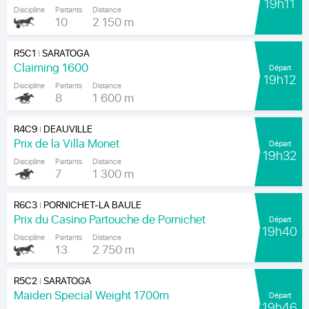
19h11
Discipline
Partants
Distance
10
2 150 m
R5C1
SARATOGA
|
Claiming 1600
Départ
19h12
Discipline
Partants
Distance
8
1 600 m
R4C9
DEAUVILLE
|
Prix de la Villa Monet
Départ
19h32
Discipline
Partants
Distance
7
1 300 m
R6C3
PORNICHET-LA BAULE
|
Prix du Casino Partouche de Pornichet
Départ
19h40
Discipline
Partants
Distance
13
2 750 m
R5C2
SARATOGA
|
Maiden Special Weight 1700m
Départ
19h46