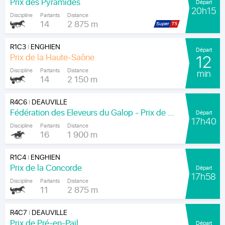
Prix des Pyramides
Départ
20h15
Discipline
Partants
Distance
14
2 875 m
R1C3
ENGHIEN
|
Départ
Prix de la Haute-Saône
12
Discipline
Partants
Distance
min
14
2 150 m
R4C6
DEAUVILLE
|
Fédération des Eleveurs du Galop - Prix de Colletot
Départ
17h40
Discipline
Partants
Distance
16
1 900 m
R1C4
ENGHIEN
|
Prix de la Concorde
Départ
17h58
Discipline
Partants
Distance
11
2 875 m
R4C7
DEAUVILLE
|
Prix de Pré-en-Pail
Départ