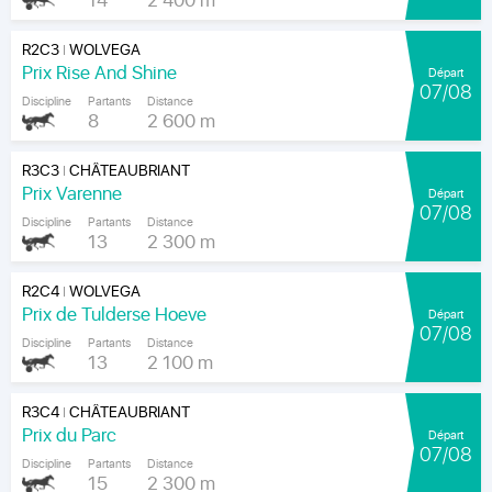
14
2 400 m
R2C3
WOLVEGA
|
Prix Rise And Shine
Départ
07/08
Discipline
Partants
Distance
8
2 600 m
R3C3
CHÂTEAUBRIANT
|
Prix Varenne
Départ
07/08
Discipline
Partants
Distance
13
2 300 m
R2C4
WOLVEGA
|
Prix de Tulderse Hoeve
Départ
07/08
Discipline
Partants
Distance
13
2 100 m
R3C4
CHÂTEAUBRIANT
|
Prix du Parc
Départ
07/08
Discipline
Partants
Distance
15
2 300 m