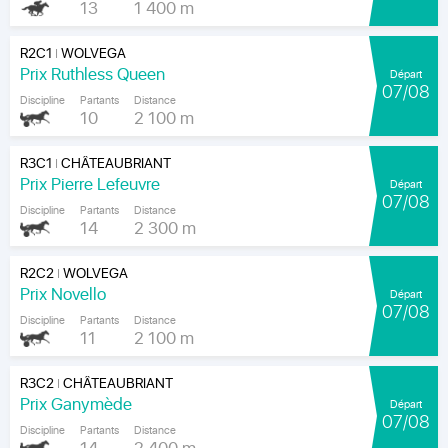
13
1 400 m
R2C1
WOLVEGA
|
Prix Ruthless Queen
Départ
07/08
Discipline
Partants
Distance
10
2 100 m
R3C1
CHÂTEAUBRIANT
|
Prix Pierre Lefeuvre
Départ
07/08
Discipline
Partants
Distance
14
2 300 m
R2C2
WOLVEGA
|
Prix Novello
Départ
07/08
Discipline
Partants
Distance
11
2 100 m
R3C2
CHÂTEAUBRIANT
|
Prix Ganymède
Départ
07/08
Discipline
Partants
Distance