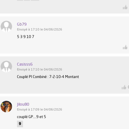
Gb79
Envoyé à 17:10 le 04/06/2026
5 3 9 10 7
Casisss6
Envoyé à 17:10 le 04/06/2026
Couplé Pl Combiné : 7-2-10-4 Montant
Jilou80
Envoyé à 17:09 le 04/06/2026
couplé GP....9 et 5
9