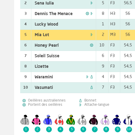

Sena Iulia
5
F3
56,5
2


Dennis The Menace
8
H3
56
3
Lucky Wood
1
H3
56
4

Mia Lot
2
M3
56
5

Honey Pearl
10
F3
54,5
6
Soleil Suisse
6
F3
54,5
7
Lizette
9
F3
54,5
8


Waramini
4
F3
54,5
9

Vasumati
7
F3
54,5
10


Oeillères australiennes
Bonnet


Portent des oeillères
Attache-langue
1
2
3
4
5
6
7
8
9
10