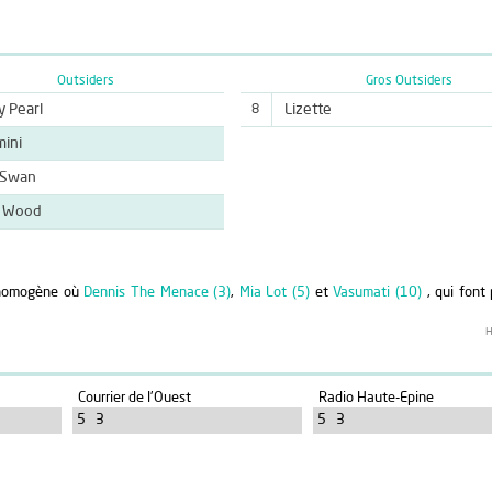
Outsiders
Gros Outsiders
 Pearl
Lizette
8
ini
 Swan
y Wood
t homogène où
Dennis The Menace (3)
,
Mia Lot (5)
et
Vasumati (10)
, qui font
H
Courrier de l'Ouest
Radio Haute-Epine
5 3
5 3