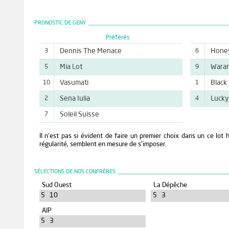
PRONOSTIC DE GENY
Préférés
Dennis The Menace
Honey
3
6
Mia Lot
Waram
5
9
Vasumati
Black
10
1
Sena Iulia
Luck
2
4
Soleil Suisse
7
Il n'est pas si évident de faire un premier choix dans un ce lo
régularité, semblent en mesure de s'imposer.
SÉLECTIONS DE NOS CONFRÈRES
Sud Ouest
La Dépêche
5 10
5 3
AIP
5 3