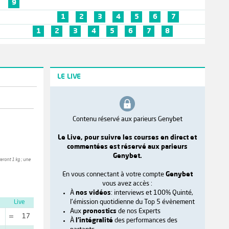
9
1
2
3
4
5
6
7
1
2
3
4
5
6
7
8
LE LIVE
Contenu réservé aux parieurs Genybet
Le Live, pour suivre les courses en direct et
commentées est réservé aux parieurs
Genybet.
eront 1 kg ; une
En vous connectant à votre compte
Genybet
vous avez accès :
À
nos vidéos
: interviews et 100% Quinté,
l'émission quotidienne du Top 5 évènement
Live
Aux
pronostics
de nos Experts
17
À
l'intégralité
des performances des