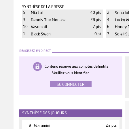
SYNTHÈSE DE LA PRESSE
5
Mia Lot
40 pts
2
Sena Iul
3
Dennis The Menace
28 pts
4
Lucky 
10
Vasumati
7 pts
6
Honey P
1
Black Swan
0 pt
7
Soleil S
REAGISSEZ EN DIRECT
Contenu réservé aux comptes définitifs
Veuillez vous identifier.
SE CONNECTER
SYNTHÈSE DES JOUEURS
9
Waramini
23 pts