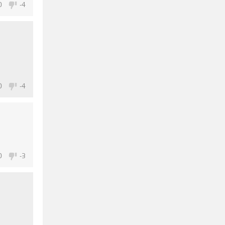
0
-4
0
-4
0
-3