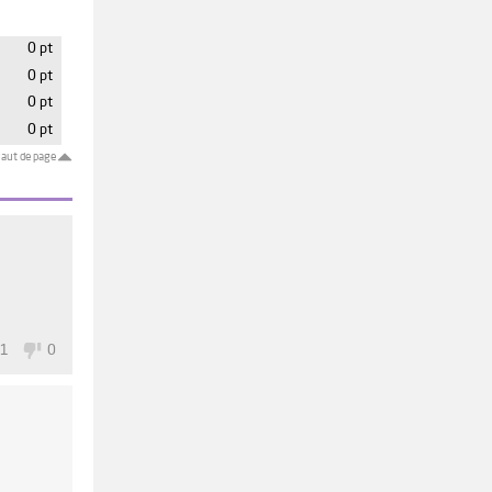
0 pt
0 pt
0 pt
0 pt
aut de page
1
0