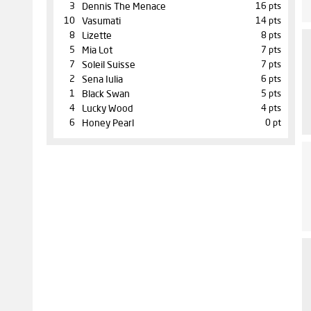
3
Dennis The Menace
16 pts
10
Vasumati
14 pts
8
Lizette
8 pts
5
Mia Lot
7 pts
7
Soleil Suisse
7 pts
2
Sena Iulia
6 pts
1
Black Swan
5 pts
4
Lucky Wood
4 pts
6
Honey Pearl
0 pt