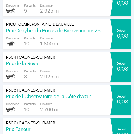
10/08
Discipline
Partants
Distance
9
2 925 m
R1C8
CLAIREFONTAINE-DEAUVILLE
|
Prix Genybet du Bonus de Bienvenue de 250 Euros (Prix Ramsin)
Départ
10/08
Discipline
Partants
Distance
10
1 800 m
R5C4
CAGNES-SUR-MER
|
Prix de la Roya
Départ
10/08
Discipline
Partants
Distance
8
2 925 m
R5C5
CAGNES-SUR-MER
|
Prix de l'Observatoire de la Côte d'Azur
Départ
10/08
Discipline
Partants
Distance
10
2 700 m
R5C6
CAGNES-SUR-MER
|
Prix Faneur
Départ