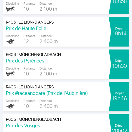
18h58
Discipline
Partants
Distance
10
2 100 m
R4C5
LE LION-D'ANGERS
|
Prix de Haute Folie
Départ
19h14
Discipline
Partants
Distance
12
2 400 m
R6C4
MÖNCHENGLADBACH
|
Prix des Pyrénées
Départ
19h30
Discipline
Partants
Distance
10
2 100 m
R4C6
LE LION-D'ANGERS
|
Prix #raceandcare (Prix de l'Aubinière)
Départ
19h46
Discipline
Partants
Distance
10
2 400 m
R6C5
MÖNCHENGLADBACH
|
Prix des Vosges
Départ
20h02