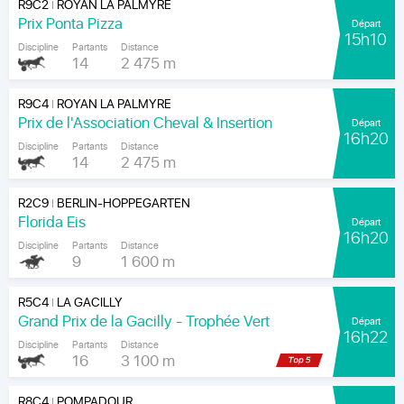
R9C2
ROYAN LA PALMYRE
|
Prix Ponta Pizza
Départ
15h10
Discipline
Partants
Distance
14
2 475 m
R9C4
ROYAN LA PALMYRE
|
Prix de l'Association Cheval & Insertion
Départ
16h20
Discipline
Partants
Distance
14
2 475 m
R2C9
BERLIN-HOPPEGARTEN
|
Florida Eis
Départ
16h20
Discipline
Partants
Distance
9
1 600 m
R5C4
LA GACILLY
|
Grand Prix de la Gacilly - Trophée Vert
Départ
16h22
Discipline
Partants
Distance
16
3 100 m
R8C4
POMPADOUR
|