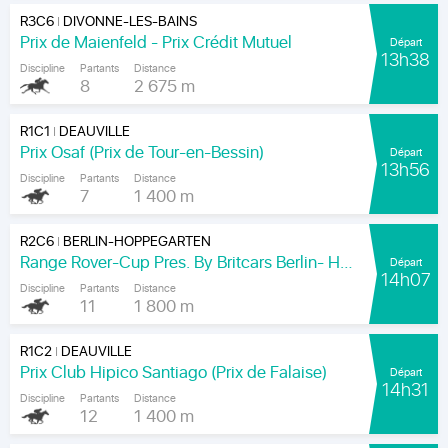
R3C6
DIVONNE-LES-BAINS
|
Prix de Maienfeld - Prix Crédit Mutuel
Départ
13h38
Discipline
Partants
Distance
8
2 675 m
R1C1
DEAUVILLE
|
Prix Osaf (Prix de Tour-en-Bessin)
Départ
13h56
Discipline
Partants
Distance
7
1 400 m
R2C6
BERLIN-HOPPEGARTEN
|
Range Rover-Cup Pres. By Britcars Berlin- Hoppegartener Stutenp.
Départ
14h07
Discipline
Partants
Distance
11
1 800 m
R1C2
DEAUVILLE
|
Prix Club Hipico Santiago (Prix de Falaise)
Départ
14h31
Discipline
Partants
Distance
12
1 400 m