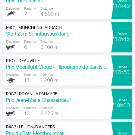
Prix Louis Reillier
Départ
17h40
Discipline
Partants
Distance
7
4 500 m
R6C1
MÖNCHENGLADBACH
|
Start Zum Sonntagsausklang
Départ
17h45
Discipline
Partants
Distance
6
2 100 m
R1C7
DEAUVILLE
|
Prix Moonlight Cloud - Hipodromo de San Isidro
Départ
17h50
Discipline
Partants
Distance
14
1 200 m
R9C7
ROYAN LA PALMYRE
|
Prix Jean-Marie Chasseboeuf
Départ
18h00
Discipline
Partants
Distance
12
2 475 m
R4C3
LE LION-D'ANGERS
|
Prix du Bois Montbourcher
Départ