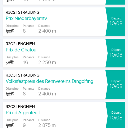
R3C2
STRAUBING
|
Prix Niederbayerntv
Départ
10/08
Discipline
Partants
Distance
8
2 400 m
R2C2
ENGHIEN
|
Prix de Chatou
Départ
10/08
Discipline
Partants
Distance
16
2 250 m
R3C3
STRAUBING
|
Volksfestpreis des Rennvereins Dingolfing
Départ
10/08
Discipline
Partants
Distance
8
2 400 m
R2C3
ENGHIEN
|
Prix d'Argenteuil
Départ
10/08
Discipline
Partants
Distance
9
2 875 m