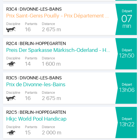
R3C4
DIVONNE-LES-BAINS
|
Départ
Prix Saint-Genis Pouilly - Prix Département Ain
07
Discipline
Partants
Distance
min
16
2 675 m
R2C4
BERLIN-HOPPEGARTEN
|
Preis Der Sparkasse Märkisch-Oderland - Hkjc World Pool Trophy
Départ
12h50
Discipline
Partants
Distance
14
1 600 m
R3C5
DIVONNE-LES-BAINS
|
Prix de Divonne-les-Bains
Départ
13h06
Discipline
Partants
Distance
16
2 675 m
R2C5
BERLIN-HOPPEGARTEN
|
Hkjc World Pool Handicap
Départ
13h22
Discipline
Partants
Distance
15
2 000 m