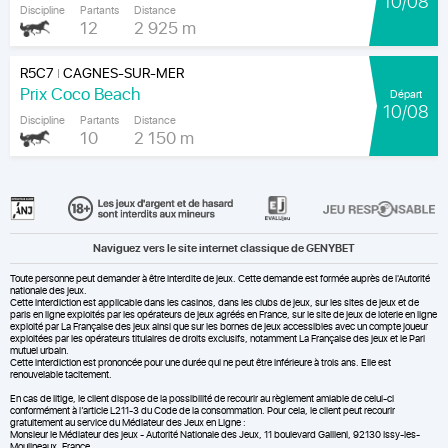
10/08
Discipline
Partants
Distance
12
2 925 m
R5C7
CAGNES-SUR-MER
|
Prix Coco Beach
Départ
10/08
Discipline
Partants
Distance
10
2 150 m
Naviguez vers le site internet classique de GENYBET
Toute personne peut demander à être interdite de jeux. Cette demande est formée auprès de l'Autorité
nationale des jeux.
Cette interdiction est applicable dans les casinos, dans les clubs de jeux, sur les sites de jeux et de
paris en ligne exploités par les opérateurs de jeux agréés en France, sur le site de jeux de loterie en ligne
exploité par La Française des jeux ainsi que sur les bornes de jeux accessibles avec un compte joueur
exploitées par les opérateurs titulaires de droits exclusifs, notamment La Française des jeux et le Pari
mutuel urbain.
Cette interdiction est prononcée pour une durée qui ne peut être inférieure à trois ans. Elle est
renouvelable tacitement.
En cas de litige, le client dispose de la possibilité de recourir au règlement amiable de celui-ci
conformément à l’article L211-3 du Code de la consommation. Pour cela, le client peut recourir
gratuitement au service du Médiateur des Jeux en Ligne :
Monsieur le Médiateur des jeux - Autorité Nationale des Jeux, 11 boulevard Gallieni, 92130 Issy-les-
Moulineaux, France