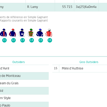
amy
R. Lamy
55 715
3a(25)6aDm4a
ports de référence en Simple Gagnant
 Rapports courants en Simple Gagnant
11
12
13
14
15
16
Outsiders
Gros Outsiders
d'Avril
Mimi d'Authise
15
y de Montceau
eam du Grais
oz
n Style
 Paulo