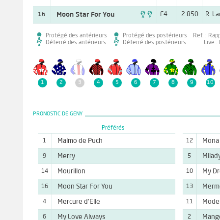

Moon Star For You
F4
2 850
R. L
16
Protégé des antérieurs
Protégé des postérieurs
Ref. : Rap
Déferré des antérieurs
Déferré des postérieurs
Live :
1
2
3
4
5
6
7
8
9
10
PRONOSTIC DE GENY
Préférés
Malmo de Puch
Mona 
1
12
Merry
Milad
9
5
Mourillon
My Dr
14
10
Moon Star For You
Merm
16
13
Mercure d'Elle
Moder
4
11
My Love Always
Mango
6
2