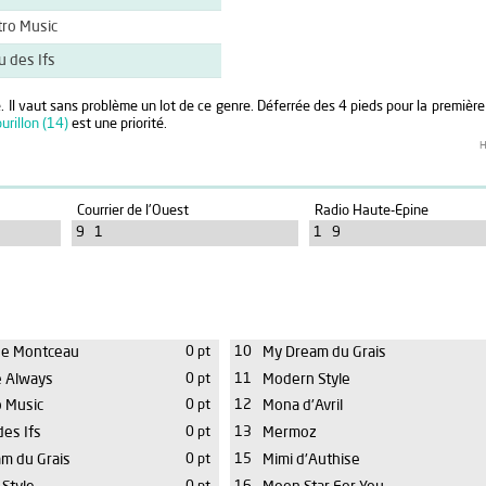
ro Music
 des Ifs
. Il vaut sans problème un lot de ce genre. Déferrée des 4 pieds pour la première
urillon (14)
est une priorité.
H
Courrier de l'Ouest
Radio Haute-Epine
9 1
1 9
de Montceau
0 pt
10
My Dream du Grais
 Always
0 pt
11
Modern Style
 Music
0 pt
12
Mona d'Avril
es Ifs
0 pt
13
Mermoz
m du Grais
0 pt
15
Mimi d'Authise