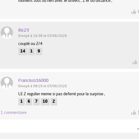
moment tout ou rien avec le drivers , 1 er ou distancé ;
Ric23
Envoyé à 16:38 le 03/06/2026
couplé ou 2/4
14
1
9
Francisco16000
Envoyé à 08:19 le 03/06/2026
LE 2 regulier meme si pas deferré pour la surprise ,
1
6
7
10
2
1 commentaire
H