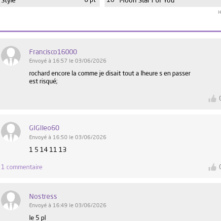
Style
0 pt
16
Moon Star For You
H
Francisco16000
Envoyé à 16:57 le 03/06/2026
rochard encore la comme je disait tout a lheure s en passer
est risqué;
GIGIleo60
Envoyé à 16:50 le 03/06/2026
1 5 14 11 13
1 commentaire
Nostress
Envoyé à 16:49 le 03/06/2026
le 5 pl