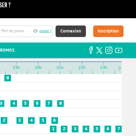
Connexion
Inscription
Oublié ?
ROMOS
19h
20h
21h
22h
23h
00h
8
3
4
5
6
7
8
2
3
4
5
6
1
2
3
4
5
6
7