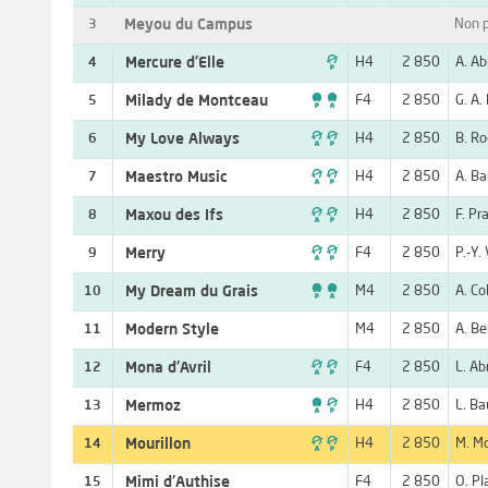
Meyou du Campus
Non p
3

Mercure d'Elle
H4
2 850
A. Ab
4

Milady de Montceau
F4
2 850
G. A.
5

My Love Always
H4
2 850
B. Ro
6

Maestro Music
H4
2 850
A. Ba
7

Maxou des Ifs
H4
2 850
F. Pr
8

Merry
F4
2 850
P.-Y.
9

My Dream du Grais
M4
2 850
A. Co
10
Modern Style
M4
2 850
A. Be
11

Mona d'Avril
F4
2 850
L. Ab
12

Mermoz
H4
2 850
L. Ba
13

Mourillon
H4
2 850
M. Mo
14
Mimi d'Authise
F4
2 850
O. Pl
15