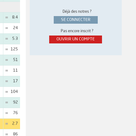
Déjà des notres ?
8.4
SE CONNECTER
24
Pas encore inscrit ?
5.3
OUVRIR UN COMPTE
125
51
11
17
104
92
76
2.7
86