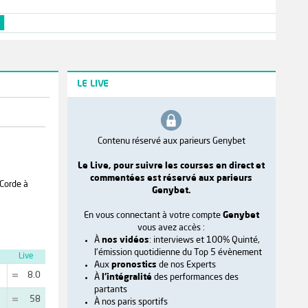
LE LIVE
Contenu réservé aux parieurs Genybet
Le Live, pour suivre les courses en direct et
commentées est réservé aux parieurs
 Corde à
Genybet.
En vous connectant à votre compte
Genybet
vous avez accès :
À
nos vidéos
: interviews et 100% Quinté,
l'émission quotidienne du Top 5 évènement
Live
Aux
pronostics
de nos Experts
8.0
À
l'intégralité
des performances des
partants
58
À nos paris sportifs