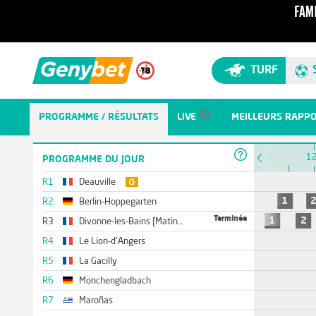
TURF
PROGRAMME / RÉSULTATS
LIVE
MEILLEURS RAPP
10h
11h
1
PROGRAMME DU JOUR
R1
Deauville
1
R2
Berlin-Hoppegarten
Terminée
1
2
R3
Divonne-les-Bains [Matinée]
R4
Le Lion-d'Angers
R5
La Gacilly
R6
Mönchengladbach
R7
Maroñas