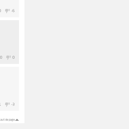
0
-6
0
0
1
-3
aut de page