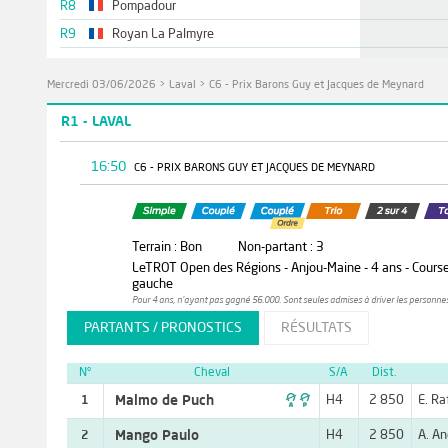
R8
Pompadour
R9
Royan La Palmyre
Mercredi 03/06/2026
>
Laval
>
C6 - Prix Barons Guy et Jacques de Meynard
R1 - LAVAL
16:50
C6 - PRIX BARONS GUY ET JACQUES DE MEYNARD
Terrain : Bon
Non-partant : 3
LeTROT Open des Régions - Anjou-Maine - 4 ans - Course qu
gauche
Pour 4 ans, n'ayant pas gagné 56.000. Sont seules admises à driver les personnes 
PARTANTS / PRONOSTICS
RÉSULTATS
N°
Cheval
S/A
Dist.

Malmo de Puch
H4
2 850
E. Ra
1
Mango Paulo
H4
2 850
A. An
2