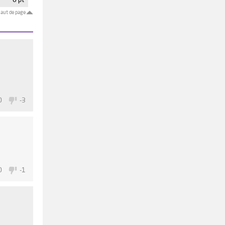
0 pt
aut de page
0
-3
0
-1