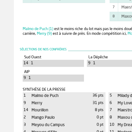
Maest
7
Maxou
8
Malmo de Puch (1)
est le moins riche du lot mais pas le moins doué
carrière,
Merry (9)
est à suivre de près. En mode compétition ici,
Mo
SÉLECTIONS DE NOS CONFRÈRES
Sud Ouest
La Dépêche
14 1
9 1
AIP
9 1
SYNTHÈSE DE LA PRESSE
1
Malmo de Puch
36 pts
5
Milady 
9
Merry
31 pts
6
My Love
14
Mourillon
8 pts
7
Maestro
2
Mango Paulo
0 pt
8
Maxou d
3
Meyou du Campus
0 pt
10
My Drea