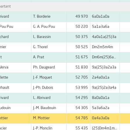
artant
rivard
T. Borderie
49 970
6aDa1aDa
 Pou Pou
G. A. Pou Pou
50 220
5a1a3a6a
chard
L. Barassin
50 375
4a0a1a(25)3a
rrier
G. Thorel
50 525
Dm2m5m4m
at
A. Prat
51 675
Dm6m(25)6a7a
 Verva
Ph. Daugeard
51 830
9a(25)3a2a3a
llette
J.-F. Moquet
52 705
2a4a0a1a
rhault
J.-Ph. Dubois
53 995
9a(25)2a3a4a
rivard
L. Abrivard
54 295
8aDaDa1a
udouin
J.-M. Baudouin
54 305
5a3a6a2a
ttier
M. Mottier
54 785
0a4a3aDa
acier
J.-P. Monclin
55 435
(25)Dm4m1m1m