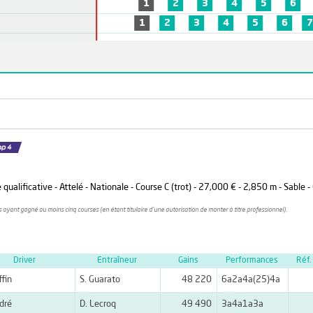
1
2
3
4
5
6
1
2
3
4
5
6
7
alificative - Attelé - Nationale - Course C (trot) - 27,000 € - 2,850 m - Sable -
ayant gagné au moins cinq courses (en étant titulaire d'une autorisation de monter à titre professionnel).
Driver
Entraîneur
Gains
Performances
Réf.
ffin
S. Guarato
48 220
6a2a4a(25)4a
dré
D. Lecroq
49 490
3a4a1a3a