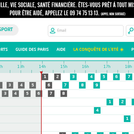
SPORT
ORTS
GUIDE DES PARIS
AIDE
LA CONQUÊTE DE L'ETÉ ☀️
P
2h
13h
14h
15h
16h
17h
18h
1
2
3
4
5
6
7
2
3
4
5
6
7
8
9
3
4
5
6
7
8
1
2
4
1