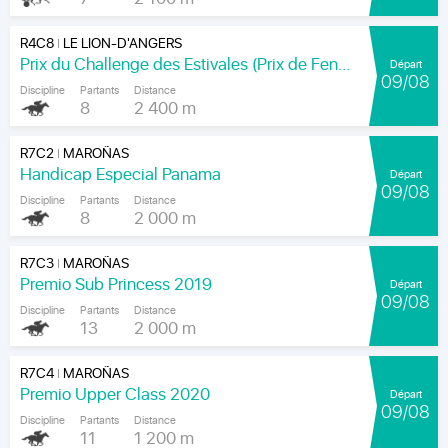
R4C8
LE LION-D'ANGERS
|
Prix du Challenge des Estivales (Prix de Feneu)
Départ
09/08
Discipline
Partants
Distance
8
2 400 m
R7C2
MAROÑAS
|
Handicap Especial Panama
Départ
09/08
Discipline
Partants
Distance
8
2 000 m
R7C3
MAROÑAS
|
Premio Sub Princess 2019
Départ
09/08
Discipline
Partants
Distance
13
2 000 m
R7C4
MAROÑAS
|
Premio Upper Class 2020
Départ
09/08
Discipline
Partants
Distance
11
1 200 m