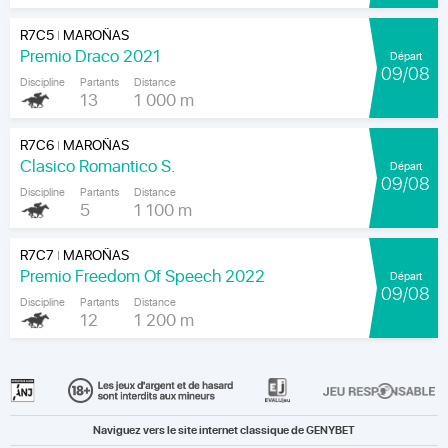
R7C5
MAROÑAS
|
Premio Draco 2021
Départ
09/08
Discipline
Partants
Distance
13
1 000 m
R7C6
MAROÑAS
|
Clasico Romantico S.
Départ
09/08
Discipline
Partants
Distance
5
1 100 m
R7C7
MAROÑAS
|
Premio Freedom Of Speech 2022
Départ
09/08
Discipline
Partants
Distance
12
1 200 m
Naviguez vers le site internet classique de GENYBET