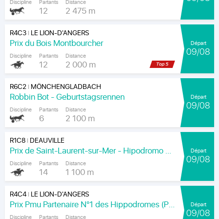
Discipline
Partants
Distance
12
2 475 m
R4C3
LE LION-D'ANGERS
|
Prix du Bois Montbourcher
Départ
09/08
Discipline
Partants
Distance
12
2 000 m
R6C2
MÖNCHENGLADBACH
|
Robbin Bot - Geburtstagsrennen
Départ
09/08
Discipline
Partants
Distance
6
2 100 m
R1C8
DEAUVILLE
|
Prix de Saint-Laurent-sur-Mer - Hipodromo de Maronas
Départ
09/08
Discipline
Partants
Distance
14
1 100 m
R4C4
LE LION-D'ANGERS
|
Prix Pmu Partenaire N°1 des Hippodromes (Prix du Moulin de Varennes)
Départ
09/08
Discipline
Partants
Distance