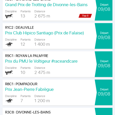
Grand Prix de Trotting de Divonne-les-Bains
Départ
09/08
Discipline
Partants
Distance
13
2 675 m
R1C2
DEAUVILLE
|
Prix Club Hipico Santiago (Prix de Falaise)
Départ
09/08
Discipline
Partants
Distance
12
1 400 m
R9C1
ROYAN LA PALMYRE
|
Prix du PMU le Voltigeur #raceandcare
Départ
09/08
Discipline
Partants
Distance
10
2 475 m
R8C1
POMPADOUR
|
Prix Jean-Pierre Fabrègue
Départ
09/08
Discipline
Partants
Distance
7
1 200 m
R3C8
DIVONNE-LES-BAINS
|