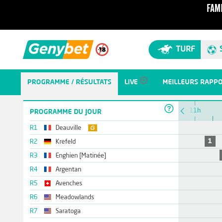
TURF
PROGRAMME / RÉSULTATS
LIVE
MEILLEURS RAPP
11h
PROGRAMME DU JOUR
R1
Deauville
1
R2
Krefeld
R3
Enghien [Matinée]
R4
Argentan
R5
Avenches
R6
Meadowlands
R7
Saratoga