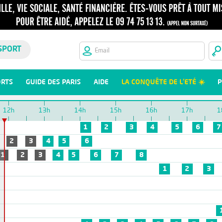
SPORT
ORTS
GUIDE DES PARIS
AIDE
LA CONQUÊTE DE L'ETÉ ☀️
P
12h
13h
14h
15h
16h
17h
1
1
2
3
4
5
6
7
2
3
4
5
6
1
2
3
4
5
6
7
8
1
2
3