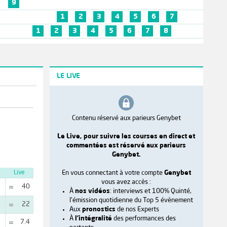
9
1
2
3
4
5
6
7
1
2
3
4
5
6
7
8
LE LIVE
Contenu réservé aux parieurs Genybet
Le Live, pour suivre les courses en direct et
commentées est réservé aux parieurs
Genybet.
En vous connectant à votre compte
Genybet
Live
vous avez accès :
40
À
nos vidéos
: interviews et 100% Quinté,
l'émission quotidienne du Top 5 évènement
22
Aux
pronostics
de nos Experts
À
l'intégralité
des performances des
7.4