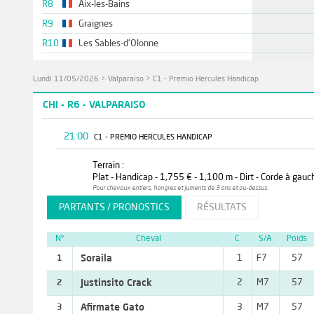
R8
Aix-les-Bains
R9
Graignes
R10
Les Sables-d'Olonne
Lundi 11/05/2026
>
Valparaiso
>
C1 - Premio Hercules Handicap
CHI - R6 - VALPARAISO
21:00
C1 - PREMIO HERCULES HANDICAP
Terrain :
Plat - Handicap - 1,755 € - 1,100 m - Dirt - Corde à gauc
Pour chevaux entiers, hongres et juments de 3 ans et au-dessus.
PARTANTS / PRONOSTICS
RÉSULTATS
N°
Cheval
C
S/A
Poids
Soraila
1
F7
57
1
Justinsito Crack
2
M7
57
2
Afirmate Gato
3
M7
57
3