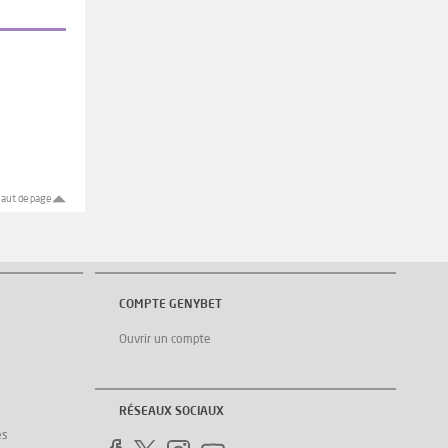
aut de page
COMPTE GENYBET
Ouvrir un compte
RÉSEAUX SOCIAUX
es