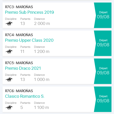
R7C3
MAROÑAS
|
Premio Sub Princess 2019
Départ
09/08
Discipline
Partants
Distance
13
2 000 m
R7C4
MAROÑAS
|
Premio Upper Class 2020
Départ
09/08
Discipline
Partants
Distance
11
1 200 m
R7C5
MAROÑAS
|
Premio Draco 2021
Départ
09/08
Discipline
Partants
Distance
13
1 000 m
R7C6
MAROÑAS
|
Clasico Romantico S.
Départ
09/08
Discipline
Partants
Distance
5
1 100 m