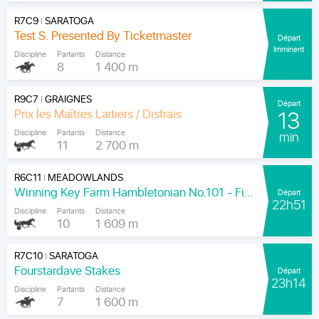
R7C9
SARATOGA
|
Test S. Presented By Ticketmaster
Départ
Imminent
Discipline
Partants
Distance
8
1 400 m
R9C7
GRAIGNES
|
Départ
Prix les Maîtres Laitiers / Disfrais
13
Discipline
Partants
Distance
min
11
2 700 m
R6C11
MEADOWLANDS
|
Winning Key Farm Hambletonian No.101 - Final
Départ
22h51
Discipline
Partants
Distance
10
1 609 m
R7C10
SARATOGA
|
Fourstardave Stakes
Départ
23h14
Discipline
Partants
Distance
7
1 600 m