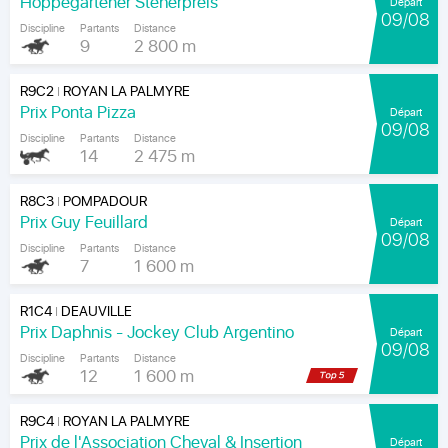
Hoppegartener Steherpreis
Départ
09/08
Discipline
Partants
Distance
9
2 800 m
R9C2
ROYAN LA PALMYRE
|
Prix Ponta Pizza
Départ
09/08
Discipline
Partants
Distance
14
2 475 m
R8C3
POMPADOUR
|
Prix Guy Feuillard
Départ
09/08
Discipline
Partants
Distance
7
1 600 m
R1C4
DEAUVILLE
|
Prix Daphnis - Jockey Club Argentino
Départ
09/08
Discipline
Partants
Distance
12
1 600 m
R9C4
ROYAN LA PALMYRE
|
Prix de l'Association Cheval & Insertion
Départ