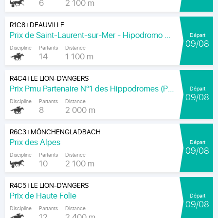
6
2 100 m
R1C8
DEAUVILLE
|
Prix de Saint-Laurent-sur-Mer - Hipodromo de Maronas
Départ
09/08
Discipline
Partants
Distance
14
1 100 m
R4C4
LE LION-D'ANGERS
|
Prix Pmu Partenaire N°1 des Hippodromes (Prix du Moulin de Varennes)
Départ
09/08
Discipline
Partants
Distance
8
2 000 m
R6C3
MÖNCHENGLADBACH
|
Prix des Alpes
Départ
09/08
Discipline
Partants
Distance
10
2 100 m
R4C5
LE LION-D'ANGERS
|
Prix de Haute Folie
Départ
09/08
Discipline
Partants
Distance
12
2 400 m