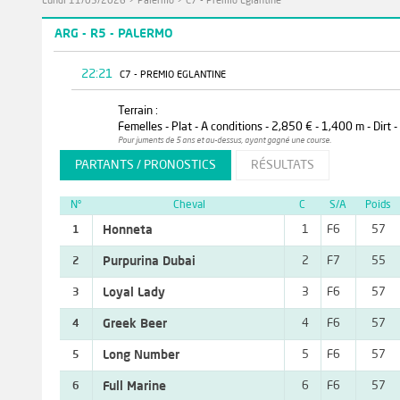
Lundi 11/05/2026
>
Palermo
>
C7 - Premio Eglantine
ARG - R5 - PALERMO
22:21
C7 - PREMIO EGLANTINE
Terrain :
Femelles - Plat - A conditions - 2,850 € - 1,400 m - Dirt 
Pour juments de 5 ans et au-dessus, ayant gagné une course.
PARTANTS / PRONOSTICS
RÉSULTATS
N°
Cheval
C
S/A
Poids
Honneta
1
F6
57
1
Purpurina Dubai
2
F7
55
2
Loyal Lady
3
F6
57
3
Greek Beer
4
F6
57
4
Long Number
5
F6
57
5
Full Marine
6
F6
57
6