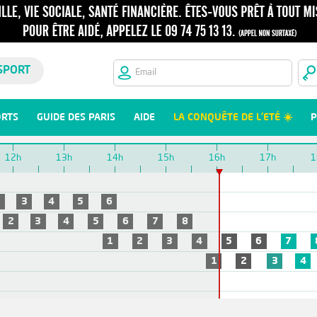
SPORT
ORTS
GUIDE DES PARIS
AIDE
LA CONQUÊTE DE L'ETÉ ☀️
P
12h
13h
14h
15h
16h
17h
1
2
3
4
5
6
2
3
4
5
6
7
8
1
2
3
4
5
6
7
1
2
3
4