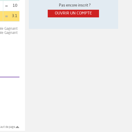
Pas encore inscrit ?
10
OUVRIR UN COMPTE
3.1
ple Gagnant
ple Gagnant
aut de page