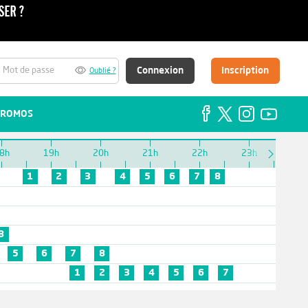
Connexion
Inscription
Oublié ?
ROMOS
8h
19h
20h
21h
22h
23h
1
2
3
4
5
6
7
8
8
5
6
7
8
1
2
3
4
5
6
7