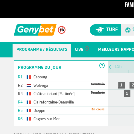
TURF
PROGRAMME / RÉSULTATS
LIVE
MEILLEURS RAPP
10h
11h
PROGRAMME DU JOUR
R1
Cabourg
Terminée
1
R2
Wolvega
Terminée
1
R3
Châteaubriant [Matinée]
R4
Clairefontaine-Deauville
En cours
R5
Dieppe
R6
Cagnes-sur-Mer