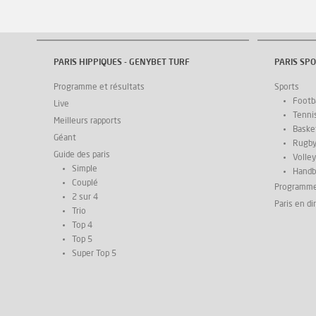
PARIS HIPPIQUES - GENYBET TURF
PARIS SPO
Programme et résultats
Sports
Footba
Live
Tenni
Meilleurs rapports
Basket
Géant
Rugb
Guide des paris
Volley
Simple
Handb
Couplé
Programm
2 sur 4
Paris en di
Trio
Top 4
Top 5
Super Top 5