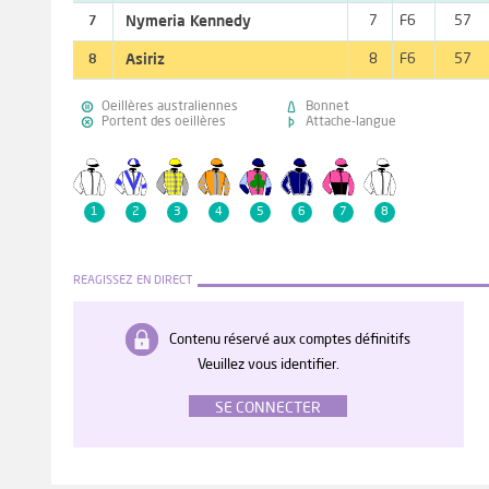
Nymeria Kennedy
7
F6
57
7
Asiriz
8
F6
57
8


Oeillères australiennes
Bonnet


Portent des oeillères
Attache-langue
1
2
3
4
5
6
7
8
REAGISSEZ EN DIRECT
Contenu réservé aux comptes définitifs
Veuillez vous identifier.
SE CONNECTER