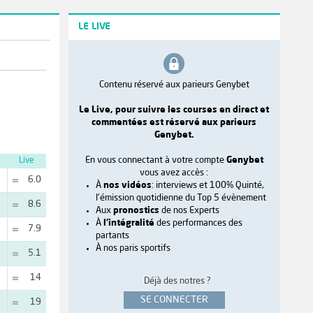
LE LIVE
Contenu réservé aux parieurs Genybet
Le Live, pour suivre les courses en direct et
commentées est réservé aux parieurs
Genybet.
En vous connectant à votre compte
Genybet
Live
vous avez accès :
6.0
À
nos vidéos
: interviews et 100% Quinté,
l'émission quotidienne du Top 5 évènement
8.6
Aux
pronostics
de nos Experts
À
l'intégralité
des performances des
7.9
partants
À nos paris sportifs
5.1
14
Déjà des notres ?
SE CONNECTER
19