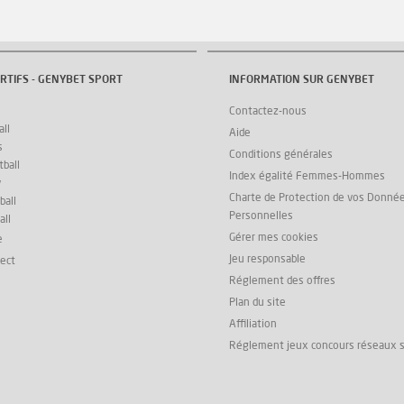
RTIFS - GENYBET SPORT
INFORMATION SUR GENYBET
Contactez-nous
ll
Aide
s
Conditions générales
ball
Index égalité Femmes-Hommes
y
Charte de Protection de vos Donné
ball
Personnelles
all
Gérer mes cookies
e
Jeu responsable
rect
Réglement des offres
Plan du site
Affiliation
Réglement jeux concours réseaux 