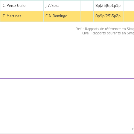
C. Perez Gullo
J. A Sosa
8p(25)6p1p1p
E. Martinez
C.A. Domingo
8p9p(25)5p2p
Ref. : Rapports de référence en Sim
Live : Rapports courants en Sim
H