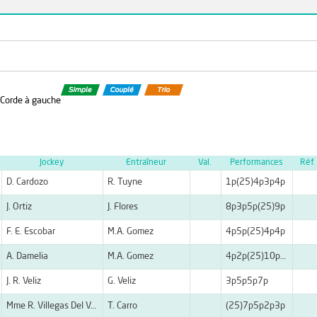
- Corde à gauche
Jockey
Entraîneur
Val.
Performances
Réf.
D. Cardozo
R. Tuyne
1p(25)4p3p4p
J. Ortiz
J. Flores
8p3p5p(25)9p
F. E. Escobar
M.A. Gomez
4p5p(25)4p4p
A. Damelia
M.A. Gomez
4p2p(25)10p10p
J. R. Veliz
G. Veliz
3p5p5p7p
Mme R. Villegas Del Valle
T. Carro
(25)7p5p2p3p