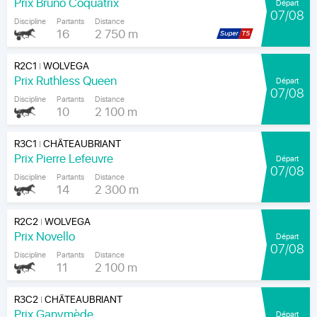
Prix Bruno Coquatrix
Départ
07/08
Discipline
Partants
Distance
16
2 750 m
R2C1
WOLVEGA
|
Prix Ruthless Queen
Départ
07/08
Discipline
Partants
Distance
10
2 100 m
R3C1
CHÂTEAUBRIANT
|
Prix Pierre Lefeuvre
Départ
07/08
Discipline
Partants
Distance
14
2 300 m
R2C2
WOLVEGA
|
Prix Novello
Départ
07/08
Discipline
Partants
Distance
11
2 100 m
R3C2
CHÂTEAUBRIANT
|
Prix Ganymède
Départ