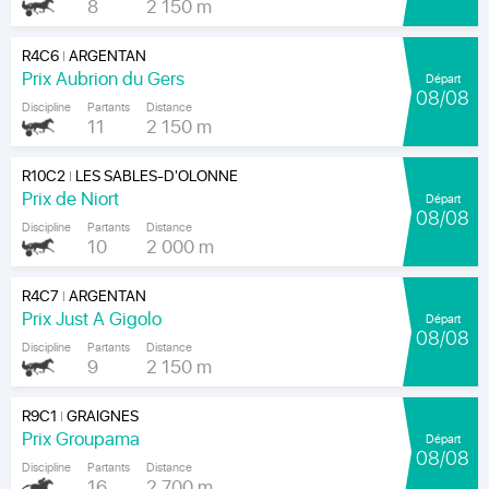
8
2 150 m
R4C6
ARGENTAN
|
Prix Aubrion du Gers
Départ
08/08
Discipline
Partants
Distance
11
2 150 m
R10C2
LES SABLES-D'OLONNE
|
Prix de Niort
Départ
08/08
Discipline
Partants
Distance
10
2 000 m
R4C7
ARGENTAN
|
Prix Just A Gigolo
Départ
08/08
Discipline
Partants
Distance
9
2 150 m
R9C1
GRAIGNES
|
Prix Groupama
Départ
08/08
Discipline
Partants
Distance
16
2 700 m