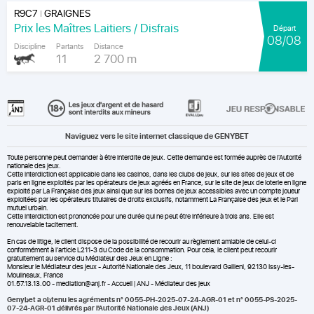
R9C7
GRAIGNES
|
Prix les Maîtres Laitiers / Disfrais
Départ
08/08
Discipline
Partants
Distance
11
2 700 m
Naviguez vers le site internet classique de GENYBET
Toute personne peut demander à être interdite de jeux. Cette demande est formée auprès de l'Autorité
nationale des jeux.
Cette interdiction est applicable dans les casinos, dans les clubs de jeux, sur les sites de jeux et de
paris en ligne exploités par les opérateurs de jeux agréés en France, sur le site de jeux de loterie en ligne
exploité par La Française des jeux ainsi que sur les bornes de jeux accessibles avec un compte joueur
exploitées par les opérateurs titulaires de droits exclusifs, notamment La Française des jeux et le Pari
mutuel urbain.
Cette interdiction est prononcée pour une durée qui ne peut être inférieure à trois ans. Elle est
renouvelable tacitement.
En cas de litige, le client dispose de la possibilité de recourir au règlement amiable de celui-ci
conformément à l’article L211-3 du Code de la consommation. Pour cela, le client peut recourir
gratuitement au service du Médiateur des Jeux en Ligne :
Monsieur le Médiateur des jeux - Autorité Nationale des Jeux, 11 boulevard Gallieni, 92130 Issy-les-
Moulineaux, France
01.57.13.13.00 - mediation@anj.fr -
Accueil | ANJ - Médiateur des jeux
Genybet a obtenu les agréments n° 0055-PH-2025-07-24-AGR-01 et n° 0055-PS-2025-
07-24-AGR-01 délivrés par l'Autorité Nationale des Jeux (ANJ)