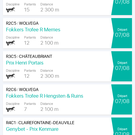
07/08
Discipline
Partants
Distance
15
2 300 m
R2C5
WOLVEGA
|
Fokkers Trofee R Merries
Départ
07/08
Discipline
Partants
Distance
12
2 100 m
R3C5
CHÂTEAUBRIANT
|
Prix Henri Portais
Départ
07/08
Discipline
Partants
Distance
12
2 300 m
R2C6
WOLVEGA
|
Fokkers Trofee R Hengsten & Ruins
Départ
07/08
Discipline
Partants
Distance
7
2 100 m
R4C1
CLAIREFONTAINE-DEAUVILLE
|
Genybet - Prix Kenmare
Départ
07/08