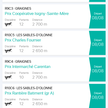
R9C3
GRAIGNES
|
Prix Coopérative Isigny-Sainte-Mère
Départ
08/08
Discipline
Partants
Distance
12
2 700 m
R10C5
LES SABLES-D'OLONNE
|
Prix Charles Fournier
Départ
08/08
Discipline
Partants
Distance
12
2 650 m
R9C4
GRAIGNES
|
Prix Intermarché Carentan
Départ
08/08
Discipline
Partants
Distance
10
2 700 m
R10C6
LES SABLES-D'OLONNE
|
Prix Rantière Batiment (gr A)
Départ
08/08
Discipline
Partants
Distance
12
2 650 m