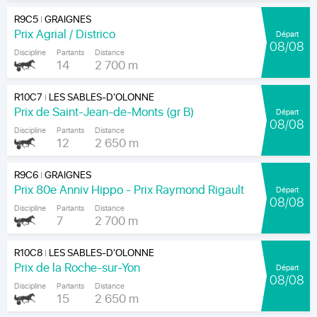
R9C5
GRAIGNES
|
Prix Agrial / Districo
Départ
08/08
Discipline
Partants
Distance
14
2 700 m
R10C7
LES SABLES-D'OLONNE
|
Prix de Saint-Jean-de-Monts (gr B)
Départ
08/08
Discipline
Partants
Distance
12
2 650 m
R9C6
GRAIGNES
|
Prix 80e Anniv Hippo - Prix Raymond Rigault
Départ
08/08
Discipline
Partants
Distance
7
2 700 m
R10C8
LES SABLES-D'OLONNE
|
Prix de la Roche-sur-Yon
Départ
08/08
Discipline
Partants
Distance
15
2 650 m