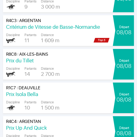
Discipline
Partants
Distance
9
3 000 m
R4C3
ARGENTAN
|
Critérium de Vitesse de Basse-Normandie
Départ
08/08
Discipline
Partants
Distance
11
1 609 m
R8C8
AIX-LES-BAINS
|
Prix du Tillet
Départ
08/08
Discipline
Partants
Distance
14
2 700 m
R1C7
DEAUVILLE
|
Prix Isola Bella
Départ
08/08
Discipline
Partants
Distance
10
1 500 m
R4C4
ARGENTAN
|
Prix Up And Quick
Départ
08/08
Discipline
Partants
Distance