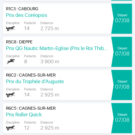
R1C3
CABOURG
|
Prix des Coréopsis
Départ
07/08
Discipline
Partants
Distance
14
2 725 m
R5C8
DIEPPE
|
Prix QG Nautic Martin-Eglise (Prix le Roi Thibault)
Départ
07/08
Discipline
Partants
Distance
8
3 900 m
R6C2
CAGNES-SUR-MER
|
Prix du Trophée d'Auguste
Départ
07/08
Discipline
Partants
Distance
14
2 925 m
R6C5
CAGNES-SUR-MER
|
Prix Roller Quick
Départ
07/08
Discipline
Partants
Distance
12
2 925 m