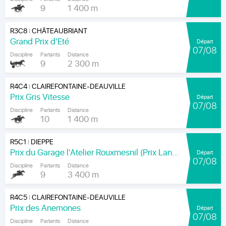
9
1 400 m
R3C8
CHÂTEAUBRIANT
|
Grand Prix d'Eté
Départ
07/08
Discipline
Partants
Distance
9
2 300 m
R4C4
CLAIREFONTAINE-DEAUVILLE
|
Prix Gris Vitesse
Départ
07/08
Discipline
Partants
Distance
10
1 400 m
R5C1
DIEPPE
|
Prix du Garage l'Atelier Rouxmesnil (Prix Lands End)
Départ
07/08
Discipline
Partants
Distance
9
3 400 m
R4C5
CLAIREFONTAINE-DEAUVILLE
|
Prix des Anemones
Départ
07/08
Discipline
Partants
Distance