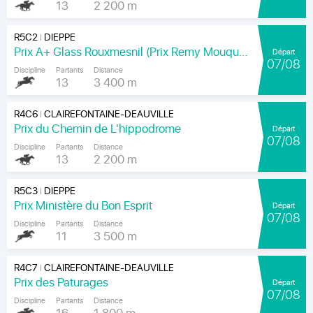
13
2 200 m
R5C2
DIEPPE
|
Prix A+ Glass Rouxmesnil (Prix Remy Mouquet)
Départ
07/08
Discipline
Partants
Distance
13
3 400 m
R4C6
CLAIREFONTAINE-DEAUVILLE
|
Prix du Chemin de L'hippodrome
Départ
07/08
Discipline
Partants
Distance
13
2 200 m
R5C3
DIEPPE
|
Prix Ministère du Bon Esprit
Départ
07/08
Discipline
Partants
Distance
11
3 500 m
R4C7
CLAIREFONTAINE-DEAUVILLE
|
Prix des Paturages
Départ
07/08
Discipline
Partants
Distance