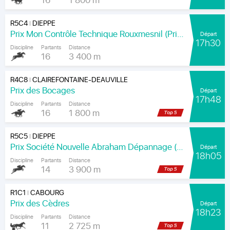
16
1 800 m
R5C4
DIEPPE
|
Prix Mon Contrôle Technique Rouxmesnil (Prix Jean de la Rochefoucauld)
Départ
17h30
Discipline
Partants
Distance
16
3 400 m
R4C8
CLAIREFONTAINE-DEAUVILLE
|
Prix des Bocages
Départ
17h48
Discipline
Partants
Distance
16
1 800 m
R5C5
DIEPPE
|
Prix Société Nouvelle Abraham Dépannage (Prix Arenice)
Départ
18h05
Discipline
Partants
Distance
14
3 900 m
R1C1
CABOURG
|
Prix des Cèdres
Départ
18h23
Discipline
Partants
Distance
11
2 725 m