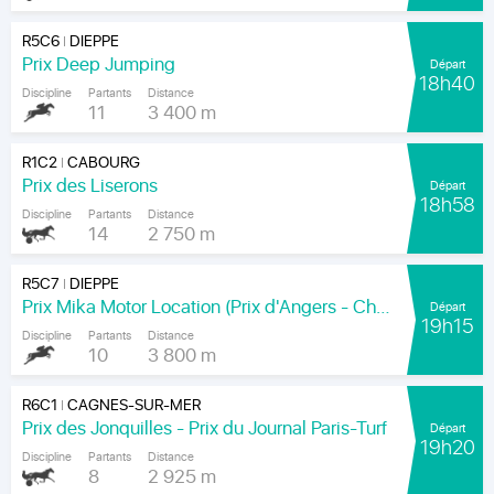
R5C6
DIEPPE
|
Prix Deep Jumping
Départ
18h40
Discipline
Partants
Distance
11
3 400 m
R1C2
CABOURG
|
Prix des Liserons
Départ
18h58
Discipline
Partants
Distance
14
2 750 m
R5C7
DIEPPE
|
Prix Mika Motor Location (Prix d'Angers - Chamionnat Paris-Turf des Apprentis-Jeunes-Jockeys)
Départ
19h15
Discipline
Partants
Distance
10
3 800 m
R6C1
CAGNES-SUR-MER
|
Prix des Jonquilles - Prix du Journal Paris-Turf
Départ
19h20
Discipline
Partants
Distance
8
2 925 m