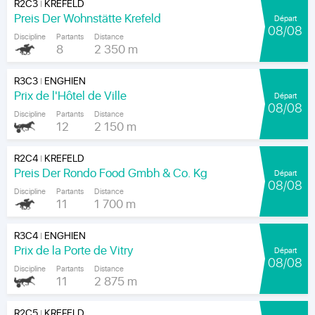
R2C3
KREFELD
|
Preis Der Wohnstätte Krefeld
Départ
08/08
Discipline
Partants
Distance
8
2 350 m
R3C3
ENGHIEN
|
Prix de l'Hôtel de Ville
Départ
08/08
Discipline
Partants
Distance
12
2 150 m
R2C4
KREFELD
|
Preis Der Rondo Food Gmbh & Co. Kg
Départ
08/08
Discipline
Partants
Distance
11
1 700 m
R3C4
ENGHIEN
|
Prix de la Porte de Vitry
Départ
08/08
Discipline
Partants
Distance
11
2 875 m
R2C5
KREFELD
|