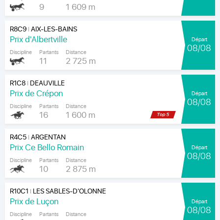
9
1 609 m
R8C9
AIX-LES-BAINS
|
Prix d'Albertville
Départ
08/08
Discipline
Partants
Distance
11
2 725 m
R1C8
DEAUVILLE
|
Prix de Crépon
Départ
08/08
Discipline
Partants
Distance
16
1 600 m
R4C5
ARGENTAN
|
Prix Ce Bello Romain
Départ
08/08
Discipline
Partants
Distance
10
2 875 m
R10C1
LES SABLES-D'OLONNE
|
Prix de Luçon
Départ
08/08
Discipline
Partants
Distance