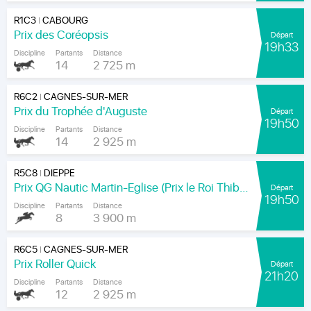
R1C3
CABOURG
|
Prix des Coréopsis
Départ
19h33
Discipline
Partants
Distance
14
2 725 m
R6C2
CAGNES-SUR-MER
|
Prix du Trophée d'Auguste
Départ
19h50
Discipline
Partants
Distance
14
2 925 m
R5C8
DIEPPE
|
Prix QG Nautic Martin-Eglise (Prix le Roi Thibault)
Départ
19h50
Discipline
Partants
Distance
8
3 900 m
R6C5
CAGNES-SUR-MER
|
Prix Roller Quick
Départ
21h20
Discipline
Partants
Distance
12
2 925 m