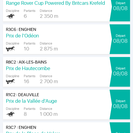
Range Rover Cup Powered By Britcars Krefeld
Départ
08/08
Discipline
Partants
Distance
6
2 350 m
R3C6
ENGHIEN
|
Prix de l'Odéon
Départ
08/08
Discipline
Partants
Distance
10
2 875 m
R8C2
AIX-LES-BAINS
|
Prix de Hautecombe
Départ
08/08
Discipline
Partants
Distance
16
2 700 m
R1C2
DEAUVILLE
|
Prix de la Vallée d'Auge
Départ
08/08
Discipline
Partants
Distance
8
1 000 m
R3C7
ENGHIEN
|