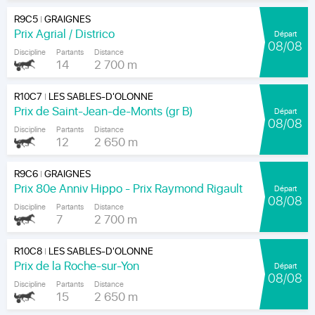
R9C5
GRAIGNES
|
Prix Agrial / Districo
Départ
08/08
Discipline
Partants
Distance
14
2 700 m
R10C7
LES SABLES-D'OLONNE
|
Prix de Saint-Jean-de-Monts (gr B)
Départ
08/08
Discipline
Partants
Distance
12
2 650 m
R9C6
GRAIGNES
|
Prix 80e Anniv Hippo - Prix Raymond Rigault
Départ
08/08
Discipline
Partants
Distance
7
2 700 m
R10C8
LES SABLES-D'OLONNE
|
Prix de la Roche-sur-Yon
Départ
08/08
Discipline
Partants
Distance
15
2 650 m