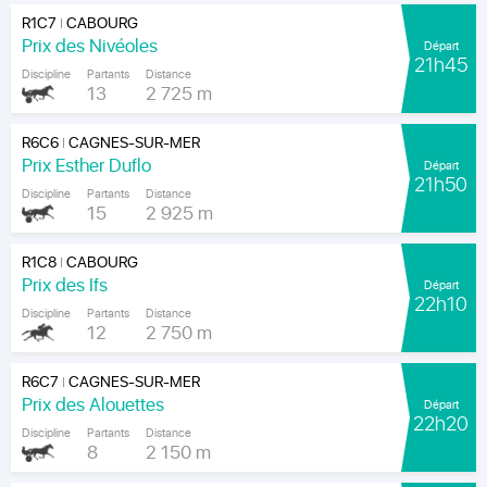
R1C7
CABOURG
|
Prix des Nivéoles
Départ
21h45
Discipline
Partants
Distance
13
2 725 m
R6C6
CAGNES-SUR-MER
|
Prix Esther Duflo
Départ
21h50
Discipline
Partants
Distance
15
2 925 m
R1C8
CABOURG
|
Prix des Ifs
Départ
22h10
Discipline
Partants
Distance
12
2 750 m
R6C7
CAGNES-SUR-MER
|
Prix des Alouettes
Départ
22h20
Discipline
Partants
Distance
8
2 150 m