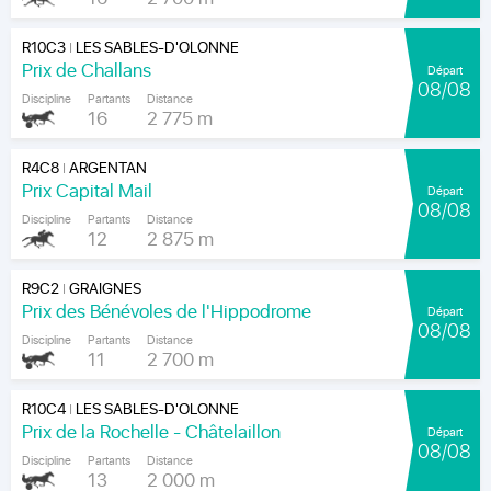
R10C3
LES SABLES-D'OLONNE
|
Prix de Challans
Départ
08/08
Discipline
Partants
Distance
16
2 775 m
R4C8
ARGENTAN
|
Prix Capital Mail
Départ
08/08
Discipline
Partants
Distance
12
2 875 m
R9C2
GRAIGNES
|
Prix des Bénévoles de l'Hippodrome
Départ
08/08
Discipline
Partants
Distance
11
2 700 m
R10C4
LES SABLES-D'OLONNE
|
Prix de la Rochelle - Châtelaillon
Départ
08/08
Discipline
Partants
Distance
13
2 000 m