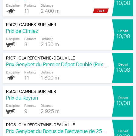
10/08
Discipline
Partants
Distance
11
2 400 m
R5C2
CAGNES-SUR-MER
|
Prix de Cimiez
Départ
10/08
Discipline
Partants
Distance
8
2 150 m
R1C7
CLAIREFONTAINE-DEAUVILLE
|
Prix Genybet du Premier Dépot Doublé (Prix The Wonder)
Départ
10/08
Discipline
Partants
Distance
11
1 800 m
R5C3
CAGNES-SUR-MER
|
Prix du Reyran
Départ
10/08
Discipline
Partants
Distance
9
2 925 m
R1C8
CLAIREFONTAINE-DEAUVILLE
|
Prix Genybet du Bonus de Bienvenue de 250 Euros (Prix Ramsin)
Départ