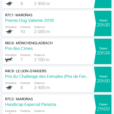
9
2 400 m
R7C1
MAROÑAS
|
Premio Dog Valiente 2018
Départ
20h30
Discipline
Partants
Distance
10
2 000 m
R6C6
MÖNCHENGLADBACH
|
Prix des Cimes
Départ
20h34
Discipline
Partants
Distance
7
2 100 m
R4C8
LE LION-D'ANGERS
|
Prix du Challenge des Estivales (Prix de Feneu)
Départ
20h50
Discipline
Partants
Distance
8
2 400 m
R7C2
MAROÑAS
|
Handicap Especial Panama
Départ
21h00
Discipline
Partants
Distance