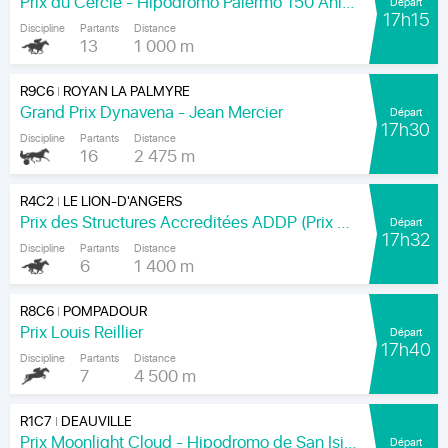
Prix du Cercle - Hipodromo Palermo 150 Aniversario
Départ
17h15
Discipline
Partants
Distance
13
1 000 m
R9C6
ROYAN LA PALMYRE
|
Grand Prix Dynavena - Jean Mercier
Départ
17h30
Discipline
Partants
Distance
16
2 475 m
R4C2
LE LION-D'ANGERS
|
Prix des Structures Accreditées ADDP (Prix Léon Carabin)
Départ
17h32
Discipline
Partants
Distance
6
1 400 m
R8C6
POMPADOUR
|
Prix Louis Reillier
Départ
17h40
Discipline
Partants
Distance
7
4 500 m
R1C7
DEAUVILLE
|
Prix Moonlight Cloud - Hipodromo de San Isidro
Départ