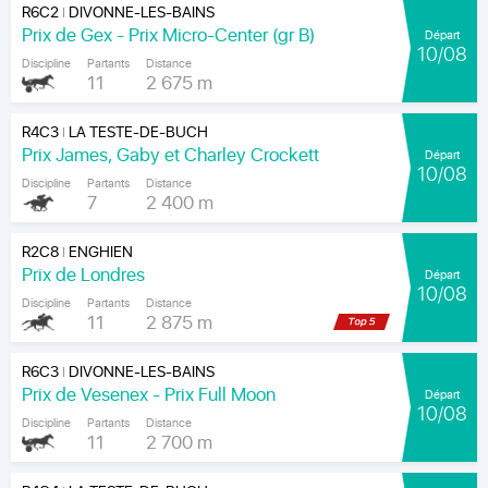
R6C2
DIVONNE-LES-BAINS
|
Prix de Gex - Prix Micro-Center (gr B)
Départ
10/08
Discipline
Partants
Distance
11
2 675 m
R4C3
LA TESTE-DE-BUCH
|
Prix James, Gaby et Charley Crockett
Départ
10/08
Discipline
Partants
Distance
7
2 400 m
R2C8
ENGHIEN
|
Prix de Londres
Départ
10/08
Discipline
Partants
Distance
11
2 875 m
R6C3
DIVONNE-LES-BAINS
|
Prix de Vesenex - Prix Full Moon
Départ
10/08
Discipline
Partants
Distance
11
2 700 m