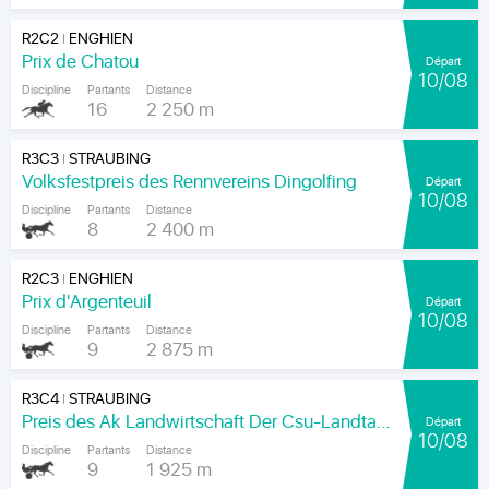
R2C2
ENGHIEN
|
Prix de Chatou
Départ
10/08
Discipline
Partants
Distance
16
2 250 m
R3C3
STRAUBING
|
Volksfestpreis des Rennvereins Dingolfing
Départ
10/08
Discipline
Partants
Distance
8
2 400 m
R2C3
ENGHIEN
|
Prix d'Argenteuil
Départ
10/08
Discipline
Partants
Distance
9
2 875 m
R3C4
STRAUBING
|
Preis des Ak Landwirtschaft Der Csu-Landtagsfraktion
Départ
10/08
Discipline
Partants
Distance
9
1 925 m