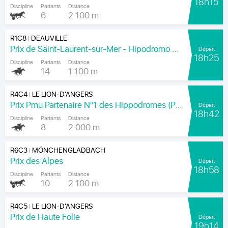
18h15
Discipline
Partants
Distance
6
2 100 m
R1C8
DEAUVILLE
|
Prix de Saint-Laurent-sur-Mer - Hipodromo de Maronas
Départ
18h25
Discipline
Partants
Distance
14
1 100 m
R4C4
LE LION-D'ANGERS
|
Prix Pmu Partenaire N°1 des Hippodromes (Prix du Moulin de Varennes)
Départ
18h42
Discipline
Partants
Distance
8
2 000 m
R6C3
MÖNCHENGLADBACH
|
Prix des Alpes
Départ
18h58
Discipline
Partants
Distance
10
2 100 m
R4C5
LE LION-D'ANGERS
|
Prix de Haute Folie
Départ
19h14