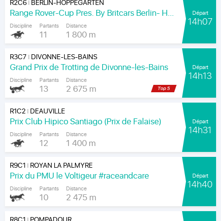
R2C6
BERLIN-HOPPEGARTEN
|
Range Rover-Cup Pres. By Britcars Berlin- Hoppegartener Stutenp.
Départ
14h07
Discipline
Partants
Distance
11
1 800 m
R3C7
DIVONNE-LES-BAINS
|
Grand Prix de Trotting de Divonne-les-Bains
Départ
14h13
Discipline
Partants
Distance
13
2 675 m
R1C2
DEAUVILLE
|
Prix Club Hipico Santiago (Prix de Falaise)
Départ
14h31
Discipline
Partants
Distance
12
1 400 m
R9C1
ROYAN LA PALMYRE
|
Prix du PMU le Voltigeur #raceandcare
Départ
14h40
Discipline
Partants
Distance
10
2 475 m
R8C1
POMPADOUR
|