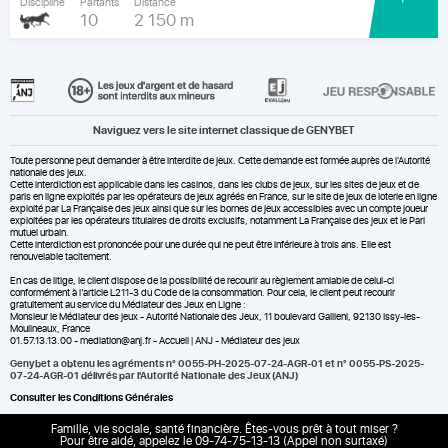
Discipline
Partants
Distance
10
2 150 m
Naviguez vers le site internet classique de GENYBET
Toute personne peut demander à être interdite de jeux. Cette demande est formée auprès de l'Autorité
nationale des jeux.
Cette interdiction est applicable dans les casinos, dans les clubs de jeux, sur les sites de jeux et de
paris en ligne exploités par les opérateurs de jeux agréés en France, sur le site de jeux de loterie en ligne
exploité par La Française des jeux ainsi que sur les bornes de jeux accessibles avec un compte joueur
exploitées par les opérateurs titulaires de droits exclusifs, notamment La Française des jeux et le Pari
mutuel urbain.
Cette interdiction est prononcée pour une durée qui ne peut être inférieure à trois ans. Elle est
renouvelable tacitement.
En cas de litige, le client dispose de la possibilité de recourir au règlement amiable de celui-ci
conformément à l’article L211-3 du Code de la consommation. Pour cela, le client peut recourir
gratuitement au service du Médiateur des Jeux en Ligne :
Monsieur le Médiateur des jeux - Autorité Nationale des Jeux, 11 boulevard Gallieni, 92130 Issy-les-
Moulineaux, France
01.57.13.13.00 - mediation@anj.fr -
Accueil | ANJ - Médiateur des jeux
Genybet a obtenu les agréments n° 0055-PH-2025-07-24-AGR-01 et n° 0055-PS-2025-
07-24-AGR-01 délivrés par l'Autorité Nationale des Jeux (ANJ)
Consulter les Conditions Générales
Famille, vie sociale, santé financière. Êtes-vous prêt à tout miser ?
Pour être aidé, appelez le 09-74-75-13-13 (Appel non surtaxé)