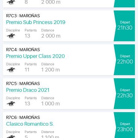
8
2 000 m
R7C3
MAROÑAS
|
Premio Sub Princess 2019
Départ
21h30
Discipline
Partants
Distance
13
2 000 m
R7C4
MAROÑAS
|
Premio Upper Class 2020
Départ
22h00
Discipline
Partants
Distance
11
1 200 m
R7C5
MAROÑAS
|
Premio Draco 2021
Départ
22h30
Discipline
Partants
Distance
13
1 000 m
R7C6
MAROÑAS
|
Clasico Romantico S.
Départ
23h00
Discipline
Partants
Distance
5
1 100 m