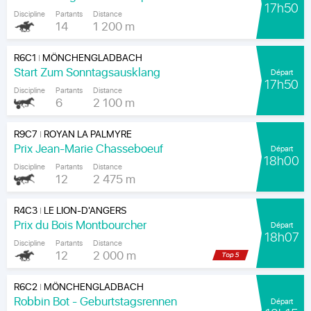
17h50
Discipline
Partants
Distance
14
1 200 m
R6C1
MÖNCHENGLADBACH
|
Start Zum Sonntagsausklang
Départ
17h50
Discipline
Partants
Distance
6
2 100 m
R9C7
ROYAN LA PALMYRE
|
Prix Jean-Marie Chasseboeuf
Départ
18h00
Discipline
Partants
Distance
12
2 475 m
R4C3
LE LION-D'ANGERS
|
Prix du Bois Montbourcher
Départ
18h07
Discipline
Partants
Distance
12
2 000 m
R6C2
MÖNCHENGLADBACH
|
Robbin Bot - Geburtstagsrennen
Départ