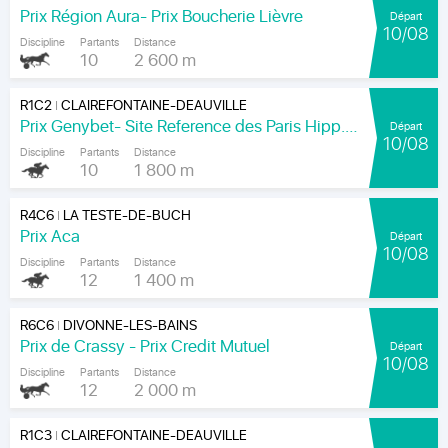
Prix Région Aura- Prix Boucherie Lièvre
Départ
10/08
Discipline
Partants
Distance
10
2 600 m
R1C2
CLAIREFONTAINE-DEAUVILLE
|
Prix Genybet- Site Reference des Paris Hipp.(px du Domaine du H. Bois)
Départ
10/08
Discipline
Partants
Distance
10
1 800 m
R4C6
LA TESTE-DE-BUCH
|
Prix Aca
Départ
10/08
Discipline
Partants
Distance
12
1 400 m
R6C6
DIVONNE-LES-BAINS
|
Prix de Crassy - Prix Credit Mutuel
Départ
10/08
Discipline
Partants
Distance
12
2 000 m
R1C3
CLAIREFONTAINE-DEAUVILLE
|