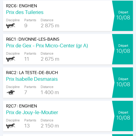
R2C6
ENGHIEN
|
Prix des Tuileries
Départ
10/08
Discipline
Partants
Distance
9
2 875 m
R6C1
DIVONNE-LES-BAINS
|
Prix de Gex - Prix Micro-Center (gr A)
Départ
10/08
Discipline
Partants
Distance
11
2 675 m
R4C2
LA TESTE-DE-BUCH
|
Prix Isabelle Desmarais
Départ
10/08
Discipline
Partants
Distance
7
1 400 m
R2C7
ENGHIEN
|
Prix de Jouy-le-Moutier
Départ
10/08
Discipline
Partants
Distance
13
2 150 m