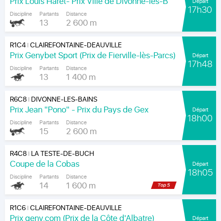
Prix Louis Haret- Prix Ville de Divonne-les-B
Départ
17h30
Discipline
Partants
Distance
13
2 600 m
R1C4
CLAIREFONTAINE-DEAUVILLE
|
Prix Genybet Sport (Prix de Fierville-lès-Parcs)
Départ
17h48
Discipline
Partants
Distance
13
1 400 m
R6C8
DIVONNE-LES-BAINS
|
Prix Jean "Pono" - Prix du Pays de Gex
Départ
18h00
Discipline
Partants
Distance
15
2 600 m
R4C8
LA TESTE-DE-BUCH
|
Coupe de la Cobas
Départ
18h05
Discipline
Partants
Distance
14
1 600 m
R1C6
CLAIREFONTAINE-DEAUVILLE
|
Prix geny.com (Prix de la Côte d'Albatre)
Départ