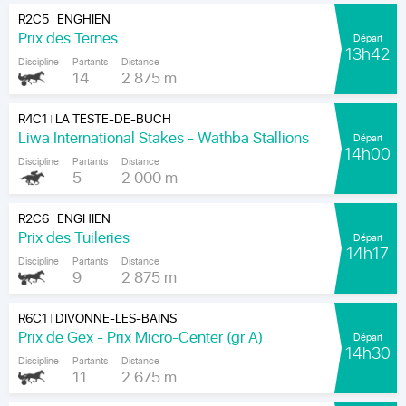
R2C5
ENGHIEN
|
Prix des Ternes
Départ
13h42
Discipline
Partants
Distance
14
2 875 m
R4C1
LA TESTE-DE-BUCH
|
Liwa International Stakes - Wathba Stallions
Départ
14h00
Discipline
Partants
Distance
5
2 000 m
R2C6
ENGHIEN
|
Prix des Tuileries
Départ
14h17
Discipline
Partants
Distance
9
2 875 m
R6C1
DIVONNE-LES-BAINS
|
Prix de Gex - Prix Micro-Center (gr A)
Départ
14h30
Discipline
Partants
Distance
11
2 675 m