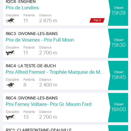
R2C8
ENGHIEN
|
Prix de Londres
Départ
15h28
Discipline
Partants
Distance
11
2 875 m
R6C3
DIVONNE-LES-BAINS
|
Prix de Vesenex - Prix Full Moon
Départ
15h30
Discipline
Partants
Distance
11
2 700 m
R4C4
LA TESTE-DE-BUCH
|
Prix Alfred Fremiot - Trophée Marquise de Moratalla
Départ
15h45
Discipline
Partants
Distance
8
2 400 m
R6C4
DIVONNE-LES-BAINS
|
Prix Ferney Voltaire- Prix Gr. Maurin Ford
Départ
16h00
Discipline
Partants
Distance
13
2 700 m
R1C1
CLAIREFONTAINE-DEAUVILLE
|