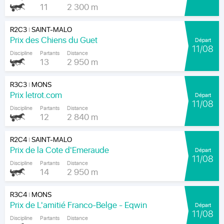
11
2 300 m
R2C3
SAINT-MALO
|
Prix des Chiens du Guet
Départ
11/08
Discipline
Partants
Distance
13
2 950 m
R3C3
MONS
|
Prix letrot.com
Départ
11/08
Discipline
Partants
Distance
12
2 840 m
R2C4
SAINT-MALO
|
Prix de la Cote d'Emeraude
Départ
11/08
Discipline
Partants
Distance
14
2 950 m
R3C4
MONS
|
Prix de L'amitié Franco-Belge - Eqwin
Départ
11/08
Discipline
Partants
Distance