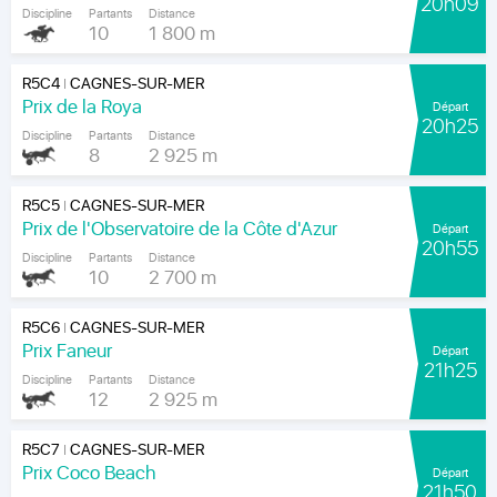
20h09
Discipline
Partants
Distance
10
1 800 m
R5C4
CAGNES-SUR-MER
|
Prix de la Roya
Départ
20h25
Discipline
Partants
Distance
8
2 925 m
R5C5
CAGNES-SUR-MER
|
Prix de l'Observatoire de la Côte d'Azur
Départ
20h55
Discipline
Partants
Distance
10
2 700 m
R5C6
CAGNES-SUR-MER
|
Prix Faneur
Départ
21h25
Discipline
Partants
Distance
12
2 925 m
R5C7
CAGNES-SUR-MER
|
Prix Coco Beach
Départ
21h50