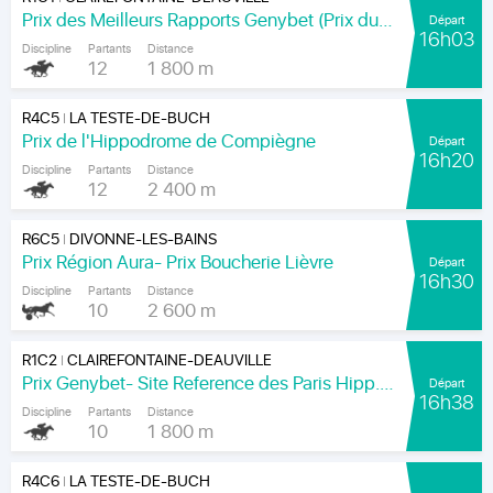
Prix des Meilleurs Rapports Genybet (Prix du Haut-Bois)
Départ
16h03
Discipline
Partants
Distance
12
1 800 m
R4C5
LA TESTE-DE-BUCH
|
Prix de l'Hippodrome de Compiègne
Départ
16h20
Discipline
Partants
Distance
12
2 400 m
R6C5
DIVONNE-LES-BAINS
|
Prix Région Aura- Prix Boucherie Lièvre
Départ
16h30
Discipline
Partants
Distance
10
2 600 m
R1C2
CLAIREFONTAINE-DEAUVILLE
|
Prix Genybet- Site Reference des Paris Hipp.(px du Domaine du H. Bois)
Départ
16h38
Discipline
Partants
Distance
10
1 800 m
R4C6
LA TESTE-DE-BUCH
|