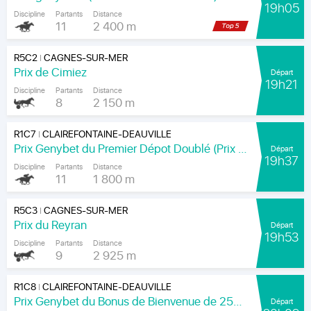
19h05
Discipline
Partants
Distance
11
2 400 m
R5C2
CAGNES-SUR-MER
|
Prix de Cimiez
Départ
19h21
Discipline
Partants
Distance
8
2 150 m
R1C7
CLAIREFONTAINE-DEAUVILLE
|
Prix Genybet du Premier Dépot Doublé (Prix The Wonder)
Départ
19h37
Discipline
Partants
Distance
11
1 800 m
R5C3
CAGNES-SUR-MER
|
Prix du Reyran
Départ
19h53
Discipline
Partants
Distance
9
2 925 m
R1C8
CLAIREFONTAINE-DEAUVILLE
|
Prix Genybet du Bonus de Bienvenue de 250 Euros (Prix Ramsin)
Départ