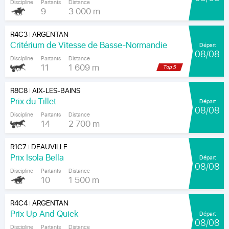
Discipline
Partants
Distance
9
3 000 m
R4C3
ARGENTAN
|
Critérium de Vitesse de Basse-Normandie
Départ
08/08
Discipline
Partants
Distance
11
1 609 m
R8C8
AIX-LES-BAINS
|
Prix du Tillet
Départ
08/08
Discipline
Partants
Distance
14
2 700 m
R1C7
DEAUVILLE
|
Prix Isola Bella
Départ
08/08
Discipline
Partants
Distance
10
1 500 m
R4C4
ARGENTAN
|
Prix Up And Quick
Départ
08/08
Discipline
Partants
Distance