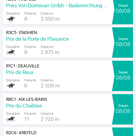
Preis Von Domovari Gmbh - Badeinrichtung Auf Mass
Départ
08/08
Discipline
Partants
Distance
8
2 050 m
R3C5
ENGHIEN
|
Prix de la Porte de Plaisance
Départ
08/08
Discipline
Partants
Distance
9
2 875 m
R1C1
DEAUVILLE
|
Prix de Reux
Départ
08/08
Discipline
Partants
Distance
6
2 500 m
R8C1
AIX-LES-BAINS
|
Prix du Chablais
Départ
08/08
Discipline
Partants
Distance
11
2 725 m
R2C6
KREFELD
|