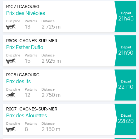
R1C7
CABOURG
|
Prix des Nivéoles
Départ
21h45
Discipline
Partants
Distance
13
2 725 m
R6C6
CAGNES-SUR-MER
|
Prix Esther Duflo
Départ
21h50
Discipline
Partants
Distance
15
2 925 m
R1C8
CABOURG
|
Prix des Ifs
Départ
22h10
Discipline
Partants
Distance
12
2 750 m
R6C7
CAGNES-SUR-MER
|
Prix des Alouettes
Départ
22h20
Discipline
Partants
Distance
8
2 150 m