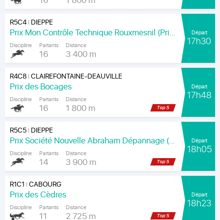
16
1 800 m
R5C4
DIEPPE
|
Prix Mon Contrôle Technique Rouxmesnil (Prix Jean de la Rochefoucauld)
Départ
17h30
Discipline
Partants
Distance
16
3 400 m
R4C8
CLAIREFONTAINE-DEAUVILLE
|
Prix des Bocages
Départ
17h48
Discipline
Partants
Distance
16
1 800 m
R5C5
DIEPPE
|
Prix Société Nouvelle Abraham Dépannage (Prix Arenice)
Départ
18h05
Discipline
Partants
Distance
14
3 900 m
R1C1
CABOURG
|
Prix des Cèdres
Départ
18h23
Discipline
Partants
Distance
11
2 725 m