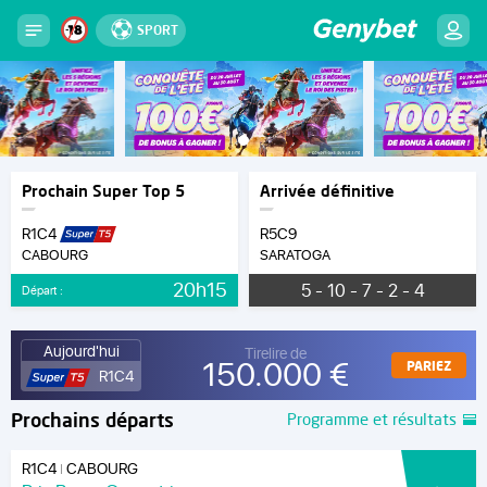
SPORT
Prochain Super Top 5
Arrivée définitive
R1C4
R5C9
CABOURG
SARATOGA
20h15
5 - 10 - 7 - 2 - 4
Départ :
Aujourd'hui
Tirelire de
150.000 €
PARIEZ
R1C4
Prochains départs
Programme et résultats
R1C4
CABOURG
|