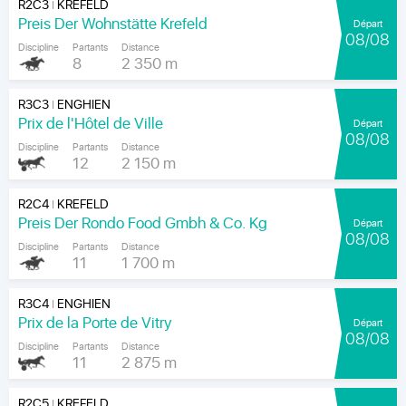
R2C3
KREFELD
|
Preis Der Wohnstätte Krefeld
Départ
08/08
Discipline
Partants
Distance
8
2 350 m
R3C3
ENGHIEN
|
Prix de l'Hôtel de Ville
Départ
08/08
Discipline
Partants
Distance
12
2 150 m
R2C4
KREFELD
|
Preis Der Rondo Food Gmbh & Co. Kg
Départ
08/08
Discipline
Partants
Distance
11
1 700 m
R3C4
ENGHIEN
|
Prix de la Porte de Vitry
Départ
08/08
Discipline
Partants
Distance
11
2 875 m
R2C5
KREFELD
|