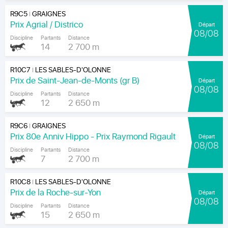
R9C5
GRAIGNES
|
Prix Agrial / Districo
Départ
08/08
Discipline
Partants
Distance
14
2 700 m
R10C7
LES SABLES-D'OLONNE
|
Prix de Saint-Jean-de-Monts (gr B)
Départ
08/08
Discipline
Partants
Distance
12
2 650 m
R9C6
GRAIGNES
|
Prix 80e Anniv Hippo - Prix Raymond Rigault
Départ
08/08
Discipline
Partants
Distance
7
2 700 m
R10C8
LES SABLES-D'OLONNE
|
Prix de la Roche-sur-Yon
Départ
08/08
Discipline
Partants
Distance
15
2 650 m