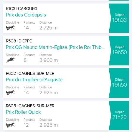
R1C3
CABOURG
|
Prix des Coréopsis
Départ
19h33
Discipline
Partants
Distance
14
2 725 m
R5C8
DIEPPE
|
Prix QG Nautic Martin-Eglise (Prix le Roi Thibault)
Départ
19h50
Discipline
Partants
Distance
8
3 900 m
R6C2
CAGNES-SUR-MER
|
Prix du Trophée d'Auguste
Départ
19h50
Discipline
Partants
Distance
14
2 925 m
R6C5
CAGNES-SUR-MER
|
Prix Roller Quick
Départ
21h20
Discipline
Partants
Distance
12
2 925 m