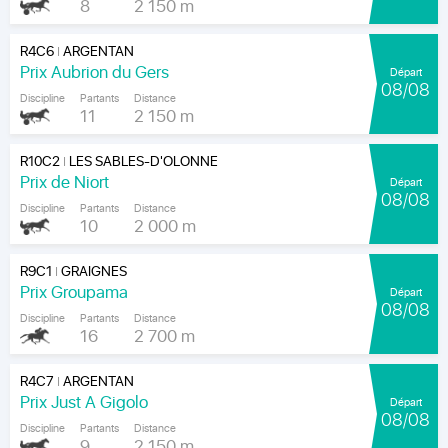
8
2 150 m
R4C6
ARGENTAN
|
Prix Aubrion du Gers
Départ
08/08
Discipline
Partants
Distance
11
2 150 m
R10C2
LES SABLES-D'OLONNE
|
Prix de Niort
Départ
08/08
Discipline
Partants
Distance
10
2 000 m
R9C1
GRAIGNES
|
Prix Groupama
Départ
08/08
Discipline
Partants
Distance
16
2 700 m
R4C7
ARGENTAN
|
Prix Just A Gigolo
Départ
08/08
Discipline
Partants
Distance
9
2 150 m